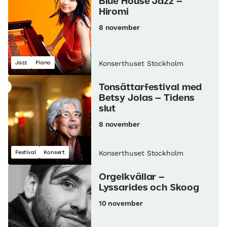
Blue House Jazz –
Hiromi
8 november
Jazz
Piano
Konserthuset Stockholm
Tonsättarfestival med
Betsy Jolas – Tidens
slut
8 november
Festival
Konsert
Konserthuset Stockholm
Orgelkvällar –
Lyssarides och Skoog
10 november