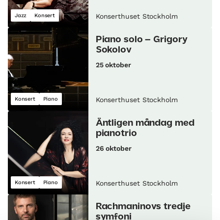
Jazz
Konsert
Konserthuset Stockholm
Piano solo – Grigory
Sokolov
25 oktober
Konsert
Piano
Konserthuset Stockholm
Äntligen måndag med
pianotrio
26 oktober
Konsert
Piano
Konserthuset Stockholm
Rachmaninovs tredje
symfoni