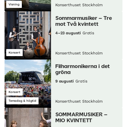
Visning
Konserthuset Stockholm
Sommarmusiker – Tre
mot Två kvintett
4–23 augusti
Gratis
Konsert
Konserthuset Stockholm
Filharmonikerna i det
gröna
9 augusti
Gratis
Konsert
Temadag & högtid
Konserthuset Stockholm
SOMMARMUSIKER –
MIO KVINTETT