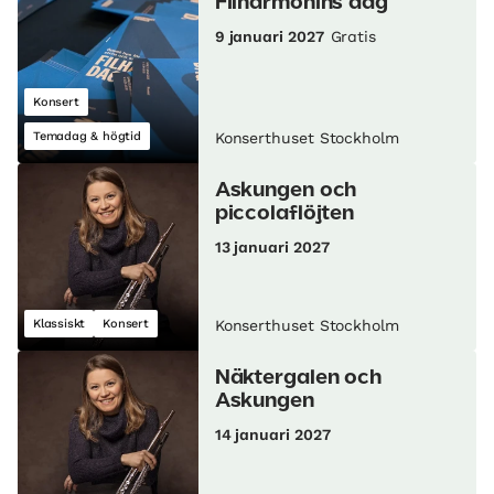
Filharmonins dag
9 januari 2027
Gratis
Konsert
Temadag & högtid
Konserthuset Stockholm
Askungen och
piccolaflöjten
13 januari 2027
Klassiskt
Konsert
Konserthuset Stockholm
Näktergalen och
Askungen
14 januari 2027