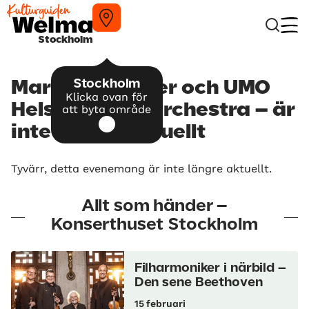
Stockholm
Stockholm
Maria Schneider och UMO
Klicka ovan för
Helsinki Jazz Orchestra – är
att byta område
inte längre aktuellt
Tyvärr, detta evenemang är inte längre aktuellt.
Allt som händer –
Konserthuset Stockholm
Filharmoniker i närbild –
Den sene Beethoven
15 februari