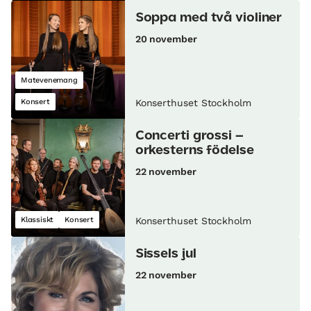
Soppa med två violiner
20 november
Matevenemang
Konsert
Konserthuset Stockholm
Concerti grossi –
orkesterns födelse
22 november
Klassiskt
Konsert
Konserthuset Stockholm
Sissels jul
22 november