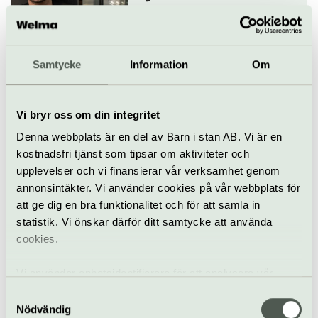
28 oktober
Samtycke
Information
Om
Klassiskt
Konsert
Konserthuset Stockholm
Rachmaninov och
Vi bryr oss om din integritet
Pintscher
Denna webbplats är en del av Barn i stan AB. Vi är en
29 oktober
kostnadsfri tjänst som tipsar om aktiviteter och
upplevelser och vi finansierar vår verksamhet genom
annonsintäkter. Vi använder cookies på vår webbplats för
Klassiskt
Konsert
Konserthuset Stockholm
att ge dig en bra funktionalitet och för att samla in
statistik. Vi önskar därför ditt samtycke att använda
STHLM Blue Tide –
Speak All Voices
cookies.
30 oktober
Vi använder enhetsidentifierare för att analysera vår
trafik, anpassa innehållet och annonserna till användarna
Samtyckesval
samt tillhandahålla funktioner för sociala medier. Vi
Nödvändig
Konsert
Konserthuset Stockholm