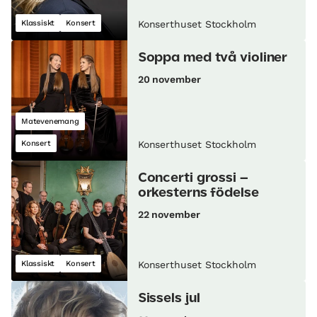
Klassiskt
Konsert
Konserthuset Stockholm
Soppa med två violiner
20 november
Matevenemang
Konsert
Konserthuset Stockholm
Concerti grossi –
orkesterns födelse
22 november
Klassiskt
Konsert
Konserthuset Stockholm
Sissels jul