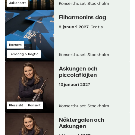
Julkonsert
Konserthuset Stockholm
Filharmonins dag
9 januari 2027
Gratis
Konsert
Temadag & högtid
Konserthuset Stockholm
Askungen och
piccolaflöjten
13 januari 2027
Klassiskt
Konsert
Konserthuset Stockholm
Näktergalen och
Askungen