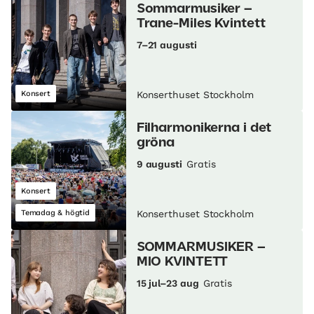
Sommarmusiker –
Trane-Miles Kvintett
7–21 augusti
Konsert
Konserthuset Stockholm
Filharmonikerna i det
gröna
9 augusti
Gratis
Konsert
Temadag & högtid
Konserthuset Stockholm
SOMMARMUSIKER –
MIO KVINTETT
15 jul–23 aug
Gratis