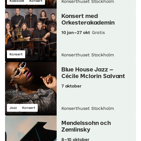
Klassiskt
Konsert
Konserthuset Stockholm
Konsert med
Orkesterakademin
10 jan–27 okt
Gratis
Konsert
Konserthuset Stockholm
Blue House Jazz –
Cécile Mclorin Salvant
7 oktober
Jazz
Konsert
Konserthuset Stockholm
Mendelssohn och
Zemlinsky
8–10 oktober