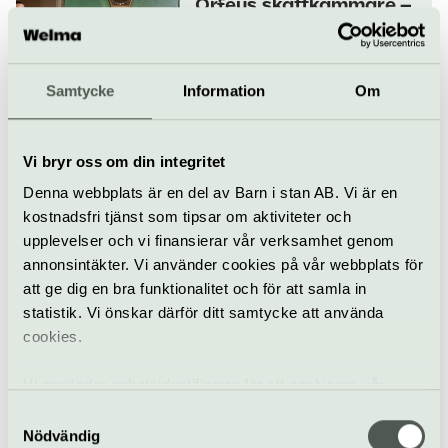
Orfeus skattkammare –
Stylus Phantasticus
11 oktober
Samtycke
Information
Om
Klassiskt
Konsert
Konserthuset Stockholm
Vi bryr oss om din integritet
Romanser till
Denna webbplats är en del av Barn i stan AB. Vi är en
nobelpristagare
kostnadsfri tjänst som tipsar om aktiviteter och
13 oktober
upplevelser och vi finansierar vår verksamhet genom
annonsintäkter. Vi använder cookies på vår webbplats för
att ge dig en bra funktionalitet och för att samla in
Konsert
Opera
Konserthuset Stockholm
statistik. Vi önskar därför ditt samtycke att använda
cookies.
Mahler och Byström
14–15 oktober
Vi använder enhetsidentifierare för att analysera vår
trafik, anpassa innehållet och annonserna till användarna
Samtyckesval
samt tillhandahålla funktioner för sociala medier. Vi
Nödvändig