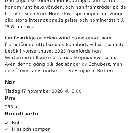
Den engelske tenoren Ian Bostridges karriär tar
honom runt hela världen, och han framträder på de
främsta scenerna. Hans skivinspelningar har vunnit
alla stora internationella priser och nominerats till
15 Grammys.
Ian Bostridge är också känd bland annat som
framstående uttolkare av Schubert: vid sitt senaste
besök i Konserthuset 2023 framförde han
Winterreise tillsammans med Magnus Svensson.
Även denna gång blir det sånger av Schubert, men
också musik av landsmannen Benjamin Britten.
När
Tisdag 17 november 2026 kl 19.00
Pris
385 kr
Bra att veta
Kafé
Hiss och ramper