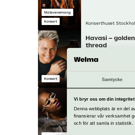
Matevenemang
Konsert
Konserthuset Stockho
Havasi – golden
thread
26 september
Konsert
Samtycke
Konserthuset Stockho
Blue House Jazz
Vi bryr oss om din integritet
Cécile Mclorin
Denna webbplats är en del av 
Salvant
finansierar vår verksamhet ge
7 oktober
och för att samla in statisti