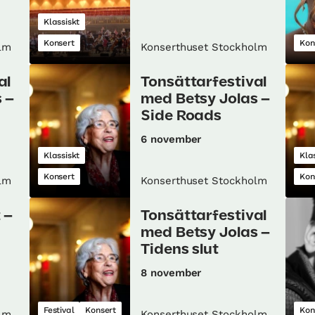
Klassiskt
Konsert
Kon
lm
Konserthuset Stockholm
al
Tonsättarfestival
 –
med Betsy Jolas –
Side Roads
6 november
Klassiskt
Kla
Konsert
Kon
lm
Konserthuset Stockholm
 –
Tonsättarfestival
med Betsy Jolas –
Tidens slut
8 november
Festival
Konsert
Kon
lm
Konserthuset Stockholm