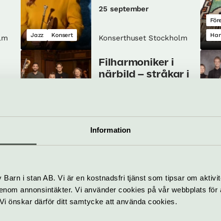
25 september
För
Jazz
Konsert
Han
lm
Konserthuset Stockholm
Filharmoniker i
närbild – stråkar i
förvandling
4 oktober
Klassiskt
Konsert
Kon
Information
lm
Konserthuset Stockholm
 –
Mendelssohn och
Zemlinsky
Barn i stan AB. Vi är en kostnadsfri tjänst som tipsar om aktivit
8–10 oktober
nom annonsintäkter. Vi använder cookies på vår webbplats för att
k. Vi önskar därför ditt samtycke att använda cookies.
Ma