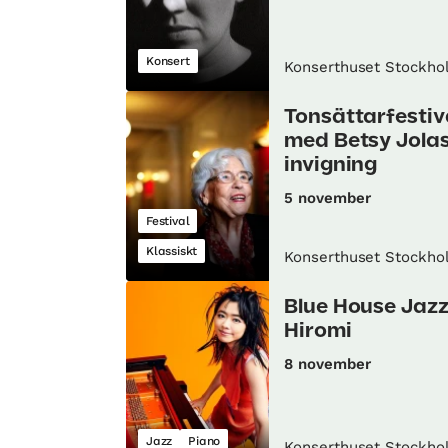
Konsert
Konserthuset Stockho
Tonsättarfestiv
med Betsy Jolas
invigning
5 november
Festival
Klassiskt
Konserthuset Stockho
Blue House Jazz
Hiromi
8 november
Jazz
Piano
Konserthuset Stockho