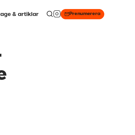
Prenumerera
age & artiklar
–
e