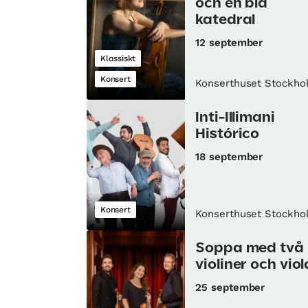
och en blå
katedral
12 september
Klassiskt
Konsert
Konserthuset Stockho
Inti-Illimani
Histórico
18 september
Konsert
Konserthuset Stockho
Soppa med två
violiner och viol
25 september