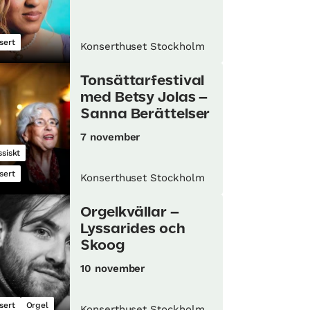
sert
Konserthuset Stockholm
Tonsättarfestival
med Betsy Jolas –
Sanna Berättelser
7 november
ssiskt
sert
Konserthuset Stockholm
Orgelkvällar –
Lyssarides och
Skoog
10 november
sert
Orgel
Konserthuset Stockholm