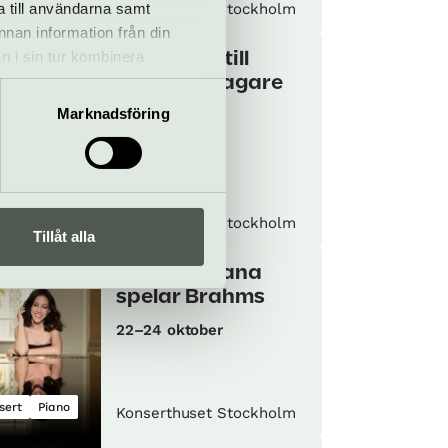
sert
a till användarna samt
Konserthuset Stockholm
annan information från din
n i sin tur kombinera
Romanser till
 du har använt deras tjänster.
nobelpristagare
Marknadsföring
13 oktober
sert
Opera
Konserthuset Stockholm
Tillåt alla
Beatrice Rana
spelar Brahms
22–24 oktober
sert
Piano
Konserthuset Stockholm