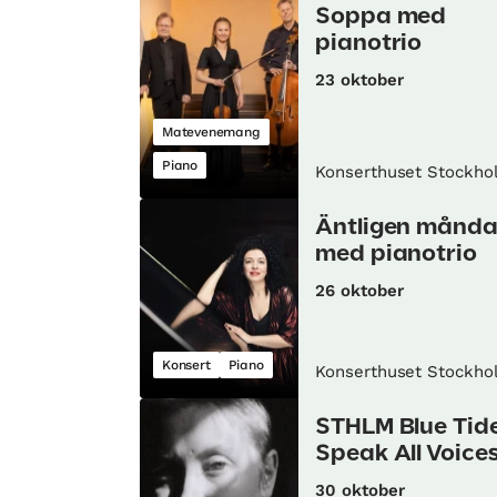
Soppa med
pianotrio
23 oktober
Matevenemang
Piano
Konserthuset Stockho
Äntligen månd
med pianotrio
26 oktober
Konsert
Piano
Konserthuset Stockho
STHLM Blue Tid
Speak All Voice
30 oktober