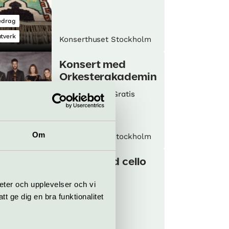
edrag
tverk
Konserthuset Stockholm
Konsert med
Orkesterakademin
10 jan–27 okt
Gratis
sert
Om
Konserthuset Stockholm
Soppa med cello
och piano
eter och upplevelser och vi
9 oktober
 ge dig en bra funktionalitet
tevenemang