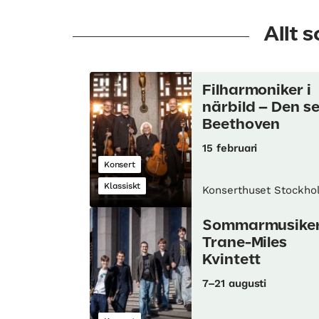
Allt 
Filharmoniker i
närbild – Den s
Beethoven
15 februari
Konsert
Klassiskt
Konserthuset Stockho
Sommarmusiker
Trane-Miles
Kvintett
7–21 augusti