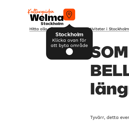
Stockholm
Hitta alla våra tips på kulturaktiviteter i Stockhol
Stockholm
Klicka ovan för
att byta område
SOM
BELL
läng
Tyvärr, detta eve