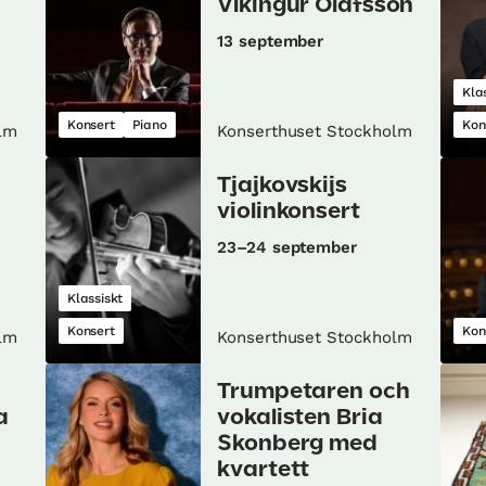
Víkingur Ólafsson
13 september
Kla
Konsert
Piano
Kon
lm
Konserthuset Stockholm
Tjajkovskijs
violinkonsert
23–24 september
Klassiskt
Konsert
Kon
lm
Konserthuset Stockholm
Trumpetaren och
a
vokalisten Bria
Skonberg med
kvartett