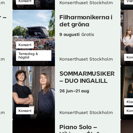
Konsert
Vis
lm
Konserthuset Stockholm
 –
Filharmonikerna i
det gröna
9 augusti
Gratis
Konsert
Temadag &
högtid
Kon
lm
Konserthuset Stockholm
SOMMARMUSIKER
– DUO INGALILL
26 jun–21 aug
Kla
Konsert
Kon
lm
Konserthuset Stockholm
Piano Solo –