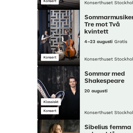
Konsert
Konserthuset Stockho
Sommarmusiker
Tre mot Två
kvintett
4–23 augusti
Gratis
Konsert
Konserthuset Stockho
Sommar med
Shakespeare
20 augusti
Klassiskt
Konsert
Konserthuset Stockho
Sibelius femma