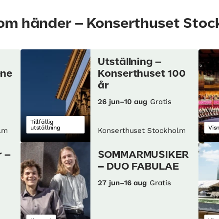
som händer – Konserthuset Sto
Utställning –
ene
Konserthuset 100
år
26 jun–10 aug
Gratis
Tillfällig
utställning
Vis
lm
Konserthuset Stockholm
 –
SOMMARMUSIKER
– DUO FABULAE
27 jun–16 aug
Gratis