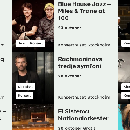
Blue House Jazz –
Miles & Trane at
100
23 oktober
Jazz
Konsert
Kon
lm
Konserthuset Stockholm
ag
Rachmaninovs
tredje symfoni
28 oktober
Klassiskt
Kla
Konsert
Kon
lm
Konserthuset Stockholm
e –
El Sistema
s
Nationalorkester
30 oktober
Gratis