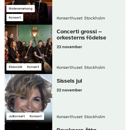
Matevenemang
Konsert
Konserthuset Stockholm
Concerti grossi –
orkesterns födelse
22 november
Klassiskt
Konsert
Konserthuset Stockholm
Sissels jul
22 november
Julkonsert
Konsert
Konserthuset Stockholm