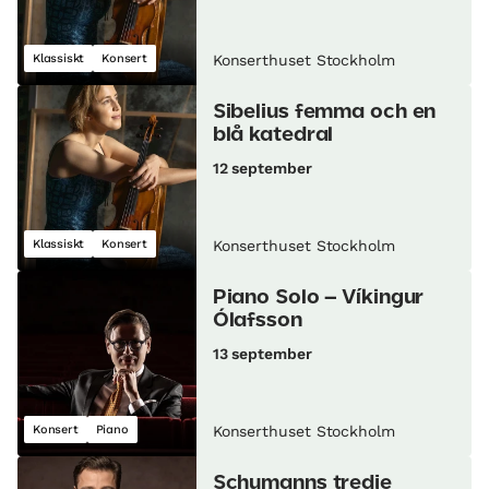
Klassiskt
Konsert
Konserthuset Stockholm
Sibelius femma och en
blå katedral
12 september
Klassiskt
Konsert
Konserthuset Stockholm
Piano Solo – Víkingur
Ólafsson
13 september
Konsert
Piano
Konserthuset Stockholm
Schumanns tredje