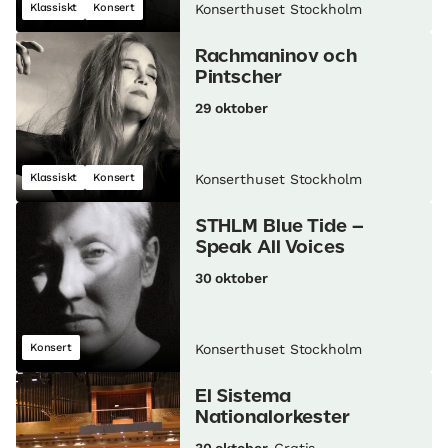
Klassiskt
Konsert
Konserthuset Stockholm
Rachmaninov och
Pintscher
29 oktober
Klassiskt
Konsert
Konserthuset Stockholm
STHLM Blue Tide –
Speak All Voices
30 oktober
Konsert
Konserthuset Stockholm
El Sistema
Nationalorkester
30 oktober
Gratis