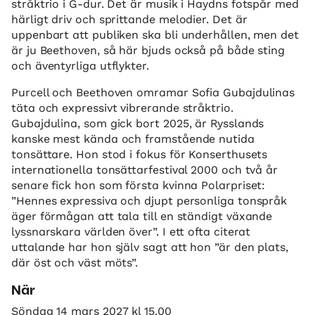
stråktrio i G-dur. Det är musik i Haydns fotspår med
härligt driv och sprittande melodier. Det är
uppenbart att publiken ska bli underhållen, men det
är ju Beethoven, så här bjuds också på både sting
och äventyrliga utflykter.
Purcell och Beethoven omramar Sofia Gubajdulinas
täta och expressivt vibrerande stråktrio.
Gubajdulina, som gick bort 2025, är Rysslands
kanske mest kända och framstående nutida
tonsättare. Hon stod i fokus för Konserthusets
internationella tonsättarfestival 2000 och två år
senare fick hon som första kvinna Polarpriset:
”Hennes expressiva och djupt personliga tonspråk
äger förmågan att tala till en ständigt växande
lyssnarskara världen över”. I ett ofta citerat
uttalande har hon själv sagt att hon ”är den plats,
där öst och väst möts”.
När
Söndag 14 mars 2027 kl 15.00