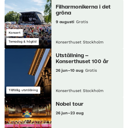
Filharmonikerna i det
gröna
9 augusti
Gratis
Konsert
Temadag & högtid
Konserthuset Stockholm
Utställning –
Konserthuset 100 år
26 jun–10 aug
Gratis
Tillfällig utställning
Konserthuset Stockholm
Nobel tour
26 jun–23 aug