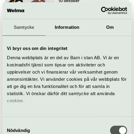
10 oktober
Samtycke
Information
Om
Klassiskt
Konsert
Konserthuset Stockholm
Orfeus skattkammare –
Vi bryr oss om din integritet
Stylus Phantasticus
Denna webbplats är en del av Barn i stan AB. Vi är en
11 oktober
kostnadsfri tjänst som tipsar om aktiviteter och
upplevelser och vi finansierar vår verksamhet genom
Klassiskt
Konsert
Konserthuset Stockholm
annonsintäkter. Vi använder cookies på vår webbplats för
att ge dig en bra funktionalitet och för att samla in
Romanser till
statistik. Vi önskar därför ditt samtycke att använda
nobelpristagare
cookies.
13 oktober
Vi använder enhetsidentifierare för att analysera vår
trafik, anpassa innehållet och annonserna till användarna
Samtyckesval
samt tillhandahålla funktioner för sociala medier. Vi
Konsert
Opera
Konserthuset Stockholm
Nödvändig