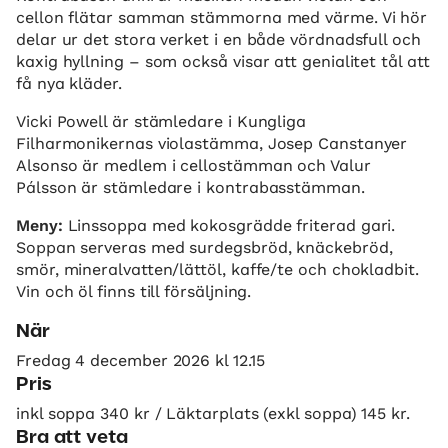
cellon flätar samman stämmorna med värme. Vi hör
delar ur det stora verket i en både vördnadsfull och
kaxig hyllning – som också visar att genialitet tål att
få nya kläder.
Vicki Powell är stämledare i Kungliga
Filharmonikernas violastämma, Josep Canstanyer
Alsonso är medlem i cellostämman och Valur
Pálsson är stämledare i kontrabasstämman.
Meny:
Linssoppa med kokosgrädde friterad gari.
Soppan serveras med surdegsbröd, knäckebröd,
smör, mineralvatten/lättöl, kaffe/te och chokladbit.
Vin och öl finns till försäljning.
När
Fredag 4 december 2026 kl 12.15
Pris
inkl soppa 340 kr / Läktarplats (exkl soppa) 145 kr.
Bra att veta