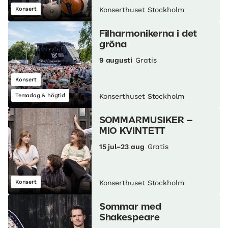
Konsert
Konserthuset Stockholm
Filharmonikerna i det
gröna
9 augusti
Gratis
Konsert
Temadag & högtid
Konserthuset Stockholm
SOMMARMUSIKER –
MIO KVINTETT
15 jul–23 aug
Gratis
Konsert
Konserthuset Stockholm
Sommar med
Shakespeare