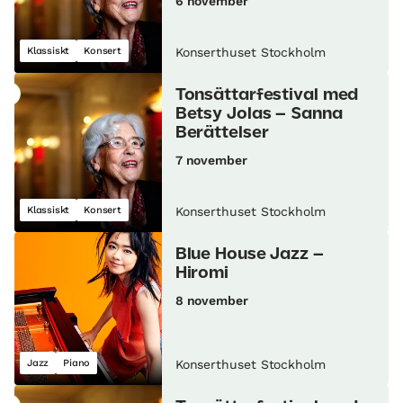
6 november
Klassiskt
Konsert
Konserthuset Stockholm
Tonsättarfestival med
Betsy Jolas – Sanna
Berättelser
7 november
Klassiskt
Konsert
Konserthuset Stockholm
Blue House Jazz –
Hiromi
8 november
Jazz
Piano
Konserthuset Stockholm