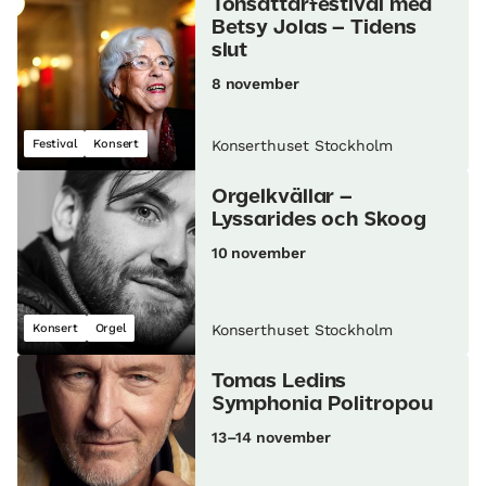
Tonsättarfestival med
Betsy Jolas – Tidens
slut
8 november
Festival
Konsert
Konserthuset Stockholm
Orgelkvällar –
Lyssarides och Skoog
10 november
Konsert
Orgel
Konserthuset Stockholm
Tomas Ledins
Symphonia Politropou
13–14 november