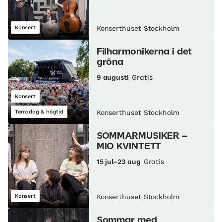
Konsert
Konserthuset Stockholm
Filharmonikerna i det
gröna
9 augusti
Gratis
Konsert
Temadag & högtid
Konserthuset Stockholm
SOMMARMUSIKER –
MIO KVINTETT
15 jul–23 aug
Gratis
Konsert
Konserthuset Stockholm
Sommar med