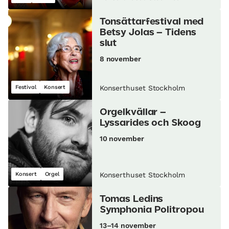
Tonsättarfestival med
Betsy Jolas – Tidens
slut
8 november
Festival
Konsert
Konserthuset Stockholm
Orgelkvällar –
Lyssarides och Skoog
10 november
Konsert
Orgel
Konserthuset Stockholm
Tomas Ledins
Symphonia Politropou
13–14 november