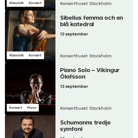
Klassiskt
Konsert
Konserthuset Stockholm
Sibelius femma och en
blå katedral
12 september
Klassiskt
Konsert
Konserthuset Stockholm
Piano Solo – Víkingur
Ólafsson
13 september
Konsert
Piano
Konserthuset Stockholm
Schumanns tredje
symfoni