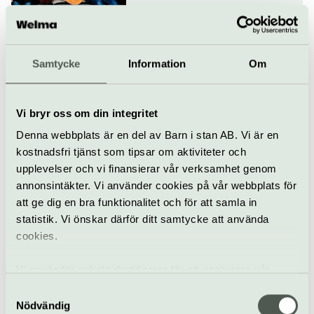
Klassiskt
Konsert
Konserthuset Stockholm
Samtycke
Information
Om
Orfeus skattkammare –
Stylus Phantasticus
11 oktober
Vi bryr oss om din integritet
Denna webbplats är en del av Barn i stan AB. Vi är en
kostnadsfri tjänst som tipsar om aktiviteter och
Klassiskt
Konsert
Konserthuset Stockholm
upplevelser och vi finansierar vår verksamhet genom
annonsintäkter. Vi använder cookies på vår webbplats för
Romanser till
att ge dig en bra funktionalitet och för att samla in
nobelpristagare
statistik. Vi önskar därför ditt samtycke att använda
13 oktober
cookies.
Vi använder enhetsidentifierare för att analysera vår
Konsert
Opera
Konserthuset Stockholm
trafik, anpassa innehållet och annonserna till användarna
Samtyckesval
samt tillhandahålla funktioner för sociala medier. Vi
Nödvändig
Mahler och Byström