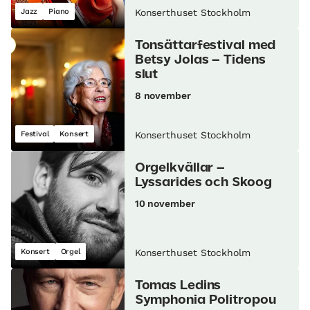
Jazz
Piano
Konserthuset Stockholm
Tonsättarfestival med
Betsy Jolas – Tidens
slut
8 november
Festival
Konsert
Konserthuset Stockholm
Orgelkvällar –
Lyssarides och Skoog
10 november
Konsert
Orgel
Konserthuset Stockholm
Tomas Ledins
Symphonia Politropou