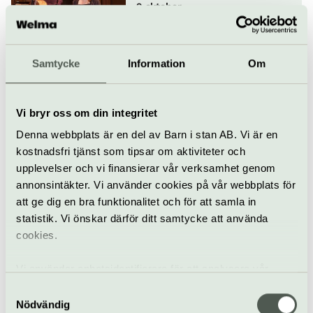
9 oktober
Matevenemang
Konsert
Konserthuset Stockholm
Samtycke
Information
Om
Calidore String Quartet
10 oktober
Vi bryr oss om din integritet
Denna webbplats är en del av Barn i stan AB. Vi är en
kostnadsfri tjänst som tipsar om aktiviteter och
upplevelser och vi finansierar vår verksamhet genom
Klassiskt
Konsert
Konserthuset Stockholm
annonsintäkter. Vi använder cookies på vår webbplats för
att ge dig en bra funktionalitet och för att samla in
Orfeus skattkammare –
statistik. Vi önskar därför ditt samtycke att använda
Stylus Phantasticus
cookies.
11 oktober
Vi använder enhetsidentifierare för att analysera vår
trafik, anpassa innehållet och annonserna till användarna
Samtyckesval
Klassiskt
Konsert
Konserthuset Stockholm
samt tillhandahålla funktioner för sociala medier. Vi
Nödvändig