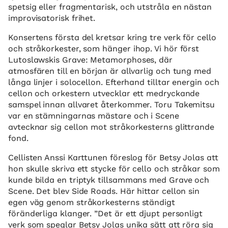
spetsig eller fragmentarisk, och utstråla en nästan
improvisatorisk frihet.
Konsertens första del kretsar kring tre verk för cello
och stråkorkester, som hänger ihop. Vi hör först
Lutoslawskis Grave: Metamorphoses, där
atmosfären till en början är allvarlig och tung med
långa linjer i solocellon. Efterhand tilltar energin och
cellon och orkestern utvecklar ett medryckande
samspel innan allvaret återkommer. Toru Takemitsu
var en stämningarnas mästare och i Scene
avtecknar sig cellon mot stråkorkesterns glittrande
fond.
Cellisten Anssi Karttunen föreslog för Betsy Jolas att
hon skulle skriva ett stycke för cello och stråkar som
kunde bilda en triptyk tillsammans med Grave och
Scene. Det blev Side Roads. Här hittar cellon sin
egen väg genom stråkorkesterns ständigt
föränderliga klanger. ”Det är ett djupt personligt
verk som speglar Betsy Jolas unika sätt att röra sig