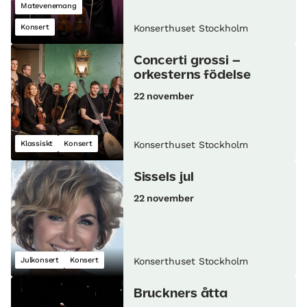
Matevenemang
Konsert
Konserthuset Stockholm
Concerti grossi –
orkesterns födelse
22 november
Klassiskt
Konsert
Konserthuset Stockholm
Sissels jul
22 november
Julkonsert
Konsert
Konserthuset Stockholm
Bruckners åtta