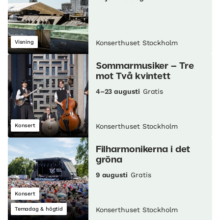
Visning
Konserthuset Stockholm
Sommarmusiker – Tre
mot Två kvintett
4–23 augusti
Gratis
Konsert
Konserthuset Stockholm
Filharmonikerna i det
gröna
9 augusti
Gratis
Konsert
Temadag & högtid
Konserthuset Stockholm