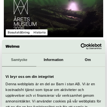
Basutställning
Historia
Upptäck Årets museum 2026
Vrak har utsetts till Årets museum 2026! Gör ett besök och
upptäck vad som gömmer sig på Östersjöns botten.
Samtycke
Information
Om
Vrak | Djurgården
Vi bryr oss om din integritet
Denna webbplats är en del av Barn i stan AB. Vi är en
kostnadsfri tjänst som tipsar om aktiviteter och
upplevelser och vi finansierar vår verksamhet genom
annonsintäkter. Vi använder cookies på vår webbplats för
att ge dig en bra funktionalitet och för att samla in