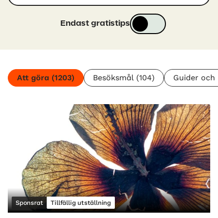
Endast gratistips
Att göra
(1203)
Besöksmål
(104)
Guider och 
Sponsrat
Tillfällig utställning