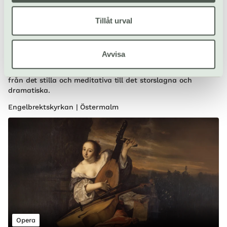
I kyrkan
Tillåt urval
Sommarorgel i Engelbrekt
Avvisa
25 jun–20 aug
Gratis
Under nio torsdagskvällar fylls kyrkan av levande musik –
från det stilla och meditativa till det storslagna och
dramatiska.
Engelbrektskyrkan | Östermalm
Opera