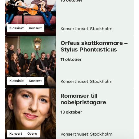
Klassiskt
Konsert
Konserthuset Stockholm
Orfeus skattkammare –
Stylus Phantasticus
11 oktober
Klassiskt
Konsert
Konserthuset Stockholm
Romanser till
nobelpristagare
13 oktober
Konsert
Opera
Konserthuset Stockholm