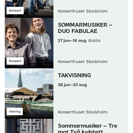
Konsert
Konserthuset Stockholm
SOMMARMUSIKER –
DUO FABULAE
27 jun–16 aug
Gratis
Konsert
Konserthuset Stockholm
TAKVISNING
26 jun–23 aug
Visning
Konserthuset Stockholm
Sommarmusiker – Tre
mot Två kvintett