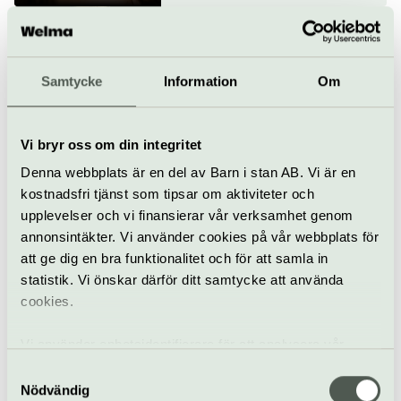
Mahler och Byström
14–15 oktober
Samtycke
Information
Om
Konsert
Opera
Konserthuset Stockholm
Vi bryr oss om din integritet
Denna webbplats är en del av Barn i stan AB. Vi är en
Eric Ericsons
kostnadsfri tjänst som tipsar om aktiviteter och
Kammarkör och
upplevelser och vi finansierar vår verksamhet genom
Tranströmer
annonsintäkter. Vi använder cookies på vår webbplats för
17 oktober
att ge dig en bra funktionalitet och för att samla in
statistik. Vi önskar därför ditt samtycke att använda
Konsert
Konserthuset Stockholm
cookies.
Beatrice Rana spelar
Vi använder enhetsidentifierare för att analysera vår
Brahms
trafik, anpassa innehållet och annonserna till användarna
Samtyckesval
22–24 oktober
samt tillhandahålla funktioner för sociala medier. Vi
Nödvändig