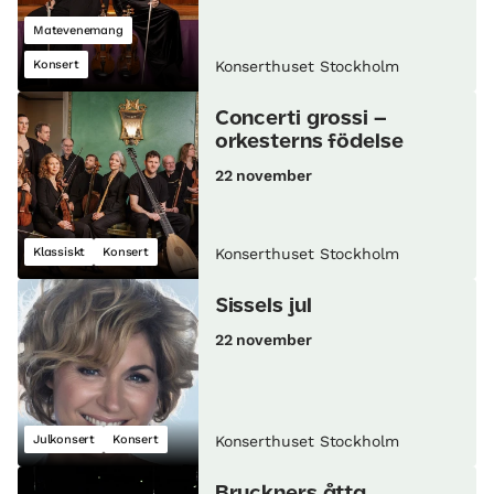
Matevenemang
Konsert
Konserthuset Stockholm
Concerti grossi –
orkesterns födelse
22 november
Klassiskt
Konsert
Konserthuset Stockholm
Sissels jul
22 november
Julkonsert
Konsert
Konserthuset Stockholm
Bruckners åtta