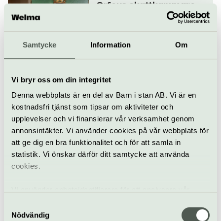
Orfeus skattkammare –
Stylus Phantasticus
11 oktober
Samtycke
Information
Om
Klassiskt
Konsert
Konserthuset Stockholm
Vi bryr oss om din integritet
Romanser till
Denna webbplats är en del av Barn i stan AB. Vi är en
nobelpristagare
kostnadsfri tjänst som tipsar om aktiviteter och
13 oktober
upplevelser och vi finansierar vår verksamhet genom
annonsintäkter. Vi använder cookies på vår webbplats för
att ge dig en bra funktionalitet och för att samla in
Konsert
Opera
Konserthuset Stockholm
statistik. Vi önskar därför ditt samtycke att använda
cookies.
Mahler och Byström
14–15 oktober
Vi använder enhetsidentifierare för att analysera vår
trafik, anpassa innehållet och annonserna till användarna
Samtyckesval
samt tillhandahålla funktioner för sociala medier. Vi
Nödvändig