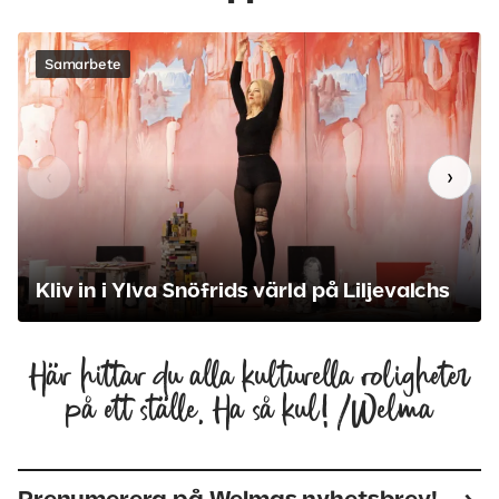
Samarbete
‹
›
Kliv in i Ylva Snöfrids värld på Liljevalchs
Här hittar du alla kulturella roligheter
på ett ställe. Ha så kul! /Welma