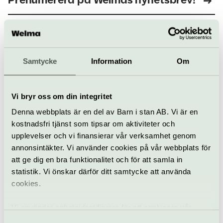
Prenumerera på Welmas nyhetsbrev!
Välj och vraka!
Samtycke
Information
Om
Vi bryr oss om din integritet
Denna webbplats är en del av Barn i stan AB. Vi är en
‹
›
kostnadsfri tjänst som tipsar om aktiviteter och
upplevelser och vi finansierar vår verksamhet genom
annonsintäkter. Vi använder cookies på vår webbplats för
att ge dig en bra funktionalitet och för att samla in
statistik. Vi önskar därför ditt samtycke att använda
Sommar i Stockholm
cookies.
Vi använder enhetsidentifierare för att analysera vår
Vad vill du hitta på?
trafik, anpassa innehållet och annonserna till användarna
Samtyckesval