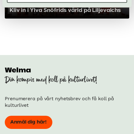
Kliv in i Ylva Snöfrids värld på Liljevalchs
Din kompis med koll på kulturlivet!
Prenumerera på vårt nyhetsbrev och få koll på
kulturlivet
Anmäl dig här!