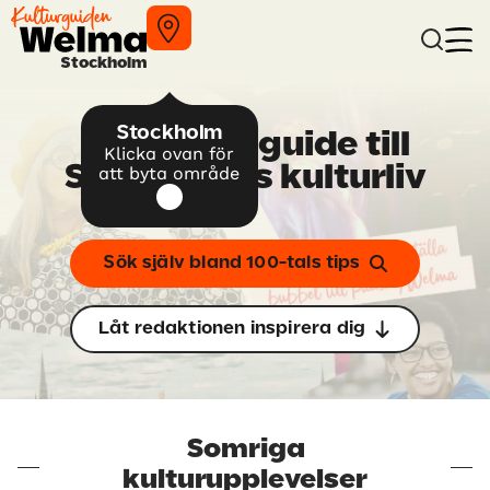
Stockholm
Stockholm
Din
guide till
självklara
Klicka ovan för
Stockholms kulturliv
att byta område
Sök själv bland 100-tals tips
Låt redaktionen inspirera dig
Somriga
kulturupplevelser