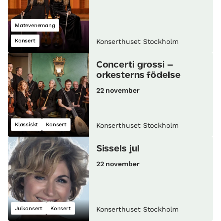
Matevenemang
Konsert
Konserthuset Stockholm
Concerti grossi –
orkesterns födelse
22 november
Klassiskt
Konsert
Konserthuset Stockholm
Sissels jul
22 november
Julkonsert
Konsert
Konserthuset Stockholm