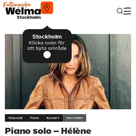
Stockholm
Stockholm
Klicka ovan för
att byta område
Klassiskt
Piano
Konsert
Norrmalm
Piano solo – Hélène