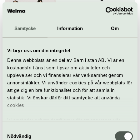
10 oktober
Samtycke
Information
Om
Klassiskt
Konsert
Konserthuset Stockholm
Vi bryr oss om din integritet
Orfeus skattkammare –
Stylus Phantasticus
Denna webbplats är en del av Barn i stan AB. Vi är en
11 oktober
kostnadsfri tjänst som tipsar om aktiviteter och
upplevelser och vi finansierar vår verksamhet genom
annonsintäkter. Vi använder cookies på vår webbplats för
Klassiskt
Konsert
Konserthuset Stockholm
att ge dig en bra funktionalitet och för att samla in
statistik. Vi önskar därför ditt samtycke att använda
Romanser till
cookies.
nobelpristagare
Vi använder enhetsidentifierare för att analysera vår
13 oktober
trafik, anpassa innehållet och annonserna till användarna
Samtyckesval
samt tillhandahålla funktioner för sociala medier. Vi
Nödvändig