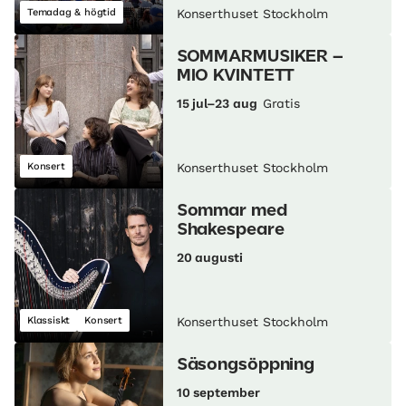
Temadag & högtid
Konserthuset Stockholm
SOMMARMUSIKER –
MIO KVINTETT
15 jul–23 aug
Gratis
Konsert
Konserthuset Stockholm
Sommar med
Shakespeare
20 augusti
Klassiskt
Konsert
Konserthuset Stockholm
Säsongsöppning
10 september