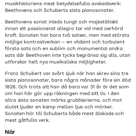
musikhistoriens mest betydelsefulla avskedsverk:
Beethovens och Schuberts sista pianosonater.
Beethovens sonat inleds tungt och majestätiskt
innan ett passionerat allegro tar vid med oerhörd
kraft. Sonaten har bara två satser, men med största
möjliga kontrastverkan – en vildsint och turbulent
första sats och en sublim och monumental andra
sats där Beethoven inte tycks begränsa sig alls, utan
utforskar helt nya musikaliska möjligheter.
Franz Schubert var svårt sjuk när han skrev sina tre
sista pianosonater, bara några månader före sin död
1828. Och trots att han då bara var 31 år är det som
om han här gör upp räkningen med sitt liv. I den
allra sista sonaten märks grubblerierna, och mot
slutet ljuder en kamp mellan ljus och mörker.
Sonaten hör till Schuberts både mest älskade och
mest gåtfulla verk.
När