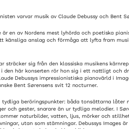
nisten varvar musik av Claude Debussy och Bent S
e är en av Nordens mest lyhörda och poetiska pianist
tt känsliga anslag och förmåga att lyfta fram mus
r sträcker sig från den klassiska musikens kärnrepe
 i den här konserten rör hon sig i ett nattligt och d
aude Debussys impressionistiska pianovärld i Image
nske Bent Sørensens svit 12 nocturner.
å tydliga beröringspunkter: båda tonsättarna låter
r och gester, snarare än ur tydliga melodier. I Sø
ommer naturbilder, vatten, ljus, mörker och stillhe
ivningar, utan som stämningar. Debussys Images är