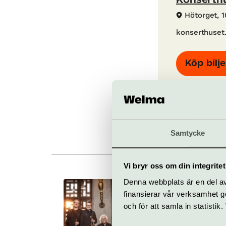
Konserth
Hötorget, 
konserthuset
Köp bilje
Samtycke
Allt 
Vi bryr oss om din integritet
Denna webbplats är en del av 
Filharmoniker i
finansierar vår verksamhet ge
närbild – Den s
och för att samla in statisti
Beethoven