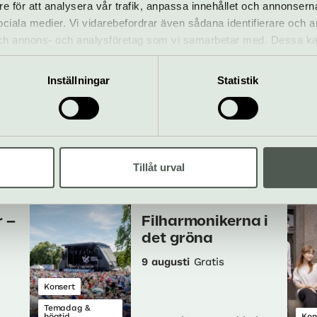
re för att analysera vår trafik, anpassa innehållet och annonsern
26 jun–10 aug
Gratis
 sociala medier. Vi vidarebefordrar även sådana identifierare och 
Tillfällig
 och annons- och analysföretag som vi samarbetar med. Dessa ka
utställning
Vis
lm
Konserthuset Stockholm
mation som du har tillhandahållit eller som de har samlat in när
Inställningar
Statistik
 –
SOMMARMUSIKER
– DUO FABULAE
27 jun–16 aug
Gratis
Tillåt urval
Konsert
Vis
lm
Konserthuset Stockholm
 –
Filharmonikerna i
det gröna
9 augusti
Gratis
Konsert
Temadag &
högtid
Kon