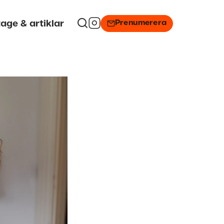
Prenumerera
age & artiklar