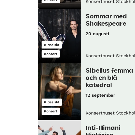
Konserthuset Stockho
Sommar med
Shakespeare
20 augusti
Klassiskt
Konsert
Konserthuset Stockho
Sibelius femma
och en blå
katedral
12 september
Klassiskt
Konsert
Konserthuset Stockho
Inti-Illimani