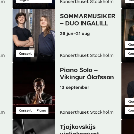
lm
Konserthuset Stockholm
SOMMARMUSIKER
– DUO INGALILL
26 jun–21 aug
Kla
Konsert
Kon
lm
Konserthuset Stockholm
Piano Solo –
Víkingur Ólafsson
13 september
Kla
Konsert
Piano
Kon
lm
Konserthuset Stockholm
Tjajkovskijs