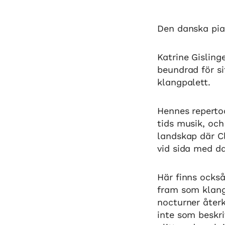
Den danska pia
Katrine Gisling
beundrad för si
klangpalett.
Hennes repertoa
tids musik, och
landskap där Cl
vid sida med da
Här finns ocks
fram som klange
nocturner återk
inte som beskr