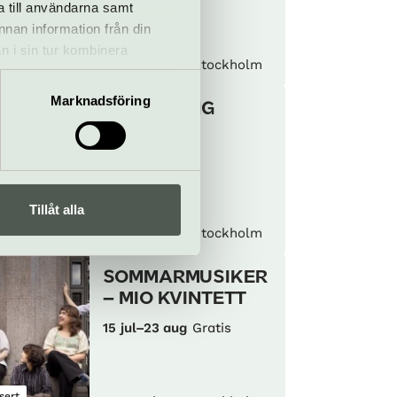
a till användarna samt
annan information från din
n i sin tur kombinera
ning
Konserthuset Stockholm
 du har använt deras tjänster.
Marknadsföring
TAKVISNING
26 jun–23 aug
Tillåt alla
ning
Konserthuset Stockholm
SOMMARMUSIKER
– MIO KVINTETT
15 jul–23 aug
Gratis
sert