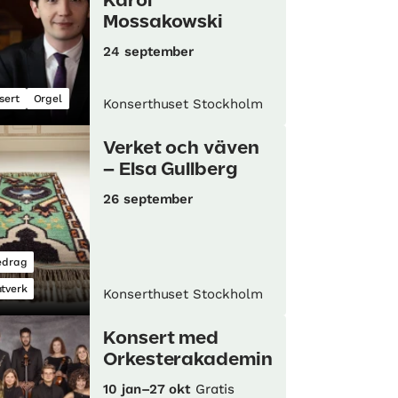
Karol
Mossakowski
24 september
sert
Orgel
Konserthuset Stockholm
Verket och väven
– Elsa Gullberg
26 september
edrag
tverk
Konserthuset Stockholm
Konsert med
Orkesterakademin
10 jan–27 okt
Gratis