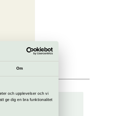
Om
ckholm
eter och upplevelser och vi
Nobel tour
 ge dig en bra funktionalitet
26 jun–23 aug