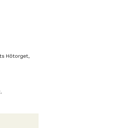
ats Hötorget,
.