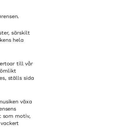
ørensen.
er, särskilt
ikens hela
rtoar till vår
römlikt
s, ställs sida
 musiken växa
rensens
t som motiv,
 vackert