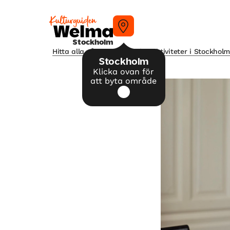
Stockholm
Hitta alla våra tips på kulturaktiviteter i Stockhol
Stockholm
Klicka ovan för
att byta område