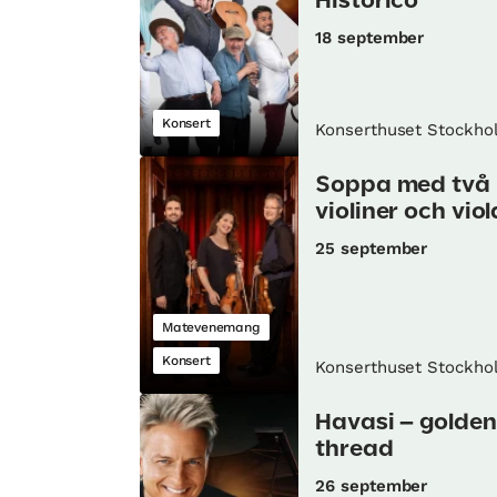
Histórico
18 september
Konsert
Konserthuset Stockho
Soppa med två
violiner och viol
25 september
Matevenemang
Konsert
Konserthuset Stockho
Havasi – golden
thread
26 september