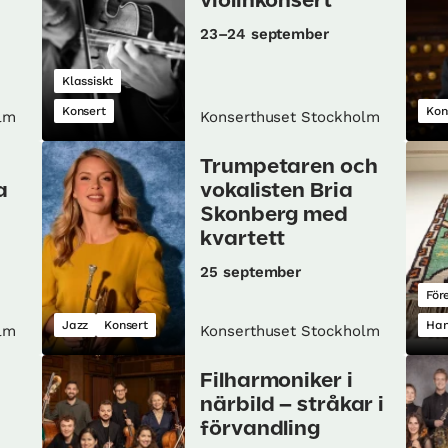
violinkonsert
23–24 september
Klassiskt
Konsert
Kon
lm
Konserthuset Stockholm
Trumpetaren och
a
vokalisten Bria
Skonberg med
kvartett
25 september
För
Jazz
Konsert
Han
lm
Konserthuset Stockholm
Filharmoniker i
närbild – stråkar i
förvandling