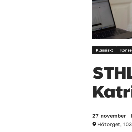
Klassiskt
Konse
STHL
Katr
27 november
Hötorget, 10