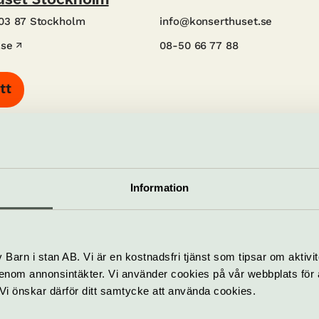
uset Stockholm
103 87 Stockholm
info@konserthuset.se
.se
08-50 66 77 88
tt
Information
som händer – Konserthuset Sto
Barn i stan AB. Vi är en kostnadsfri tjänst som tipsar om aktivit
Utställning –
nom annonsintäkter. Vi använder cookies på vår webbplats för att
ene
Konserthuset 100
k. Vi önskar därför ditt samtycke att använda cookies.
år