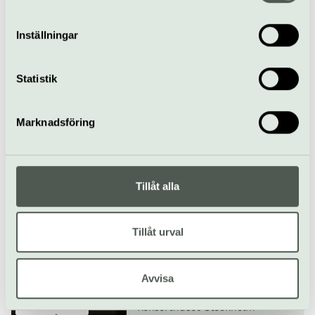
vidarebefordrar även sådana identifierare och annan
information från din enhet till de sociala medier och
Inställningar
annons- och analysföretag som vi samarbetar med.
Dessa kan i sin tur kombinera informationen med annan
Konsert
Opera
Konserthuset Stockholm
information som du har tillhandahållit eller som de har
Statistik
samlat in när du har använt deras tjänster.
Eric Ericsons
Kammarkör och
Marknadsföring
Tranströmer
17 oktober
Tillåt alla
Konsert
Konserthuset Stockholm
Beatrice Rana spelar
Tillåt urval
Brahms
22–24 oktober
Avvisa
Konsert
Piano
Konserthuset Stockholm