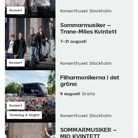
Konsert
Konserthuset Stockholm
Sommarmusiker –
Trane-Miles Kvintett
7–21 augusti
Konsert
Konserthuset Stockholm
Filharmonikerna i det
gröna
9 augusti
Gratis
Konsert
Temadag & högtid
Konserthuset Stockholm
SOMMARMUSIKER –
MIO KVINTETT