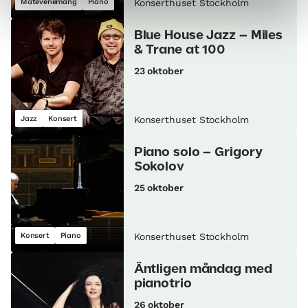
Matevenemang
Piano
Konserthuset Stockholm
Blue House Jazz – Miles
& Trane at 100
23 oktober
Jazz
Konsert
Konserthuset Stockholm
Piano solo – Grigory
Sokolov
25 oktober
Konsert
Piano
Konserthuset Stockholm
Äntligen måndag med
pianotrio
26 oktober