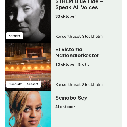
STHLM Blue Tide –
Speak All Voices
30 oktober
Konsert
Konserthuset Stockholm
El Sistema
Nationalorkester
30 oktober
Gratis
Klassiskt
Konsert
Konserthuset Stockholm
Seinabo Sey
31 oktober