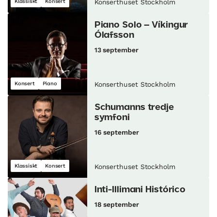
Klassiskt
Konsert
Konserthuset Stockholm
Piano Solo – Víkingur
Ólafsson
13 september
Konsert
Piano
Konserthuset Stockholm
Schumanns tredje
symfoni
16 september
Klassiskt
Konsert
Konserthuset Stockholm
Inti-Illimani Histórico
18 september