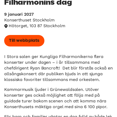
Filharmonins dag
9 januari 2027
Konserthuset Stockholm
Hötorget, 103 87 Stockholm
Till webbplats
I Stora salen ger Kungliga Filharmonikerna flera
konserter under dagen – i år tillsammans med
chefdirigent Ryan Bancroft! Det blir förstås också en
allsångskonsert där publiken bjuds in att sjunga
klassiska favoriter tillsammans med orkestern.
Kammarmusik ljuder i Grünewaldsalen. Utöver
konserter ges också möjlighet att följa med på
guidade turer bakom scenen och att komma nära
Konserthusets mäktiga orgel med sina 6 100 pipor.
För barn och familjer väntar en dag fylld av både lek