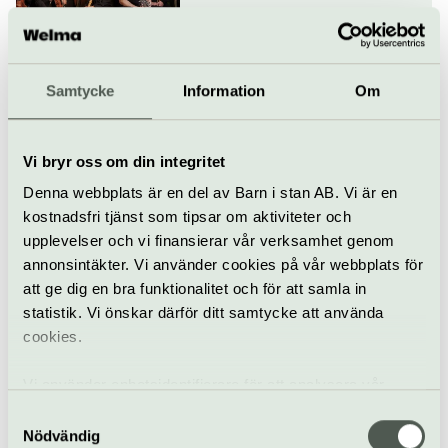
Klassiskt
Konsert
Konserthuset Stockholm
Samtycke
Information
Om
Romanser till
nobelpristagare
13 oktober
Vi bryr oss om din integritet
Denna webbplats är en del av Barn i stan AB. Vi är en
Konsert
Opera
Konserthuset Stockholm
kostnadsfri tjänst som tipsar om aktiviteter och
upplevelser och vi finansierar vår verksamhet genom
Mahler och Byström
annonsintäkter. Vi använder cookies på vår webbplats för
att ge dig en bra funktionalitet och för att samla in
14–15 oktober
statistik. Vi önskar därför ditt samtycke att använda
cookies.
Konsert
Opera
Konserthuset Stockholm
Vi använder enhetsidentifierare för att analysera vår
trafik, anpassa innehållet och annonserna till användarna
Samtyckesval
Eric Ericsons
samt tillhandahålla funktioner för sociala medier. Vi
Nödvändig