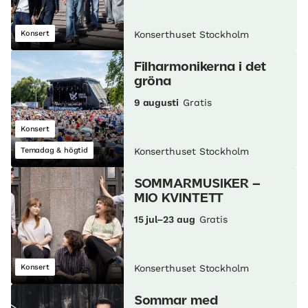
Konsert
Konserthuset Stockholm
Filharmonikerna i det
gröna
9 augusti
Gratis
Konsert
Temadag & högtid
Konserthuset Stockholm
SOMMARMUSIKER –
MIO KVINTETT
15 jul–23 aug
Gratis
Konsert
Konserthuset Stockholm
Sommar med