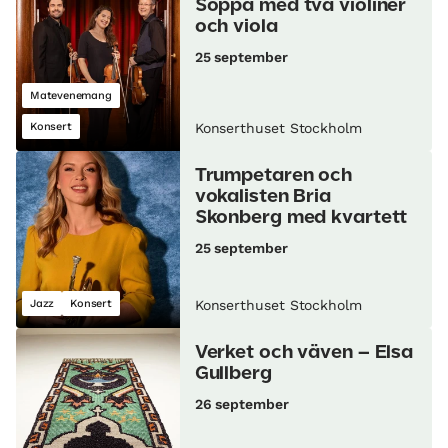
Soppa med två violiner
och viola
25 september
Matevenemang
Konsert
Konserthuset Stockholm
Trumpetaren och
vokalisten Bria
Skonberg med kvartett
25 september
Jazz
Konsert
Konserthuset Stockholm
Verket och väven – Elsa
Gullberg
26 september