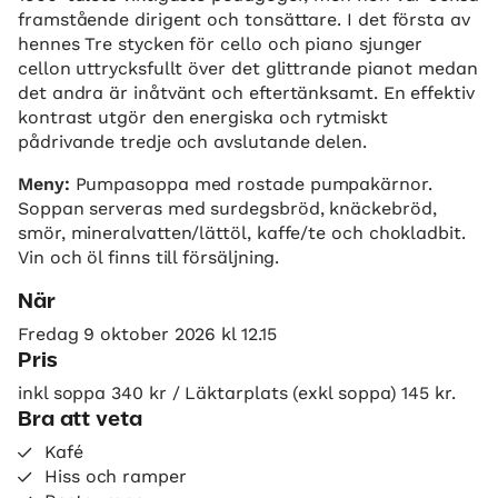
framstående dirigent och tonsättare. I det första av
hennes Tre stycken för cello och piano sjunger
cellon uttrycksfullt över det glittrande pianot medan
det andra är inåtvänt och eftertänksamt. En effektiv
kontrast utgör den energiska och rytmiskt
pådrivande tredje och avslutande delen.
Meny:
Pumpasoppa med rostade pumpakärnor.
Soppan serveras med surdegsbröd, knäckebröd,
smör, mineralvatten/lättöl, kaffe/te och chokladbit.
Vin och öl finns till försäljning.
När
Fredag 9 oktober 2026 kl 12.15
Pris
inkl soppa 340 kr / Läktarplats (exkl soppa) 145 kr.
Bra att veta
Kafé
Hiss och ramper