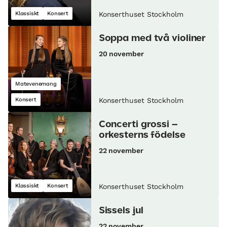
Klassiskt
Konsert
Konserthuset Stockholm
Soppa med två violiner
20 november
Matevenemang
Konsert
Konserthuset Stockholm
Concerti grossi –
orkesterns födelse
22 november
Klassiskt
Konsert
Konserthuset Stockholm
Sissels jul
22 november