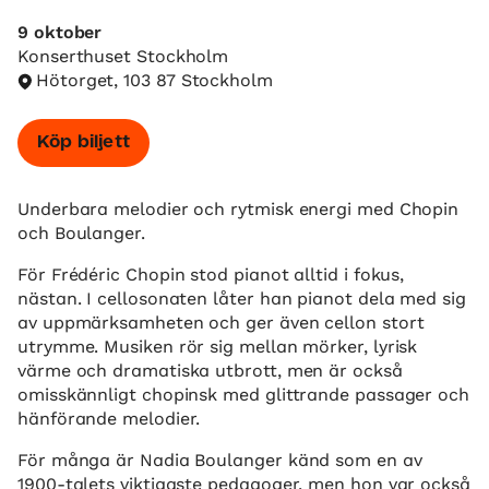
9 oktober
Konserthuset Stockholm
Hötorget, 103 87 Stockholm
Köp biljett
Underbara melodier och rytmisk energi med Chopin
och Boulanger.
För Frédéric Chopin stod pianot alltid i fokus,
nästan. I cellosonaten låter han pianot dela med sig
av uppmärksamheten och ger även cellon stort
utrymme. Musiken rör sig mellan mörker, lyrisk
värme och dramatiska utbrott, men är också
omisskännligt chopinsk med glittrande passager och
hänförande melodier.
För många är Nadia Boulanger känd som en av
1900-talets viktigaste pedagoger, men hon var också