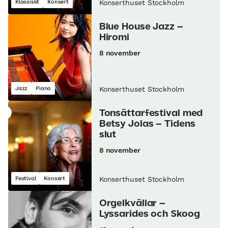
Klassiskt
Konsert
Konserthuset Stockholm
Blue House Jazz –
Hiromi
8 november
Jazz
Piano
Konserthuset Stockholm
Tonsättarfestival med
Betsy Jolas – Tidens
slut
8 november
Festival
Konsert
Konserthuset Stockholm
Orgelkvällar –
Lyssarides och Skoog