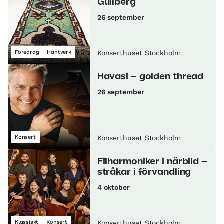
Gullberg
26 september
Föredrag
Hantverk
Konserthuset Stockholm
Havasi – golden thread
26 september
Konsert
Konserthuset Stockholm
Filharmoniker i närbild –
stråkar i förvandling
4 oktober
Klassiskt
Konsert
Konserthuset Stockholm