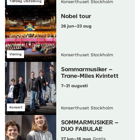
Tillfällig utställning
Konserthuset Stockholm
Nobel tour
26 jun–23 aug
Visning
Konserthuset Stockholm
Sommarmusiker –
Trane-Miles Kvintett
7–21 augusti
Konsert
Konserthuset Stockholm
SOMMARMUSIKER –
DUO FABULAE
27 jun–16 aug
Gratis