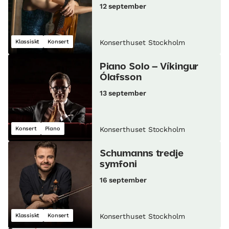
12 september
Klassiskt
Konsert
Konserthuset Stockholm
Piano Solo – Víkingur
Ólafsson
13 september
Konsert
Piano
Konserthuset Stockholm
Schumanns tredje
symfoni
16 september
Klassiskt
Konsert
Konserthuset Stockholm