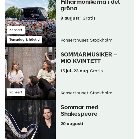
Filharmonikerna i det
gröna
9 augusti
Gratis
Konsert
Temadag & högtid
Konserthuset Stockholm
SOMMARMUSIKER –
MIO KVINTETT
15 jul–23 aug
Gratis
Konsert
Konserthuset Stockholm
Sommar med
Shakespeare
20 augusti