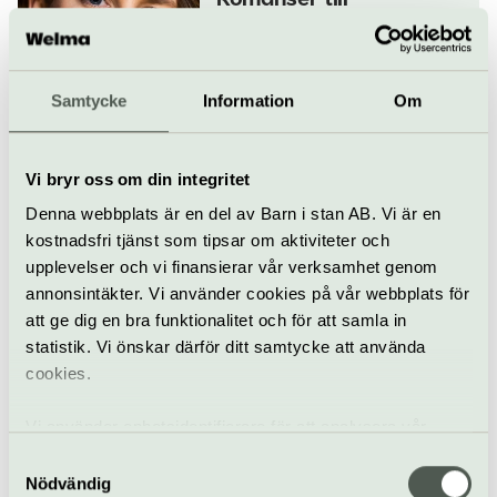
nobelpristagare
13 oktober
Samtycke
Information
Om
Konsert
Opera
Konserthuset Stockholm
Vi bryr oss om din integritet
Mahler och Byström
Denna webbplats är en del av Barn i stan AB. Vi är en
14–15 oktober
kostnadsfri tjänst som tipsar om aktiviteter och
upplevelser och vi finansierar vår verksamhet genom
annonsintäkter. Vi använder cookies på vår webbplats för
att ge dig en bra funktionalitet och för att samla in
Konsert
Opera
Konserthuset Stockholm
statistik. Vi önskar därför ditt samtycke att använda
cookies.
Eric Ericsons
Kammarkör och
Tranströmer
Vi använder enhetsidentifierare för att analysera vår
trafik, anpassa innehållet och annonserna till användarna
17 oktober
Samtyckesval
samt tillhandahålla funktioner för sociala medier. Vi
Nödvändig