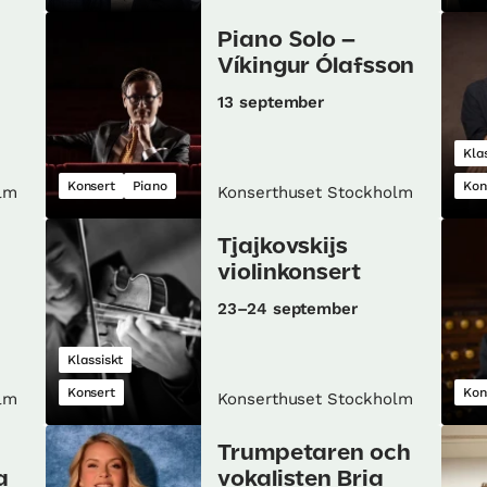
Piano Solo –
Víkingur Ólafsson
13 september
Kla
Konsert
Piano
Kon
lm
Konserthuset Stockholm
Tjajkovskijs
violinkonsert
23–24 september
Klassiskt
Konsert
Kon
lm
Konserthuset Stockholm
Trumpetaren och
a
vokalisten Bria