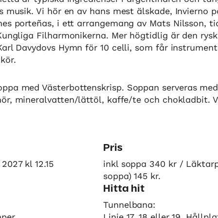
s musik. Vi hör en av hans mest älskade, Invierno p
es porteñas, i ett arrangemang av Mats Nilsson, ti
Kungliga Filharmonikerna. Mer högtidlig är den rysk
Karl Davydovs Hymn för 10 celli, som får instrument
kör.
ppa med Västerbottenskrisp. Soppan serveras med
r, mineralvatten/lättöl, kaffe/te och chokladbit. V
Pris
2027 kl 12.15
inkl soppa 340 kr / Läktarp
soppa) 145 kr.
Hitta hit
Tunnelbana:
mper
Linje 17, 18 eller 19. Hållpl