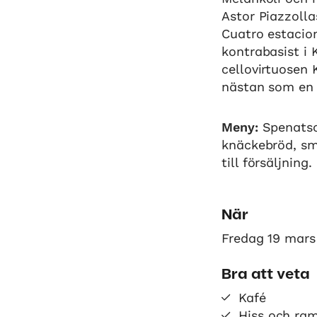
Astor Piazzolla
Cuatro estacion
kontrabasist i 
cellovirtuosen 
nästan som en 
Meny:
Spenatso
knäckebröd, smö
till försäljning.
När
Fredag 19 mars 
Bra att veta
Kafé
Hiss och ra