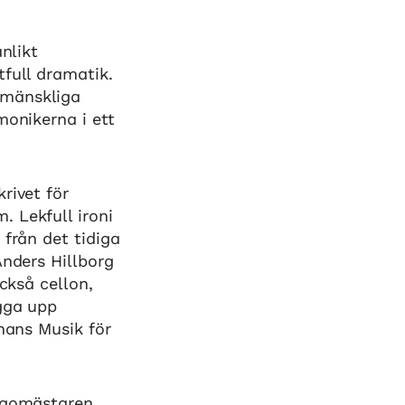
nlikt
tfull dramatik.
 mänskliga
monikerna i ett
rivet för
 Lekfull ironi
 från det tidiga
Anders Hillborg
ckså cellon,
ygga upp
 hans Musik för
angomästaren