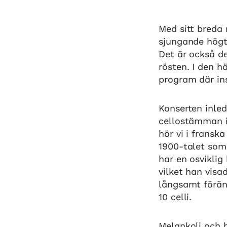
Med sitt breda 
sjungande högt 
Det är också d
rösten. I den h
program där ins
Konserten inled
cellostämman i 
hör vi i fransk
1900-talet som 
har en osviklig
vilket han visa
långsamt föränd
10 celli.
Melankoli och 