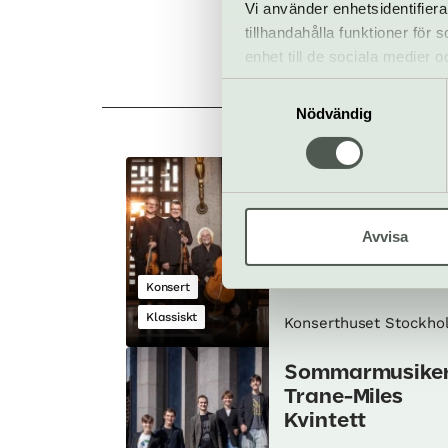
Vi använder enhetsidentifiera
tillhandahålla funktioner för
enhet till de sociala medier
informationen med annan infor
Samtyckesval
Allt 
Nödvändig
Filharmoniker i
närbild – Den s
Beethoven
Avvisa
15 februari
Konsert
Klassiskt
Konserthuset Stockho
Sommarmusiker
Trane-Miles
Kvintett