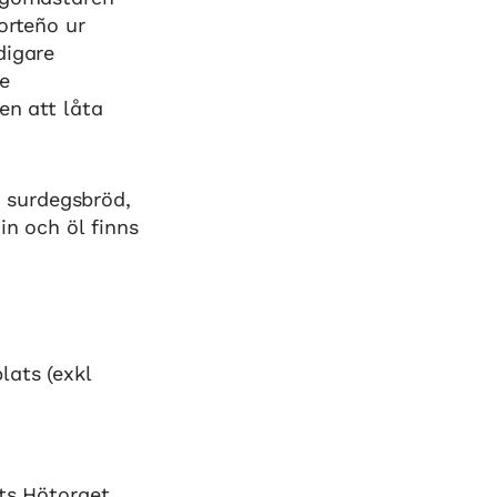
orteño ur
digare
e
en att låta
 surdegsbröd,
in och öl finns
lats (exkl
ats Hötorget,