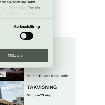
a till användarna samt
annan information från din
n i sin tur kombinera
 du har använt deras tjänster.
ckholm
Marknadsföring
Nobel tour
26 jun–23 aug
Tillåt alla
ning
Konserthuset Stockholm
TAKVISNING
26 jun–23 aug