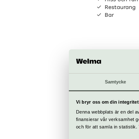
Restaurang
Bar
Konserth
Samtycke
Hötorget, 
konserthuset
Vi bryr oss om din integritet
Denna webbplats är en del av 
Köp bilje
finansierar vår verksamhet ge
och för att samla in statisti