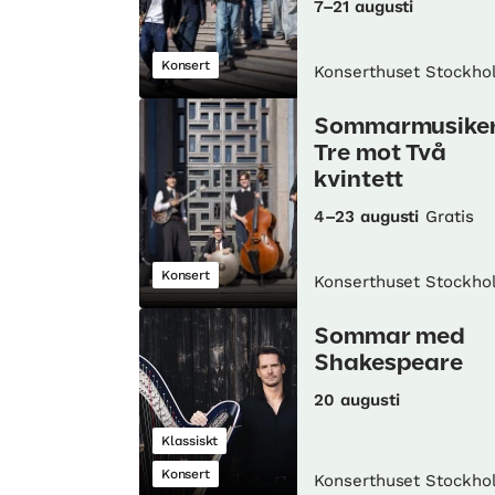
7–21 augusti
Konsert
Konserthuset Stockho
Sommarmusiker
Tre mot Två
kvintett
4–23 augusti
Gratis
Konsert
Konserthuset Stockho
Sommar med
Shakespeare
20 augusti
Klassiskt
Konsert
Konserthuset Stockho