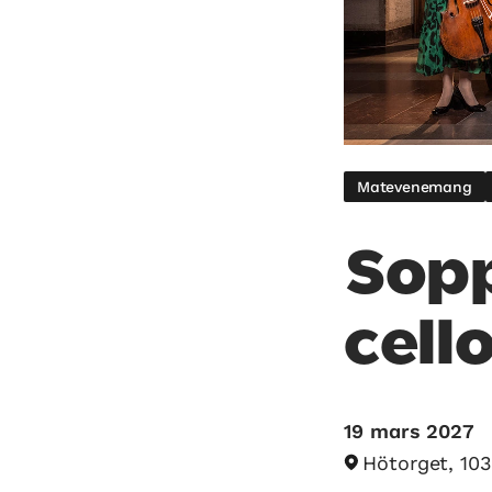
Matevenemang
Sopp
cel
19 mars 2027
Hötorget, 10