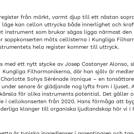
register från mörkt, varmt djup till ett nästan sopra
läge kan cellon uttrycka både innerlighet och kraf
et instrument som brukar sägas ligga närmast den
är soppkonserten möts cellisterna i Kungliga Filhar
trumentets hela register kommer till uttryck.
s med ett nytt stycke av Josep Castanyer Alonso, sk
Kungliga Filharmonikerna, där han själv är medlem.
a Charlotte Sohys Sérénade ironique – en tonsättare
under senare år glädjande nog lyfts fram i ljuset. 
 känsla för olika instruments potential. Det gäller o
de i cellokonserten från 2020. Hans förmåga att b
erliga klanger till organiska ljudlandskap hör vi i
hetta är typiska ingredienser i argentinaren och t