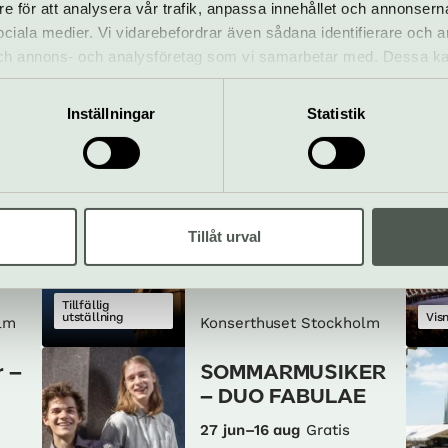
re för att analysera vår trafik, anpassa innehållet och annonsern
 sociala medier. Vi vidarebefordrar även sådana identifierare och 
 och annons- och analysföretag som vi samarbetar med. Dessa ka
mation som du har tillhandahållit eller som de har samlat in när
som händer – Konserthuset Sto
Inställningar
Statistik
Utställning –
ene
Konserthuset 100
år
Tillåt urval
26 jun–10 aug
Gratis
Tillfällig
utställning
Vis
lm
Konserthuset Stockholm
 –
SOMMARMUSIKER
– DUO FABULAE
27 jun–16 aug
Gratis