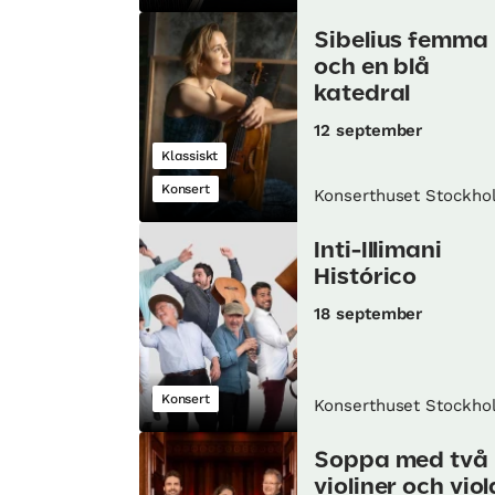
Sibelius femma
och en blå
katedral
12 september
Klassiskt
Konsert
Konserthuset Stockho
Inti-Illimani
Histórico
18 september
Konsert
Konserthuset Stockho
Soppa med två
violiner och viol