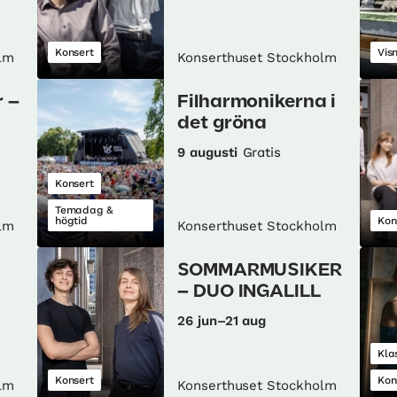
Konsert
Vis
lm
Konserthuset Stockholm
 –
Filharmonikerna i
det gröna
9 augusti
Gratis
Konsert
Temadag &
högtid
Kon
lm
Konserthuset Stockholm
SOMMARMUSIKER
– DUO INGALILL
26 jun–21 aug
Kla
Konsert
Kon
lm
Konserthuset Stockholm