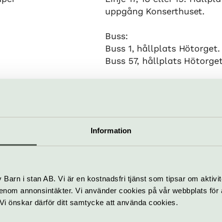
uppgång Konserthuset.
Buss:
Buss 1, hållplats Hötorget.
Buss 57, hållplats Hötorget
uset Stockholm
Information
103 87 Stockholm
info@konserthuset.se
.se
08-50 66 77 88
Barn i stan AB. Vi är en kostnadsfri tjänst som tipsar om aktivit
tt
nom annonsintäkter. Vi använder cookies på vår webbplats för att
k. Vi önskar därför ditt samtycke att använda cookies.