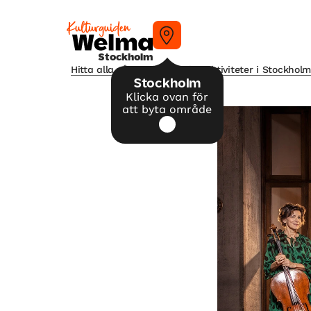
Stockholm
Hitta alla våra tips på kulturaktiviteter i Stockhol
Stockholm
Klicka ovan för
att byta område