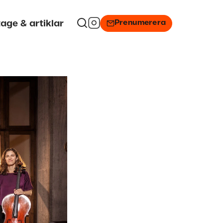
Prenumerera
age & artiklar