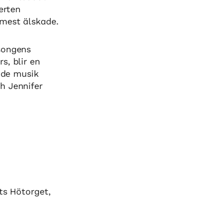
erten
 mest älskade.
songens
s, blir en
rade musik
h Jennifer
ats Hötorget,