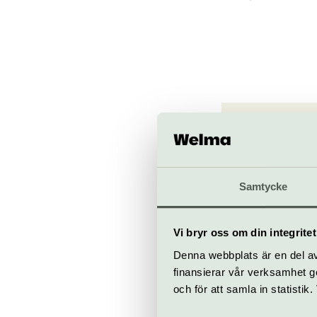
Konserth
Hötorget, 
konserthuset
Samtycke
Köp bilje
Vi bryr oss om din integritet
Denna webbplats är en del av 
finansierar vår verksamhet ge
och för att samla in statisti