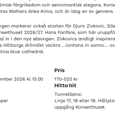
lmisk färgrikedom och senromantisk elegans. Kons
stav Mahlers änka Alma, och är idag en av genrens
ngen markerar också starten för Djuro Zivkovic, Sä
nserthuset 2026/27. Hans Fanfare, som här uruppför
al in i den nya säsongen. Zivkovics andligt inspire
rs Hillborgs drömlikt vackra …lontana in sonno… oc
tiva blue cathedral.
Pris
ember 2026 kl 15.00
170-520 kr
Hitta hit
Tunnelbana:
mper
Linje 17, 18 eller 19. Hållpl
uppgång Konserthuset.