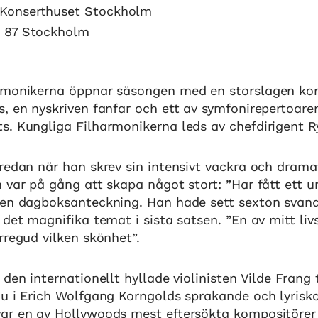
Konserthuset Stockholm
3 87 Stockholm
rmonikerna öppnar säsongen med en storslagen kon
, en nyskriven fanfar och ett av symfonirepertoaren
s. Kungliga Filharmonikerna leds av chefdirigent R
redan när han skrev sin intensivt vackra och dram
 var på gång att skapa något stort: ”Har fått ett u
 en dagboksanteckning. Han hade sett sexton svanar
 det magnifika temat i sista satsen. ”En av mitt liv
rregud vilken skönhet”.
den internationellt hyllade violinisten Vilde Frang t
u i Erich Wolfgang Korngolds sprakande och lyriska
ar en av Hollywoods mest eftersökta kompositörer