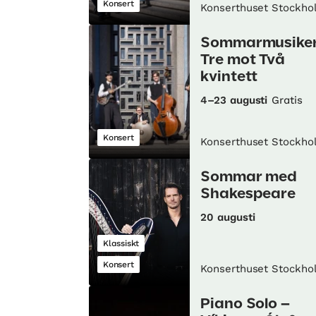
Konsert
Konserthuset Stockho
Sommarmusiker
Tre mot Två
kvintett
4–23 augusti
Gratis
Konsert
Konserthuset Stockho
Sommar med
Shakespeare
20 augusti
Klassiskt
Konsert
Konserthuset Stockho
Piano Solo –