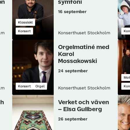
on
symfoni
16 september
Klassiskt
Konsert
Kon
lm
Konserthuset Stockholm
Orgelmatiné med
Karol
Mossakowski
24 september
Ma
Konsert
Orgel
Kon
lm
Konserthuset Stockholm
ch
Verket och väven
– Elsa Gullberg
26 september