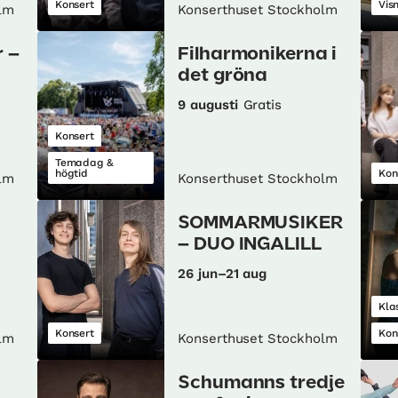
Konsert
Vis
lm
Konserthuset Stockholm
 –
Filharmonikerna i
det gröna
9 augusti
Gratis
Konsert
Temadag &
högtid
Kon
lm
Konserthuset Stockholm
SOMMARMUSIKER
– DUO INGALILL
26 jun–21 aug
Kla
Konsert
Kon
lm
Konserthuset Stockholm
Schumanns tredje