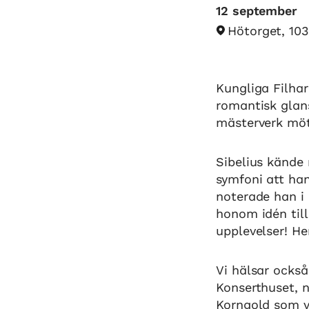
12 september
Hötorget, 10
Kungliga Filha
romantisk glans
mästerverk möt
Sibelius kände 
symfoni att han
noterade han i
honom idén till
upplevelser! He
Vi hälsar också 
Konserthuset, n
Korngold som v