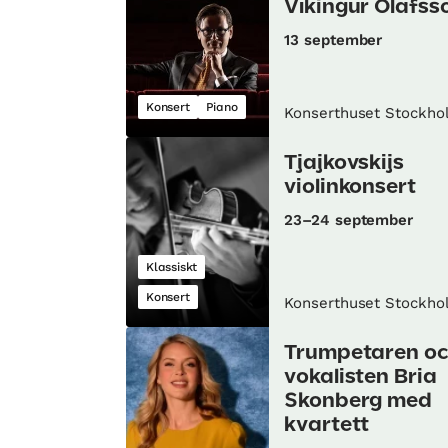
Víkingur Ólafss
13 september
Konsert
Piano
Konserthuset Stockho
Tjajkovskijs
violinkonsert
23–24 september
Klassiskt
Konsert
Konserthuset Stockho
Trumpetaren o
vokalisten Bria
Skonberg med
kvartett