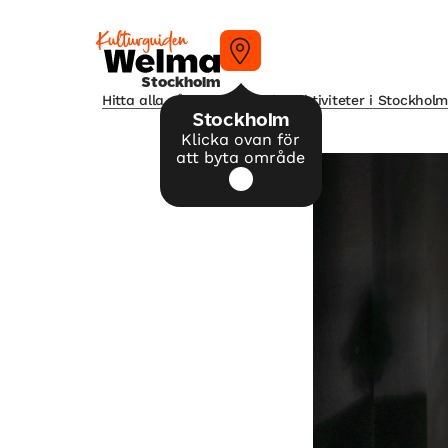
Stockholm
Hitta alla våra tips på kulturaktiviteter i Stockhol
Stockholm
Klicka ovan för
att byta område