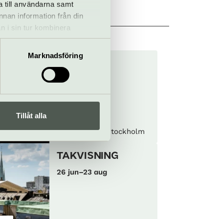
a till användarna samt
annan information från din
ckholm
n i sin tur kombinera
 du har använt deras tjänster.
Marknadsföring
Nobel tour
26 jun–23 aug
Tillåt alla
ning
Konserthuset Stockholm
TAKVISNING
26 jun–23 aug