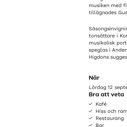
musiken med fi
tillägnades Gu
Säsongsinvigni
tonsättare i Ko
musikalisk port
speglas i Ande
Higdons sugges
När
Lördag 12 sept
Bra att veta
Kafé
Hiss och ra
Restaurang
Bar