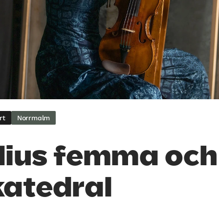
rt
Norrmalm
lius femma och
katedral