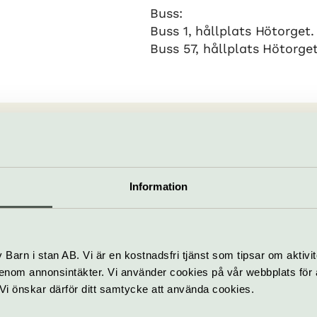
Buss:
Buss 1, hållplats Hötorget.
Buss 57, hållplats Hötorget
uset Stockholm
103 87 Stockholm
info@konserthuset.se
.se
08-50 66 77 88
Information
tt
Barn i stan AB. Vi är en kostnadsfri tjänst som tipsar om aktivit
nom annonsintäkter. Vi använder cookies på vår webbplats för att
k. Vi önskar därför ditt samtycke att använda cookies.