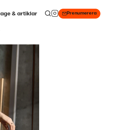
Prenumerera
age & artiklar