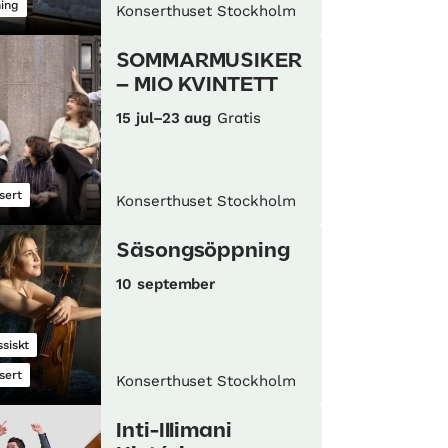
ning
Konserthuset Stockholm
SOMMARMUSIKER
– MIO KVINTETT
15 jul–23 aug
Gratis
sert
Konserthuset Stockholm
Säsongsöppning
10 september
ssiskt
sert
Konserthuset Stockholm
Inti-Illimani