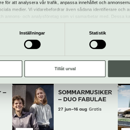
re för att analysera vår trafik, anpassa innehållet och annonsern
 sociala medier. Vi vidarebefordrar även sådana identifierare och 
som händer – Konserthuset Sto
 och annons- och analysföretag som vi samarbetar med. Dessa ka
mation som du har tillhandahållit eller som de har samlat in när
Inställningar
Statistik
Utställning –
ene
Konserthuset 100
år
26 jun–10 aug
Gratis
Tillåt urval
Tillfällig
utställning
Vis
lm
Konserthuset Stockholm
 –
SOMMARMUSIKER
– DUO FABULAE
27 jun–16 aug
Gratis