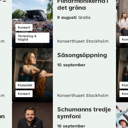
 –
Filharmonikerna i
det gröna
9 augusti
Gratis
Konsert
Temadag &
högtid
Kon
lm
Konserthuset Stockholm
Säsongsöppning
10 september
Klassiskt
Kla
Konsert
Kon
lm
Konserthuset Stockholm
Schumanns tredje
on
symfoni
16 september