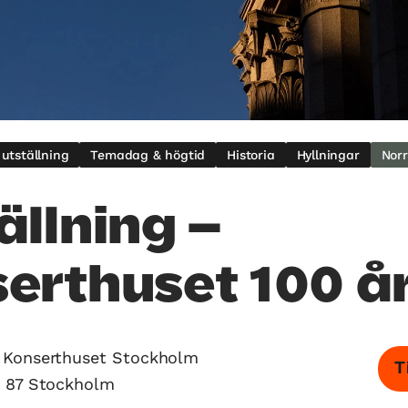
g utställning
Temadag & högtid
Historia
Hyllningar
Nor
ällning –
erthuset 100 å
Konserthuset Stockholm
T
3 87 Stockholm