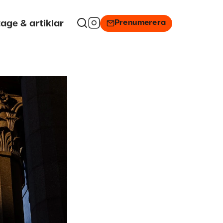
Prenumerera
age & artiklar