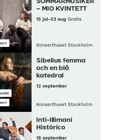
SOMMARMUSIKER
– MIO KVINTETT
15 jul–23 aug
Gratis
sert
Konserthuset Stockholm
Sibelius femma
och en blå
katedral
12 september
ssiskt
sert
Konserthuset Stockholm
Inti-Illimani
Histórico
18 september