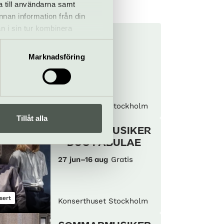
a till användarna samt
annan information från din
n i sin tur kombinera
Nobel tour
 du har använt deras tjänster.
26 jun–23 aug
Marknadsföring
ning
Konserthuset Stockholm
Tillåt alla
SOMMARMUSIKER
– DUO FABULAE
27 jun–16 aug
Gratis
sert
Konserthuset Stockholm