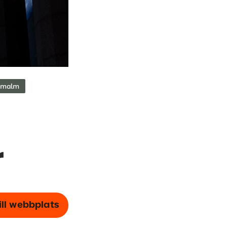
rmalm
r
ill webbplats