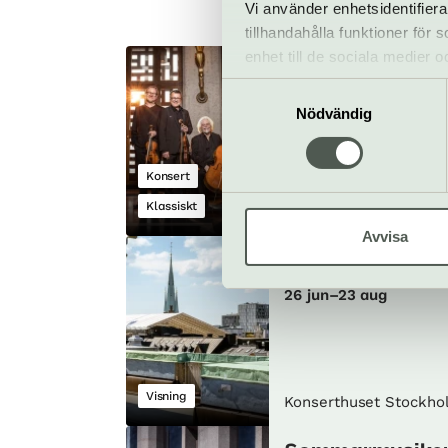
Vi använder enhetsidentifiera
tillhandahålla funktioner för
enhet till de sociala medier
Filharmoniker i
informationen med annan infor
Samtyckesval
närbild – Den s
Nödvändig
Beethoven
15 februari
Konsert
Klassiskt
Konserthuset Stockho
Avvisa
TAKVISNING
26 jun–23 aug
Visning
Konserthuset Stockho