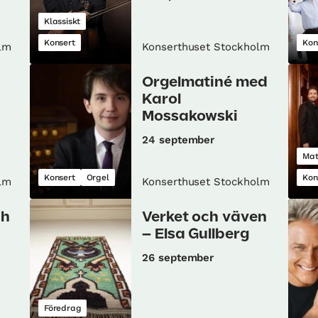
Klassiskt
Konsert
Kon
lm
Konserthuset Stockholm
Orgelmatiné med
Karol
Mossakowski
24 september
Ma
Konsert
Orgel
Kon
lm
Konserthuset Stockholm
ch
Verket och väven
– Elsa Gullberg
26 september
Föredrag