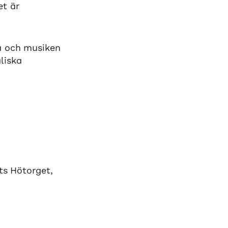
et är
na och musiken
liska
ats Hötorget,