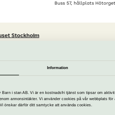
Buss 57, hållplats Hötorget
uset Stockholm
103 87 Stockholm
info@konserthuset.se
.se
08-50 66 77 88
Information
bplats
Barn i stan AB. Vi är en kostnadsfri tjänst som tipsar om aktivit
nom annonsintäkter. Vi använder cookies på vår webbplats för att
k. Vi önskar därför ditt samtycke att använda cookies.
som händer – Konserthuset Sto