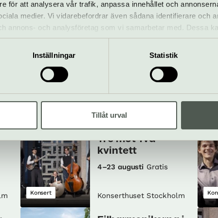
re för att analysera vår trafik, anpassa innehållet och annonsern
 sociala medier. Vi vidarebefordrar även sådana identifierare och 
 och annons- och analysföretag som vi samarbetar med. Dessa ka
SOMMARMUSIKER
mation som du har tillhandahållit eller som de har samlat in när
ene
– DUO INGALILL
Inställningar
Statistik
26 jun–21 aug
Konsert
Vis
lm
Konserthuset Stockholm
Tillåt urval
Sommarmusiker –
Tre mot Två
kvintett
4–23 augusti
Gratis
Konsert
Kon
lm
Konserthuset Stockholm