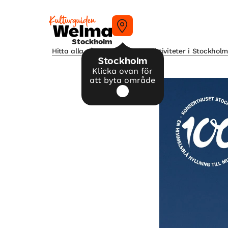
Stockholm
Hitta alla våra tips på kulturaktiviteter i Stockhol
Stockholm
Klicka ovan för
att byta område