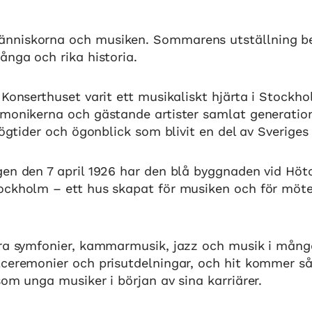
nniskorna och musiken. Sommarens utställning b
ånga och rika historia.
 Konserthuset varit ett musikaliskt hjärta i Stockh
rmonikerna och gästande artister samlat generation
 högtider och ögonblick som blivit en del av Sveriges
en den 7 april 1926 har den blå byggnaden vid Höto
ockholm – ett hus skapat för musiken och för möt
ora symfonier, kammarmusik, jazz och musik i mång
lceremonier och prisutdelningar, och hit kommer så
som unga musiker i början av sina karriärer.