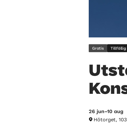
Gratis
Tillfälli
Utst
Kons
26 jun–10 aug
Hötorget, 10