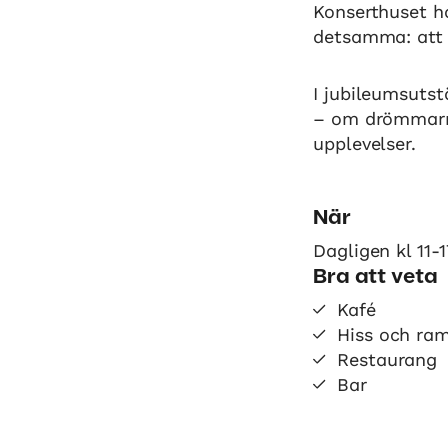
Konserthuset h
detsamma: att l
I jubileumsuts
– om drömmarna
upplevelser.
När
Dagligen kl 11-1
Bra att veta
Kafé
Hiss och ra
Restaurang
Bar