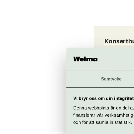
Konserth
Hötorget, 
konserthuset
Samtycke
Till web
Vi bryr oss om din integritet
Denna webbplats är en del av 
finansierar vår verksamhet ge
och för att samla in statisti
Allt 