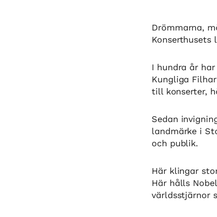
Drömmarna, mä
Konserthusets l
I hundra år har
Kungliga Filha
till konserter,
Sedan invigning
landmärke i St
och publik.
Här klingar st
Här hålls Nobe
världsstjärnor 