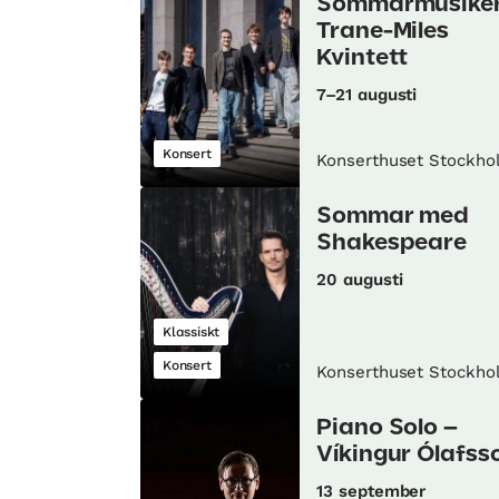
Sommarmusiker
Trane-Miles
Kvintett
7–21 augusti
Konsert
Konserthuset Stockho
Sommar med
Shakespeare
20 augusti
Klassiskt
Konsert
Konserthuset Stockho
Piano Solo –
Víkingur Ólafss
13 september