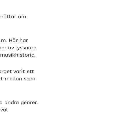
erättar om
olm. Här har
er av lyssnare
 musikhistoria.
rget varit ett
et mellan scen
a andra genrer.
väl