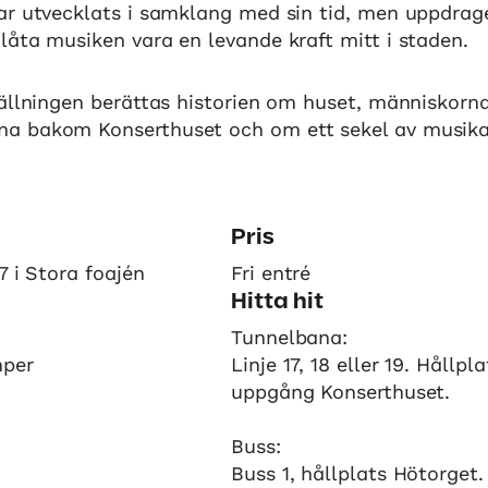
ar utvecklats i samklang med sin tid, men uppdrag
åta musiken vara en levande kraft mitt i staden.
tällningen berättas historien om huset, människor
 bakom Konserthuset och om ett sekel av musika
Pris
7 i Stora foajén
Fri entré
Hitta hit
Tunnelbana:
mper
Linje 17, 18 eller 19. Hållpl
uppgång Konserthuset.
Buss:
Buss 1, hållplats Hötorget.