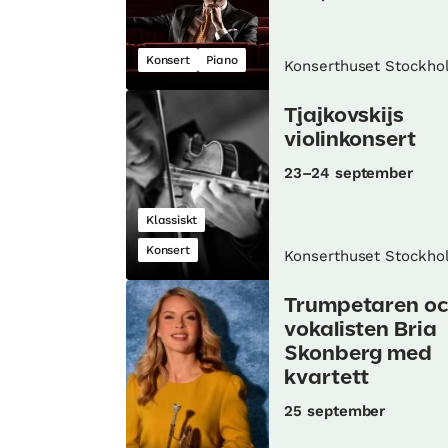
Konsert
Piano
Konserthuset Stockho
Tjajkovskijs
violinkonsert
23–24 september
Klassiskt
Konsert
Konserthuset Stockho
Trumpetaren o
vokalisten Bria
Skonberg med
kvartett
25 september