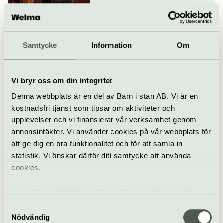
Matevenemang
Konsert
Konserthuset Stockholm
Samtycke
Information
Om
Calidore String Quartet
10 oktober
Vi bryr oss om din integritet
Denna webbplats är en del av Barn i stan AB. Vi är en
kostnadsfri tjänst som tipsar om aktiviteter och
Klassiskt
Konsert
Konserthuset Stockholm
upplevelser och vi finansierar vår verksamhet genom
annonsintäkter. Vi använder cookies på vår webbplats för
Orfeus skattkammare –
att ge dig en bra funktionalitet och för att samla in
Stylus Phantasticus
statistik. Vi önskar därför ditt samtycke att använda
11 oktober
cookies.
Vi använder enhetsidentifierare för att analysera vår
Klassiskt
Konsert
Konserthuset Stockholm
trafik, anpassa innehållet och annonserna till användarna
Samtyckesval
samt tillhandahålla funktioner för sociala medier. Vi
Nödvändig