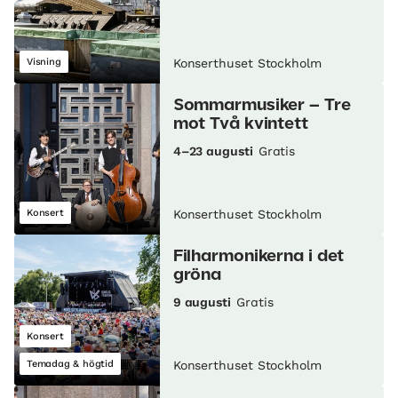
Visning
Konserthuset Stockholm
Sommarmusiker – Tre
mot Två kvintett
4–23 augusti
Gratis
Konsert
Konserthuset Stockholm
Filharmonikerna i det
gröna
9 augusti
Gratis
Konsert
Temadag & högtid
Konserthuset Stockholm