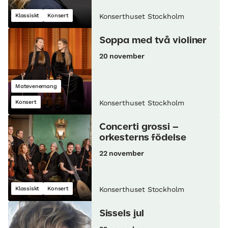
Klassiskt
Konsert
Konserthuset Stockholm
Soppa med två violiner
20 november
Matevenemang
Konsert
Konserthuset Stockholm
Concerti grossi –
orkesterns födelse
22 november
Klassiskt
Konsert
Konserthuset Stockholm
Sissels jul