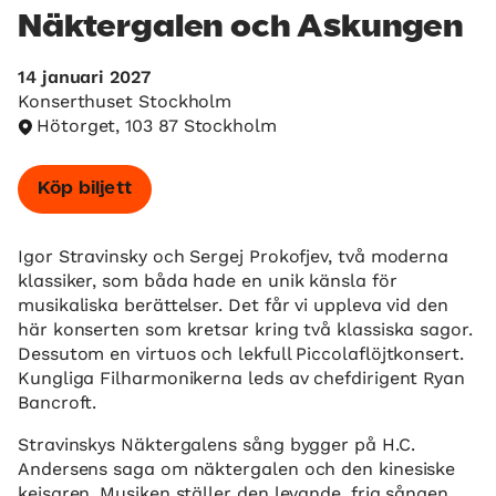
Näktergalen och Askungen
14 januari 2027
Konserthuset Stockholm
Hötorget, 103 87 Stockholm
Köp biljett
Igor Stravinsky och Sergej Prokofjev, två moderna
klassiker, som båda hade en unik känsla för
musikaliska berättelser. Det får vi uppleva vid den
här konserten som kretsar kring två klassiska sagor.
Dessutom en virtuos och lekfull Piccolaflöjtkonsert.
Kungliga Filharmonikerna leds av chefdirigent Ryan
Bancroft.
Stravinskys Näktergalens sång bygger på H.C.
Andersens saga om näktergalen och den kinesiske
kejsaren. Musiken ställer den levande, fria sången