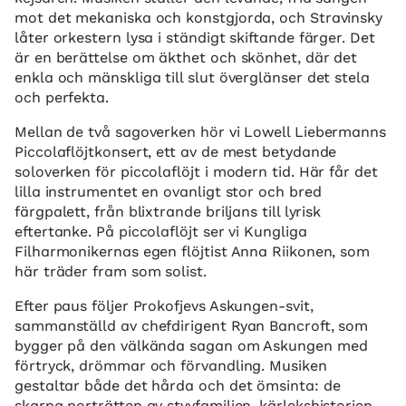
mot det mekaniska och konstgjorda, och Stravinsky
låter orkestern lysa i ständigt skiftande färger. Det
är en berättelse om äkthet och skönhet, där det
enkla och mänskliga till slut överglänser det stela
och perfekta.
Mellan de två sagoverken hör vi Lowell Liebermanns
Piccolaflöjtkonsert, ett av de mest betydande
soloverken för piccolaflöjt i modern tid. Här får det
lilla instrumentet en ovanligt stor och bred
färgpalett, från blixtrande briljans till lyrisk
eftertanke. På piccolaflöjt ser vi Kungliga
Filharmonikernas egen flöjtist Anna Riikonen, som
här träder fram som solist.
Efter paus följer Prokofjevs Askungen-svit,
sammanställd av chefdirigent Ryan Bancroft, som
bygger på den välkända sagan om Askungen med
förtryck, drömmar och förvandling. Musiken
gestaltar både det hårda och det ömsinta: de
skarpa porträtten av styvfamiljen, kärlekshistorien