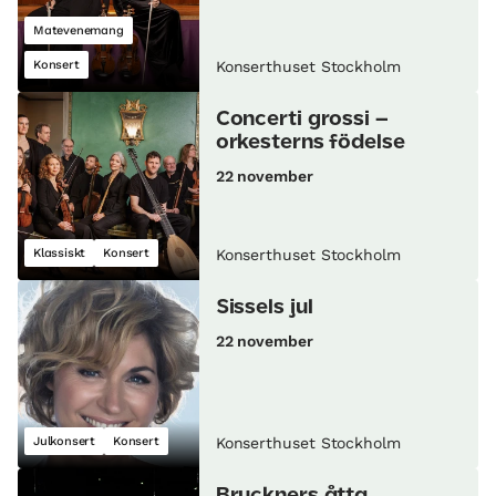
Matevenemang
Konsert
Konserthuset Stockholm
Concerti grossi –
orkesterns födelse
22 november
Klassiskt
Konsert
Konserthuset Stockholm
Sissels jul
22 november
Julkonsert
Konsert
Konserthuset Stockholm
Bruckners åtta