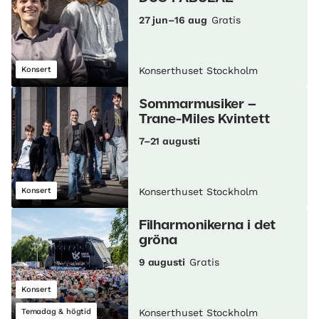
27 jun–16 aug
Gratis
Konsert
Konserthuset Stockholm
Sommarmusiker –
Trane-Miles Kvintett
7–21 augusti
Konsert
Konserthuset Stockholm
Filharmonikerna i det
gröna
9 augusti
Gratis
Konsert
Temadag & högtid
Konserthuset Stockholm