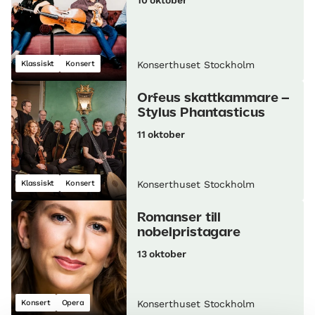
Klassiskt
Konsert
Konserthuset Stockholm
Orfeus skattkammare –
Stylus Phantasticus
11 oktober
Klassiskt
Konsert
Konserthuset Stockholm
Romanser till
nobelpristagare
13 oktober
Konsert
Opera
Konserthuset Stockholm