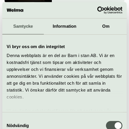
Mahler och Byström
14–15 oktober
Samtycke
Information
Om
Konsert
Opera
Konserthuset Stockholm
Vi bryr oss om din integritet
Denna webbplats är en del av Barn i stan AB. Vi är en
Eric Ericsons
kostnadsfri tjänst som tipsar om aktiviteter och
Kammarkör och
upplevelser och vi finansierar vår verksamhet genom
Tranströmer
annonsintäkter. Vi använder cookies på vår webbplats för
17 oktober
att ge dig en bra funktionalitet och för att samla in
statistik. Vi önskar därför ditt samtycke att använda
Konsert
Konserthuset Stockholm
cookies.
Beatrice Rana spelar
Vi använder enhetsidentifierare för att analysera vår
Brahms
trafik, anpassa innehållet och annonserna till användarna
Samtyckesval
22–24 oktober
samt tillhandahålla funktioner för sociala medier. Vi
Nödvändig