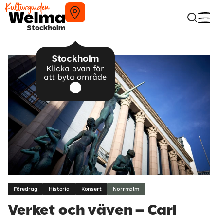
Stockholm
Stockholm
Klicka ovan för
att byta område
Föredrag
Historia
Konsert
Norrmalm
Verket och väven – Carl