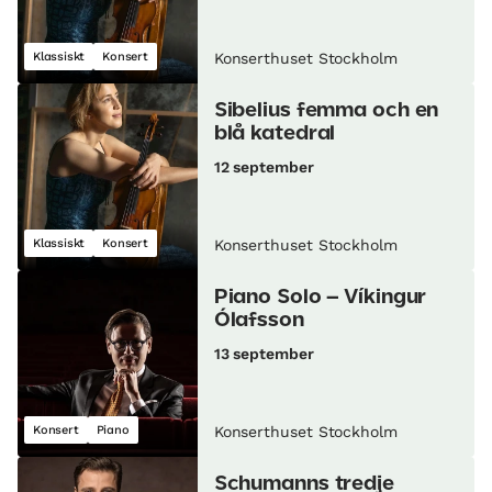
Klassiskt
Konsert
Konserthuset Stockholm
Sibelius femma och en
blå katedral
12 september
Klassiskt
Konsert
Konserthuset Stockholm
Piano Solo – Víkingur
Ólafsson
13 september
Konsert
Piano
Konserthuset Stockholm
Schumanns tredje