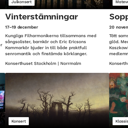
Julkonsert
Matev
Vinterstämningar
Sopp
17–19 december
20 nove
Kungliga Filharmonikerna tillsammans med
Tätt sam
sångsolister, barnkör och Eric Ericsons
glöd. Me
er
Kammarkör bjuder in till både praktfull
Kaszkowi
senromantik och finstämda körklanger.
medlemma
Konserthuset Stockholm | Norrmalm
Konserth
Konsert
Klassi