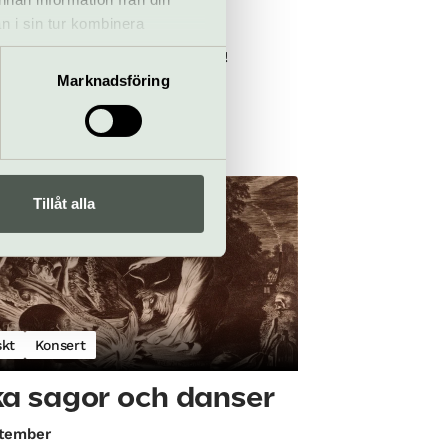
n i sin tur kombinera
tober
 du har använt deras tjänster.
gt, kroppsligt, vilt och rytmiskt!
Marknadsföring
 Hus | Norrmalm
Tillåt alla
skt
Konsert
a sagor och danser
ptember