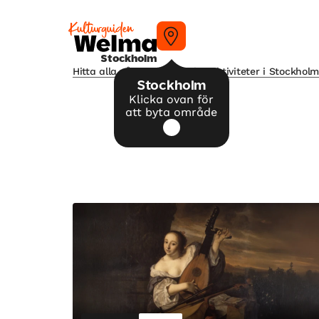
Stockholm
Hitta alla våra tips på kulturaktiviteter i Stockhol
Stockholm
Klicka ovan för
att byta område