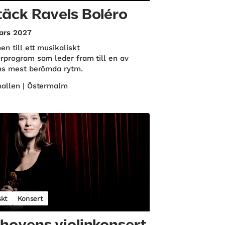
äck Ravels Boléro
ars 2027
n till ett musikaliskt
rprogram som leder fram till en av
ns mest berömda rytm.
allen | Östermalm
skt
Konsert