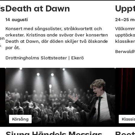
fs
Death at Dawn
Uppt
14 augusti
24–25 m
Konsert med sångsolister, stråkkvartett och
Välkomme
orkester. Kristinas ande svävar över konserten
upptäcka
gen
Death at Dawn, där döden skiljer två älskande
klassike
,
par åt.
Berwaldh
Drottningholms Slottsteater | Ekerö
Körsång
Klassi