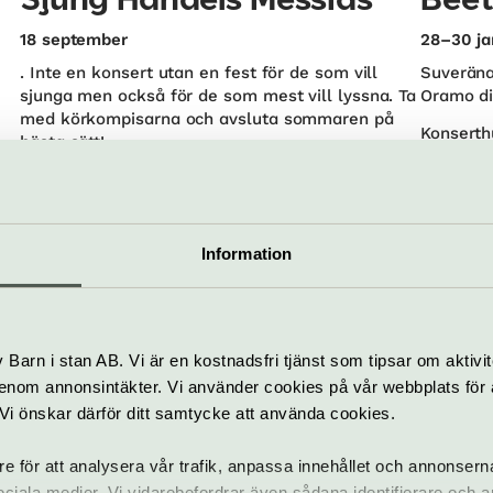
Sjung Händels Messias
Beet
18 september
28–30 ja
. Inte en konsert utan en fest för de som vill
Suveräna
sjunga men också för de som mest vill lyssna. Ta
Oramo di
med körkompisarna och avsluta sommaren på
Konserth
bästa sätt!
Kulturhuset Stadsteatern | Norrmalm
Information
Barn i stan AB. Vi är en kostnadsfri tjänst som tipsar om aktivit
nom annonsintäkter. Vi använder cookies på vår webbplats för att
Konsert
Klassi
k. Vi önskar därför ditt samtycke att använda cookies.
Vivaldiana – virtuoserna
Elin
re för att analysera vår trafik, anpassa innehållet och annonsern
i vivaldis orkester
Ghos
 sociala medier. Vi vidarebefordrar även sådana identifierare och 