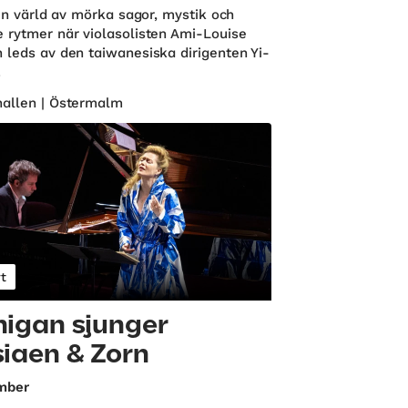
 en värld av mörka sagor, mystik och
 rytmer när violasolisten Ami-Louise
 leds av den taiwanesiska dirigenten Yi-
.
allen | Östermalm
t
igan sjunger
iaen & Zorn
mber