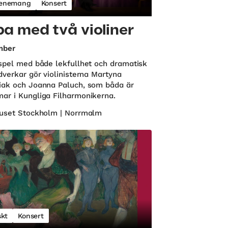
enemang
Konsert
a med två violiner
mber
spel med både lekfullhet och dramatisk
dverkar gör violinisterna Martyna
ak och Joanna Paluch, som båda är
r i Kungliga Filharmonikerna.
uset Stockholm | Norrmalm
skt
Konsert