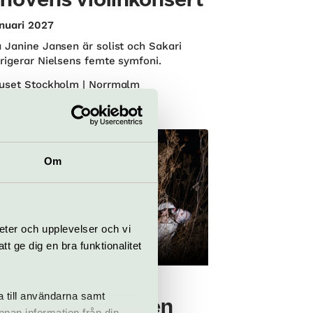
hovens violinkonsert
nuari 2027
 Janine Jansen är solist och Sakari
rigerar Nielsens femte symfoni.
uset Stockholm | Norrmalm
Om
eter och upplevelser och vi
 ge dig en bra funktionalitet
skt
Dans
a Pirinen (FIN) –
a till användarna samt
ts of Rosegarden
annan information från din