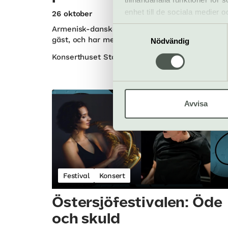
enhet till de sociala medier
26 oktober
informationen med annan infor
Armenisk-danska pianisten Marianna Shirinyan
Samtyckesval
gäst, och har med sig musikaliska rariteter.
Nödvändig
Konserthuset Stockholm | Norrmalm
Avvisa
Festival
Konsert
Östersjöfestivalen: Öde
och skuld