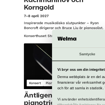
Rachmaninov och
Korngold
7–8 april 2027
Inspirerade musikaliska slutpunkter – Ryan
Bancroft dirigerar och Bruce Liu är pianosolist.
Konserthuset Stockholm | Norrmalm
Samtycke
Vi bryr oss om din integritet
Denna webbplats är en del av 
finansierar vår verksamhet ge
Konsert
Piano
och för att samla in statisti
Äntligen måndag med
Vi använder enhetsidentifiera
pianotrio
tillhandahålla funktioner för