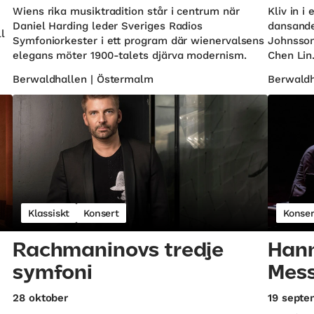
Wiens rika musiktradition står i centrum när
Kliv in i
Daniel Harding leder Sveriges Radios
dansande
ll
Symfoniorkester i ett program där wienervalsens
Johnsson
elegans möter 1900-talets djärva modernism.
Chen Lin
Berwaldhallen | Östermalm
Berwaldh
Klassiskt
Konsert
Konser
Rachmaninovs tredje
Hann
symfoni
Mess
28 oktober
19 septe