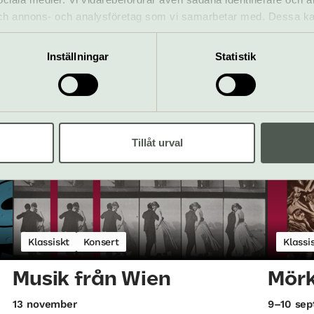
 och annons- och analysföretag som vi samarbetar med. Dessa ka
10 augusti
30–31 ok
mation som du har tillhandahållit eller som de har samlat in när
 är
I årets upplaga av Confidencen Young Artist
Storskali
Program stiftar vi bekantskap med de unga
Inställningar
Statistik
Dansens
kvinnliga virtuoserna som spelade i Vivaldis
orkester.
Confidencen | Solna
Tillåt urval
Klassiskt
Konsert
Klassi
Musik från Wien
Mörk
13 november
9–10 se