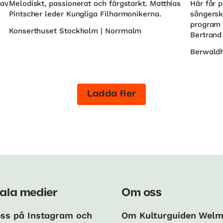
 av
Melodiskt, passionerat och färgstarkt. Matthias
Här får 
Pintscher leder Kungliga Filharmonikerna.
sångersk
program 
Konserthuset Stockholm | Norrmalm
Bertrand
Berwaldh
Ladda fler
ala medier
Om oss
oss på Instagram och
Om Kulturguiden Wel