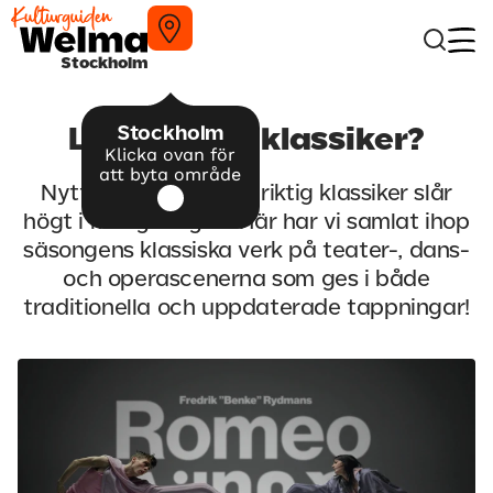
Stockholm
Stockholm
Läge för en klassiker?
Klicka ovan för
att byta område
Nytt i all ära men en riktig klassiker slår
högt i många lägen. Här har vi samlat ihop
säsongens klassiska verk på teater-, dans-
och operascenerna som ges i både
traditionella och uppdaterade tappningar!