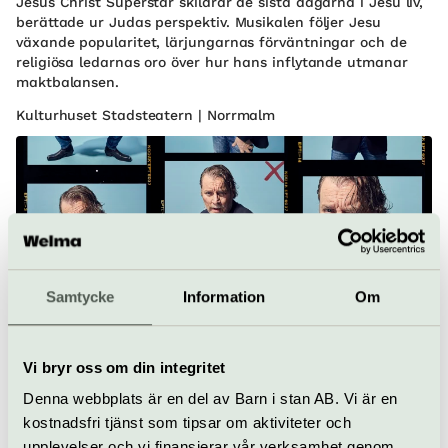
Jesus Christ Superstar skildrar de sista dagarna i Jesu liv,
berättade ur Judas perspektiv. Musikalen följer Jesu
växande popularitet, lärjungarnas förväntningar och de
religiösa ledarnas oro över hur hans inflytande utmanar
maktbalansen.
Kulturhuset Stadsteatern | Norrmalm
Samtycke
Information
Om
Teater
Politik & samhälle
Vi bryr oss om din integritet
Tartuffe
Denna webbplats är en del av Barn i stan AB. Vi är en
28 aug–4 okt
kostnadsfri tjänst som tipsar om aktiviteter och
En skoningslös komisk analys av hur auktoritet
upplevelser och vi finansierar vår verksamhet genom