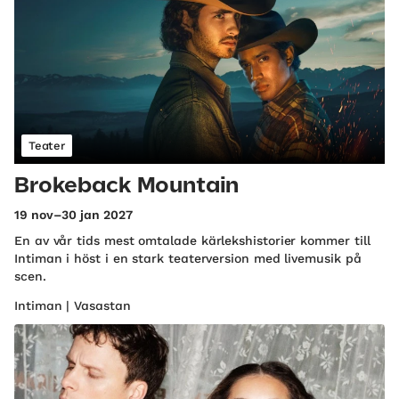
Teater
Brokeback Mountain
19 nov–30 jan 2027
En av vår tids mest omtalade kärlekshistorier kommer till
Intiman i höst i en stark teaterversion med livemusik på
scen.
Intiman | Vasastan