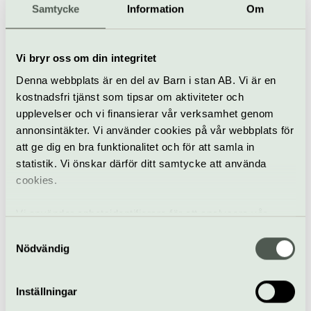
Samtycke
Information
Om
Vi bryr oss om din integritet
Denna webbplats är en del av Barn i stan AB. Vi är en
kostnadsfri tjänst som tipsar om aktiviteter och
upplevelser och vi finansierar vår verksamhet genom
annonsintäkter. Vi använder cookies på vår webbplats för
Stand up
att ge dig en bra funktionalitet och för att samla in
MÅRTEN CVETKOVIC 2
statistik. Vi önskar därför ditt samtycke att använda
cookies.
26 sep–30 okt
Mårten Anderssons "OSVENSK?", en stand up comedy show
Vi använder enhetsidentifierare för att analysera vår
om familjeliv i förorten, kulturkrockar och att slå hål på
trafik, anpassa innehållet och annonserna till användarna
sina fördomar.
Samtyckesval
samt tillhandahålla funktioner för sociala medier. Vi
Nödvändig
Cirkus | Djurgården
vidarebefordrar även sådana identifierare och annan
information från din enhet till de sociala medier och
Inställningar
annons- och analysföretag som vi samarbetar med.