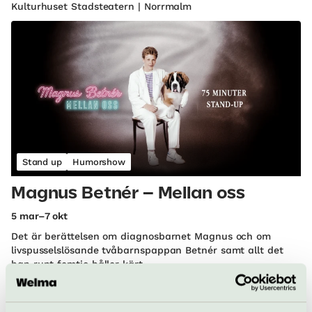
Kulturhuset Stadsteatern | Norrmalm
Stand up
Humorshow
Magnus Betnér – Mellan oss
5 mar–7 okt
Det är berättelsen om diagnosbarnet Magnus och om
livspusselslösande tvåbarnspappan Betnér samt allt det
han runt femtio håller kärt.
Rival | Södermalm