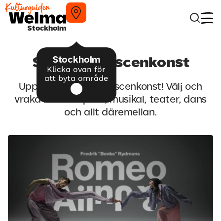
Stockholm
Stockholm
Säsongens scenkonst
Klicka ovan för
att byta område
Upptäck säsongens scenkonst! Välj och
vraka mellan opera, musikal, teater, dans
och allt däremellan.