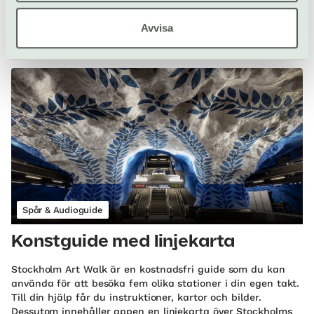
Njut av fåglars skönhet och skönsång i naturreservatet
Avvisa
Ulriksdal med appen Kungliga promenader.
Ulriksdals slott | Solna
Spår & Audioguide
Konstguide med linjekarta
Stockholm Art Walk är en kostnadsfri guide som du kan
använda för att besöka fem olika stationer i din egen takt.
Till din hjälp får du instruktioner, kartor och bilder.
Dessutom innehåller appen en linjekarta över Stockholms