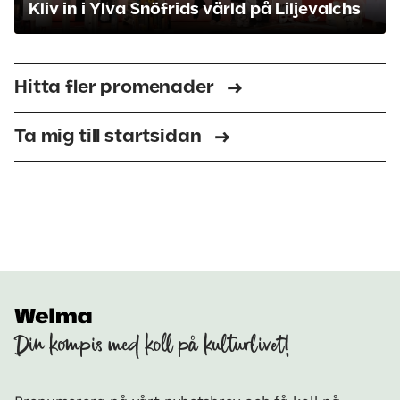
Kliv in i Ylva Snöfrids värld på Liljevalchs
Hitta fler promenader
Ta mig till startsidan
Din kompis med koll på kulturlivet!