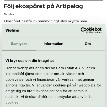
Följ ekospåret på Artipelag
Gratis
Ekospåret består av sammanlagt elva skyltar som
informerar om några av de ekosystemtjänster som finns
utmed våra promenadstråk.
Artipelag | Värmdö
Samtycke
Information
Om
Vi bryr oss om din integritet
Denna webbplats är en del av Barn i stan AB. Vi är en
kostnadsfri tjänst som tipsar om aktiviteter och
upplevelser och vi finansierar vår verksamhet genom
annonsintäkter. Vi använder cookies på vår webbplats för
att ge dig en bra funktionalitet och för att samla in
Basutställning
statistik. Vi önskar därför ditt samtycke att använda
Skulptur i natur – utställning i det
cookies.