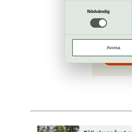
informationen med annan infor
Samtyckesval
Nödvändig
Artipelag
Artipelagst
artipelag.se
Avvisa
Till web