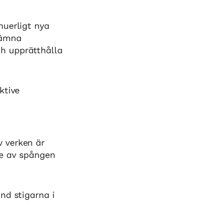
nuerligt nya
jämna
h upprätthålla
ktive
 verken är
nde av spången
nd stigarna i