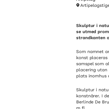
Artipelagstig
Skulptur i nat
se utmed prom
strandkanten o
Som namnet ant
konst placeras 
samspel som all
placering utan
plats inomhus 
Skulptur i natu
konstnärer. I 
Berlinde De Bru
m fl.