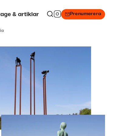
Prenumerera
age & artiklar
ia