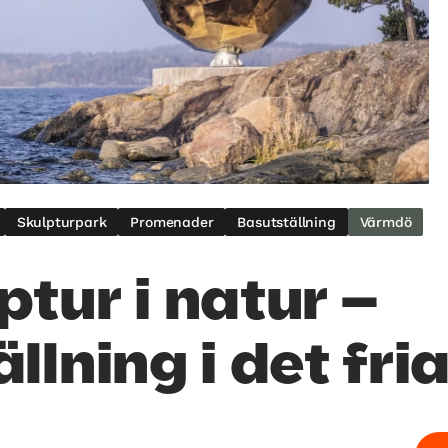
Skulpturpark
Promenader
Basutställning
Värmdö
ptur i natur –
llning i det fri