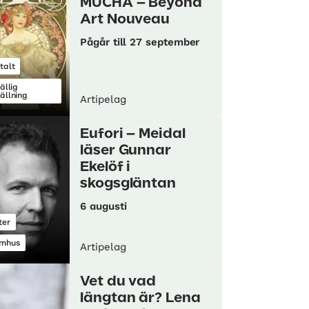
MUCHA – Beyond
Art Nouveau
Pågår till 27 september
talt
fällig
tällning
Artipelag
Eufori – Meidal
läser Gunnar
Ekelöf i
skogsgläntan
6 augusti
ter
mhus
Artipelag
Vet du vad
längtan är? Lena