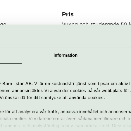
Pris
dag
Vuxna och studerande 50 kr
innehavare gratis, unga (0-1
Hitta hit
Direktbuss: Avgångar från
Information
mper
13, se hemsida för mer inf
Lokaltrafik: Dagliga turer
Artipelags hållplats heter 
Bil: Väg 222 mot Gustavsbe
Barn i stan AB. Vi är en kostnadsfri tjänst som tipsar om aktivit
skyltning mot Hålludden/Ar
nom annonsintäkter. Vi använder cookies på vår webbplats för att
Båt: (endast sommartid):
k. Vi önskar därför ditt samtycke att använda cookies.
Kanalbolaget trafik från N
För gäster med egen båt ha
re för att analysera vår trafik, anpassa innehållet och annonsern
avgiftsfri gästhamn.
 sociala medier. Vi vidarebefordrar även sådana identifierare och 
 och annons- och analysföretag som vi samarbetar med. Dessa ka