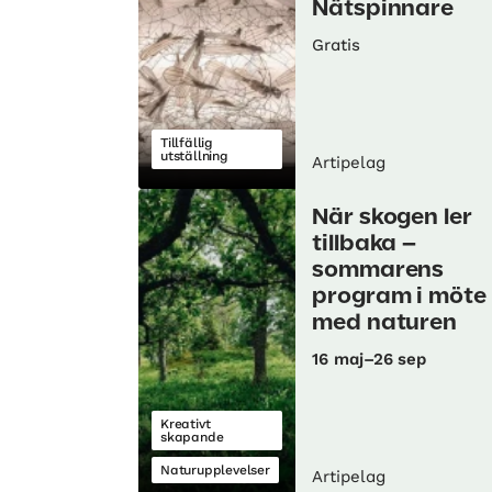
Nätspinnare
Gratis
Tillfällig
utställning
Artipelag
När skogen ler
tillbaka –
sommarens
program i möte
med naturen
16 maj–26 sep
Kreativt
skapande
Naturupplevelser
Artipelag