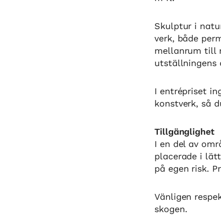
Skulptur i natu
verk, både per
mellanrum till
utställningens
I entrépriset i
konstverk, så d
Tillgänglighet
I en del av om
placerade i lät
på egen risk. 
Vänligen respek
skogen.