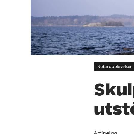
Naturupplevelser
Skul
utstä
Artipelag