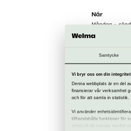
När
Måndag – sön
Bra att veta
Kafé
Samtycke
Hiss och ra
Restaurang
Bar
Vi bryr oss om din integritet
Denna webbplats är en del av 
finansierar vår verksamhet ge
och för att samla in statisti
Vi använder enhetsidentifiera
tillhandahålla funktioner för
enhet till de sociala medier