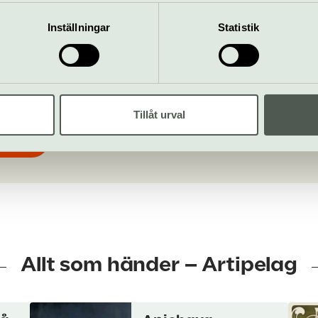
mation som du har tillhandahållit eller som de har samlat in när
Inställningar
Statistik
igen 1, Värmdö
info@artipelag.se
08-570 130 00
Tillåt urval
bplats
Allt som händer – Artipelag