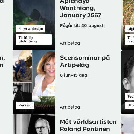
på
Apichaya
Wanthiang,
January 2567
Pågår till 30 augusti
Form & design
Digi
Tillfällig
Till
utställning
uts
Artipelag
n,
Scensommar på
in
Artipelag
6 jun–15 aug
Tea
Konsert
Uto
Artipelag
Möt världsartisten
Roland Pöntinen