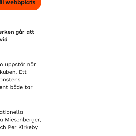
ill webbplats
erken går att
vid
m uppstår när
 kuben. Ett
konstens
ent både tar
ationella
a Miesenberger,
och Per Kirkeby