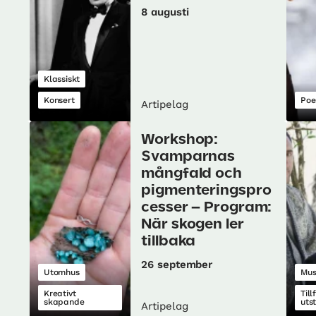
8 augusti
Klassiskt
Konsert
Poe
Artipelag
Workshop:
Svamparnas
mångfald och
pigmenteringspro
cesser – Program:
När skogen ler
tillbaka
26 september
Utomhus
Mu
Kreativt
Till
skapande
uts
Artipelag