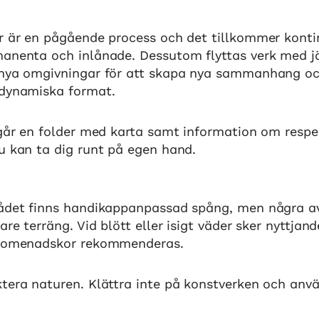
r är en pågående process och det tillkommer konti
manenta och inlånade. Dessutom flyttas verk med 
 nya omgivningar för att skapa nya sammanhang oc
 dynamiska format.
ngår en folder med karta samt information om respe
u kan ta dig runt på egen hand.
rådet finns handikappanpassad spång, men några av
tare terräng. Vid blött eller isigt väder sker nyttja
Promenadskor rekommenderas.
tera naturen. Klättra inte på konstverken och anvä