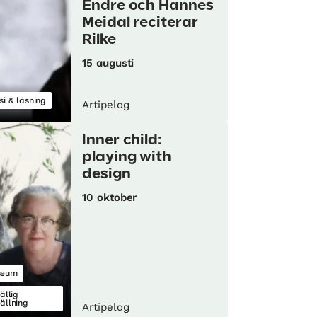
Endre och Hannes
Meidal reciterar
Rilke
15 augusti
si & läsning
Artipelag
Inner child:
playing with
design
10 oktober
seum
fällig
tällning
Artipelag