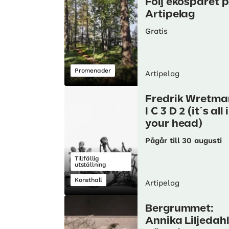
Följ ekospåret 
Artipelag
Gratis
Promenader
Artipelag
Fredrik Wretma
I C 3 D 2 (it´s all 
your head)
Pågår till 30 augusti
Tillfällig
utställning
Konsthall
Artipelag
Bergrummet:
Annika Liljedahl