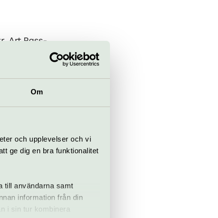
, Art.Pass-
7 år) gratis.
 Kungsbron
Om
o
 med SL.
”Hålludden”.
rg och följ
eter och upplevelser och vi
tipelag.
 ge dig en bra funktionalitet
 Strömma
ybrokajen.
r vi en
a till användarna samt
annan information från din
n i sin tur kombinera