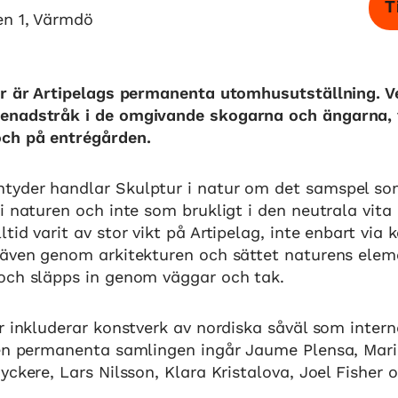
T
en 1, Värmdö
ur är Artipelags permanenta utomhusutställning. V
enadstråk i de omgivande skogarna och ängarna, 
ch på entrégården.
yder handlar Skulptur i natur om det samspel so
i naturen och inte som brukligt i den neutrala vita
tid varit av stor vikt på Artipelag, inte enbart via 
 även genom arkitekturen och sättet naturens elem
och släpps in genom väggar och tak.
r inkluderar konstverk av nordiska såväl som intern
den permanenta samlingen ingår Jaume Plensa, Mari
yckere, Lars Nilsson, Klara Kristalova, Joel Fisher 