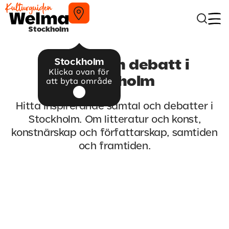
Stockholm
Stockholm
Samtal och debatt i
Klicka ovan för
Stockholm
att byta område
Hitta inspirerande samtal och debatter i
Stockholm. Om litteratur och konst,
konstnärskap och författarskap, samtiden
och framtiden.