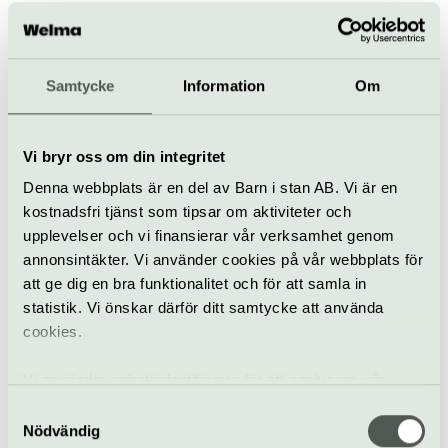
Samtycke
Information
Om
Vi bryr oss om din integritet
Denna webbplats är en del av Barn i stan AB. Vi är en
Samtal
Kreativt skapande
kostnadsfri tjänst som tipsar om aktiviteter och
upplevelser och vi finansierar vår verksamhet genom
Handgjord högtid
annonsintäkter. Vi använder cookies på vår webbplats för
att ge dig en bra funktionalitet och för att samla in
14 oktober
statistik. Vi önskar därför ditt samtycke att använda
Inspireras att skapa vackra dekorationer till årets olika
cookies.
högtider tillsammans med Kerstin Neumüller.
Nordiska museet | Djurgården
Vi använder enhetsidentifierare för att analysera vår
trafik, anpassa innehållet och annonserna till användarna
Samtyckesval
samt tillhandahålla funktioner för sociala medier. Vi
Nödvändig