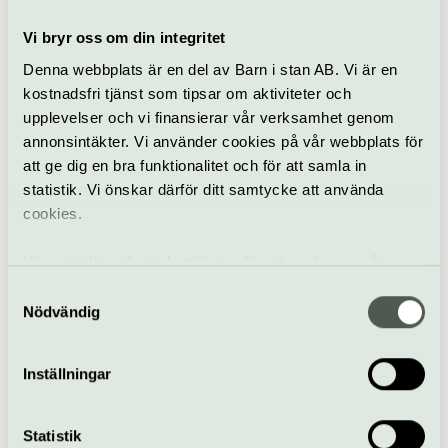
Vi bryr oss om din integritet
Aktuella litteraturpärlor
Denna webbplats är en del av Barn i stan AB. Vi är en
kostnadsfri tjänst som tipsar om aktiviteter och
upplevelser och vi finansierar vår verksamhet genom
annonsintäkter. Vi använder cookies på vår webbplats för
att ge dig en bra funktionalitet och för att samla in
statistik. Vi önskar därför ditt samtycke att använda
cookies.
Vi använder enhetsidentifierare för att analysera vår
trafik, anpassa innehållet och annonserna till användarna
Spår & Audioguide
Samtyckesval
‹
›
samt tillhandahålla funktioner för sociala medier. Vi
Nödvändig
Promenera på Tranströmers
G
vidarebefordrar även sådana identifierare och annan
information från din enhet till de sociala medier och
Södermalm
l
Inställningar
annons- och analysföretag som vi samarbetar med.
Gratis
Hj
Dessa kan i sin tur kombinera informationen med annan
ka
Vill du veta mer om Tomas Tranströmer och hans
information som du har tillhandahållit eller som de har
Statistik
be
författarskap? Ladda ner vår app och vandra i