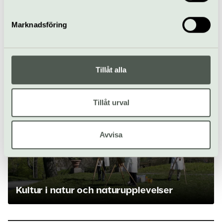
samlat in när du har använt deras tjänster.
si
Tranströmers fotspår på Södermalm.
In
Stockholms stadsbibliotek | Södermalm
Marknadsföring
Du kanske också gillar..-
Tillåt alla
Tillåt urval
Avvisa
‹
›
Kultur i natur och naturupplevelser