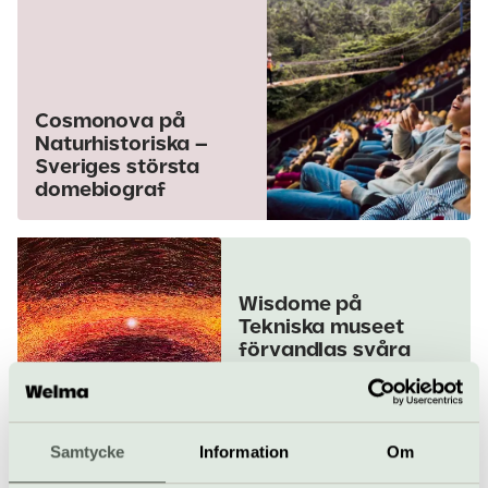
Cosmonova på
Naturhistoriska –
Sveriges största
domebiograf
Wisdome på
Tekniska museet
förvandlas svåra
utmaningar och
komplexa samman­
hang till hisnande
upplevelser.
Samtycke
Information
Om