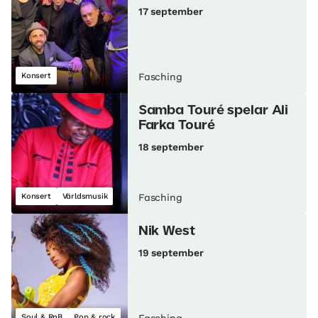
17 september
Konsert
Fasching
Samba Touré spelar Ali
Farka Touré
18 september
Konsert
Världsmusik
Fasching
Nik West
19 september
Soul & RnB
Pop & rock