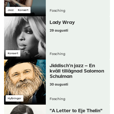
Jazz
Konsert
Fasching
Lady Wray
29 augusti
Konsert
Fasching
Jiddisch’n jazz – En
kväll tillägnad Salomon
Schulman
30 augusti
Hyllningar
Fasching
"A Letter to Eje Thelin"