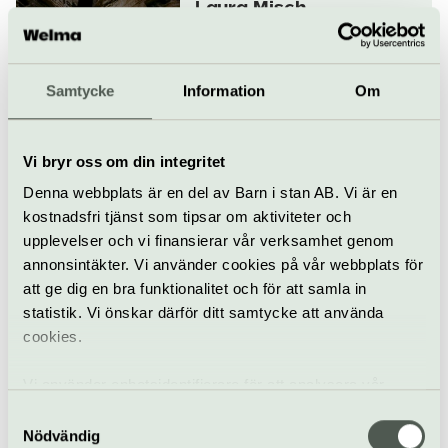
Laura Misch
27 september
Samtycke
Information
Om
Jazz
Konsert
Fasching
Vi bryr oss om din integritet
Mondag
Denna webbplats är en del av Barn i stan AB. Vi är en
29 september
kostnadsfri tjänst som tipsar om aktiviteter och
upplevelser och vi finansierar vår verksamhet genom
annonsintäkter. Vi använder cookies på vår webbplats för
att ge dig en bra funktionalitet och för att samla in
Konsert
Fasching
statistik. Vi önskar därför ditt samtycke att använda
cookies.
Bobo Stenson Trio
30 september
Vi använder enhetsidentifierare för att analysera vår
trafik, anpassa innehållet och annonserna till användarna
Samtyckesval
samt tillhandahålla funktioner för sociala medier. Vi
Nödvändig