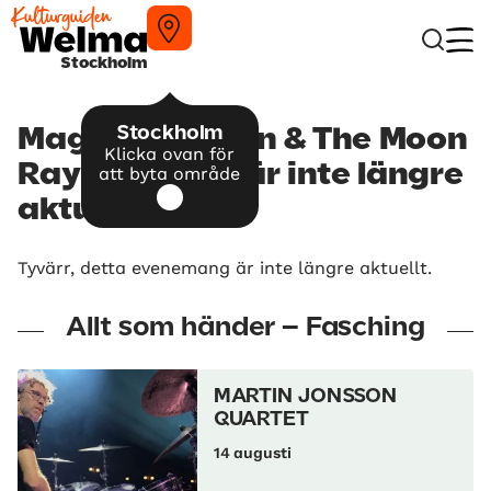
Stockholm
Stockholm
Magnus Carlson & The Moon
Klicka ovan för
Ray Quintet – är inte längre
att byta område
aktuellt
Tyvärr, detta evenemang är inte längre aktuellt.
Allt som händer – Fasching
MARTIN JONSSON
QUARTET
14 augusti