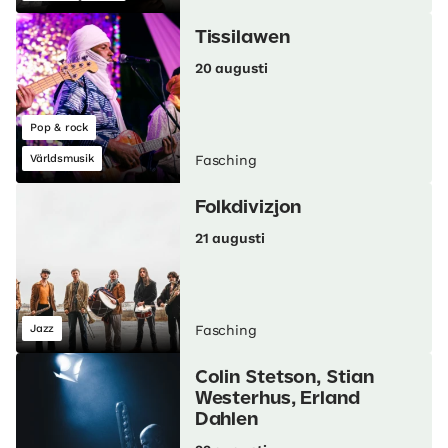
Tissilawen
20 augusti
Pop & rock
Världsmusik
Fasching
Folkdivizjon
21 augusti
Jazz
Fasching
Colin Stetson, Stian
Westerhus, Erland
Dahlen