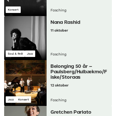
Konsert
Fasching
Nana Rashid
11 oktober
Soul & RnB
Jazz
Fasching
Belonging 50 år –
Paulsberg/Hulbækmo/F
iske/Storaas
12 oktober
Jazz
Konsert
Fasching
Gretchen Parlato