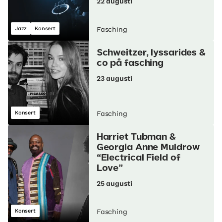
22 augusti
Jazz
Konsert
Fasching
Schweitzer, lyssarides &
co på fasching
23 augusti
Konsert
Fasching
Harriet Tubman &
Georgia Anne Muldrow
“Electrical Field of
Love”
25 augusti
Konsert
Fasching