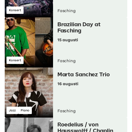
Konsert
Fasching
Brazilian Day at
Fasching
15 augusti
Konsert
Fasching
Marta Sanchez Trio
16 augusti
Jazz
Piano
Fasching
Roedelius / von
Hausswolff / Chaplin