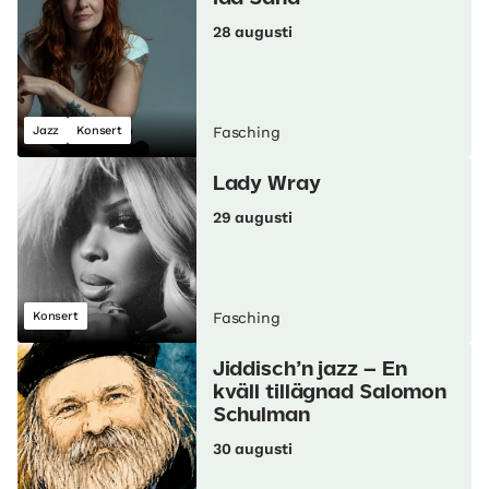
28 augusti
Jazz
Konsert
Fasching
Lady Wray
29 augusti
Konsert
Fasching
Jiddisch’n jazz – En
kväll tillägnad Salomon
Schulman
30 augusti