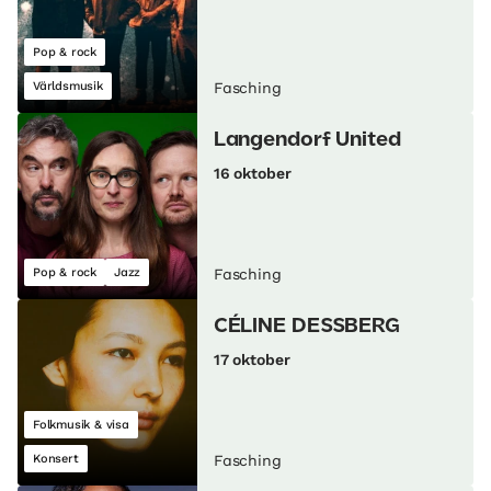
Pop & rock
Världsmusik
Fasching
Langendorf United
16 oktober
Pop & rock
Jazz
Fasching
CÉLINE DESSBERG
17 oktober
Folkmusik & visa
Konsert
Fasching