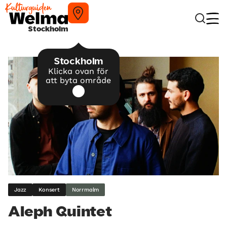
Stockholm
Stockholm
Klicka ovan för
att byta område
Jazz
Konsert
Norrmalm
Aleph Quintet