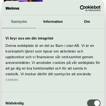
Konsert
Fasching
Samba Touré spelar Ali
Farka Touré
Samtycke
Information
Om
18 september
Vi bryr oss om din integritet
Konsert
Världsmusik
Fasching
Denna webbplats är en del av Barn i stan AB. Vi är en
kostnadsfri tjänst som tipsar om aktiviteter och
Nik West
upplevelser och vi finansierar vår verksamhet genom
annonsintäkter. Vi använder cookies på vår webbplats för
19 september
att ge dig en bra funktionalitet och för att samla in
statistik. Vi önskar därför ditt samtycke att använda
cookies.
Soul & RnB
Pop & rock
Fasching
Vi använder enhetsidentifierare för att analysera vår
Lina Nyberg & Rafael
trafik, anpassa innehållet och annonserna till användarna
Samtyckesval
Macedo – Ultramarina
samt tillhandahålla funktioner för sociala medier. Vi
Nödvändig