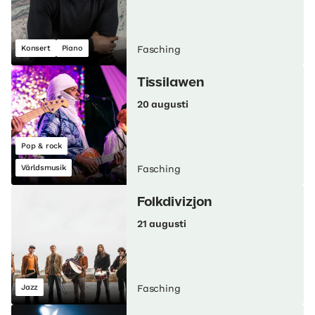
Konsert
Piano
Fasching
Tissilawen
20 augusti
Pop & rock
Världsmusik
Fasching
Folkdivizjon
21 augusti
Jazz
Fasching