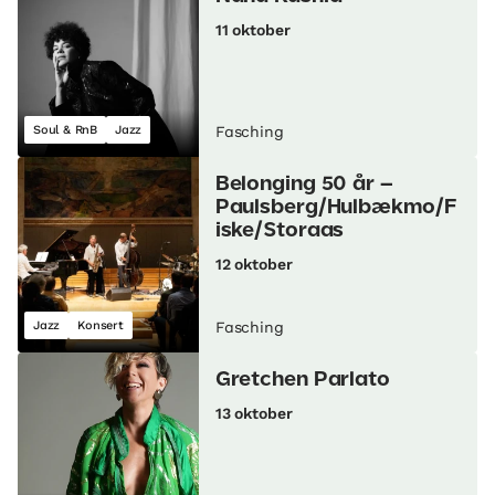
11 oktober
Soul & RnB
Jazz
Fasching
Belonging 50 år –
Paulsberg/Hulbækmo/F
iske/Storaas
12 oktober
Jazz
Konsert
Fasching
Gretchen Parlato
13 oktober