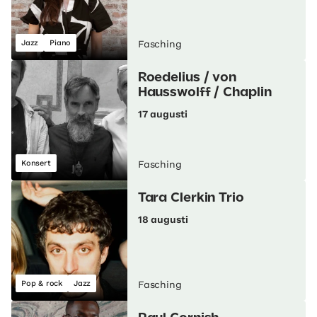
Jazz
Piano
Fasching
Roedelius / von
Hausswolff / Chaplin
17 augusti
Konsert
Fasching
Tara Clerkin Trio
18 augusti
Pop & rock
Jazz
Fasching