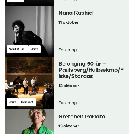
Nana Rashid
11 oktober
Soul & RnB
Jazz
Fasching
Belonging 50 år –
Paulsberg/Hulbækmo/F
iske/Storaas
12 oktober
Jazz
Konsert
Fasching
Gretchen Parlato
13 oktober