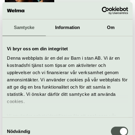
Konsert
Fasching
Samtycke
Information
Om
El Ciclón del Son
17 september
Vi bryr oss om din integritet
Denna webbplats är en del av Barn i stan AB. Vi är en
kostnadsfri tjänst som tipsar om aktiviteter och
upplevelser och vi finansierar vår verksamhet genom
Konsert
Fasching
annonsintäkter. Vi använder cookies på vår webbplats för
att ge dig en bra funktionalitet och för att samla in
Samba Touré spelar Ali
Farka Touré
statistik. Vi önskar därför ditt samtycke att använda
cookies.
18 september
Vi använder enhetsidentifierare för att analysera vår
trafik, anpassa innehållet och annonserna till användarna
Konsert
Världsmusik
Fasching
Samtyckesval
samt tillhandahålla funktioner för sociala medier. Vi
Nödvändig