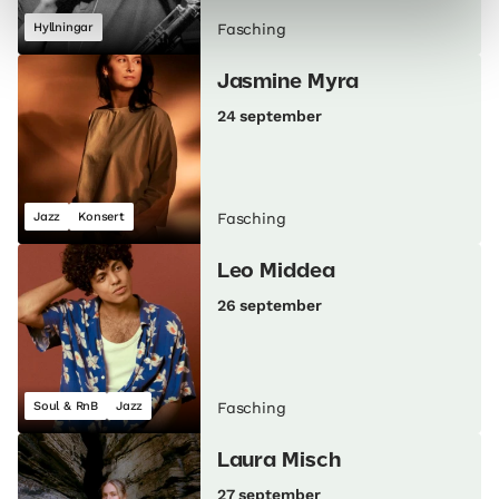
Hyllningar
Fasching
Jasmine Myra
24 september
Jazz
Konsert
Fasching
Leo Middea
26 september
Soul & RnB
Jazz
Fasching
Laura Misch
27 september