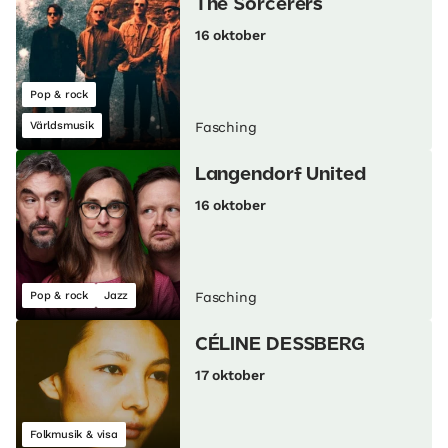
The Sorcerers
16 oktober
Pop & rock
Världsmusik
Fasching
Langendorf United
16 oktober
Pop & rock
Jazz
Fasching
CÉLINE DESSBERG
17 oktober
Folkmusik & visa