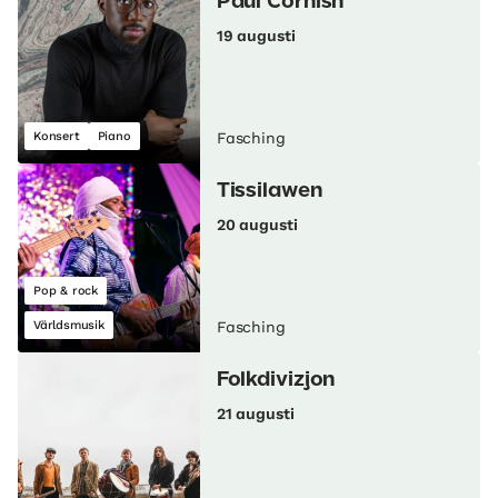
Paul Cornish
19 augusti
Konsert
Piano
Fasching
Tissilawen
20 augusti
Pop & rock
Världsmusik
Fasching
Folkdivizjon
21 augusti