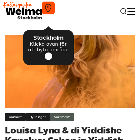
Stockholm
Stockholm
Klicka ovan för
att byta område
Konsert
Hyllningar
Norrmalm
Louisa Lyna & di Yiddishe