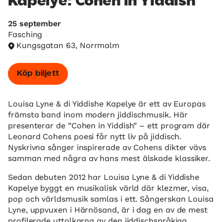
Kapelye: Cohen in Yiddish
25 september
Fasching
Kungsgatan 63, Norrmalm
Köp biljett
Louisa Lyne & di Yiddishe Kapelye är ett av Europas
främsta band inom modern jiddischmusik. Här
presenterar de ”Cohen in Yiddish” – ett program där
Leonard Cohens poesi får nytt liv på jiddisch.
Nyskrivna sånger inspirerade av Cohens dikter vävs
samman med några av hans mest älskade klassiker.
Sedan debuten 2012 har Louisa Lyne & di Yiddishe
Kapelye byggt en musikalisk värld där klezmer, visa,
pop och världsmusik samlas i ett. Sångerskan Louisa
Lyne, uppvuxen i Härnösand, är i dag en av de mest
profilerade uttolkarna av den jiddischspråkiga