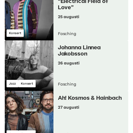
“Electrical Field of
Love”
25 augusti
Konsert
Fasching
Johanna Linnea
Jakobsson
26 augusti
Jazz
Konsert
Fasching
Ah! Kosmos & Hainbach
27 augusti