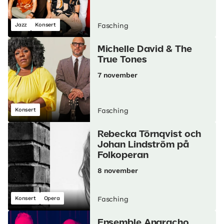
Jazz
Konsert
Fasching
Michelle David & The
True Tones
7 november
Konsert
Fasching
Rebecka Törnqvist och
Johan Lindström på
Folkoperan
8 november
Konsert
Opera
Fasching
Ensemble Anaracho