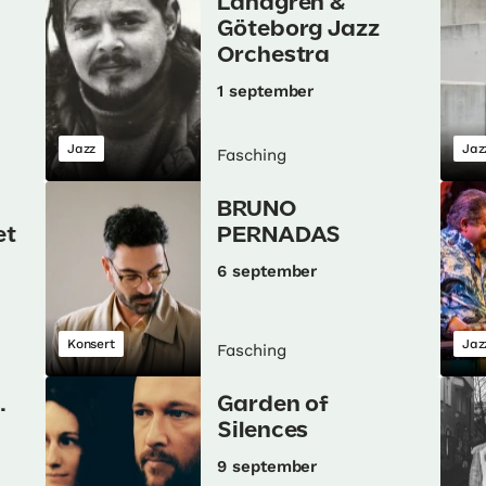
Landgren &
Göteborg Jazz
Orchestra
1 september
Jazz
Jaz
Fasching
BRUNO
et
PERNADAS
6 september
Konsert
Jaz
Fasching
.
Garden of
Silences
9 september