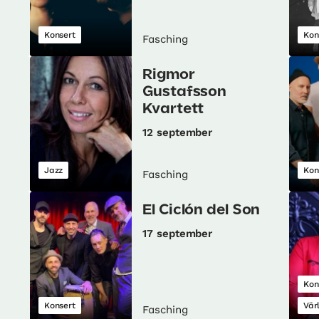
Konsert
Kon
Fasching
Rigmor
Gustafsson
Kvartett
12 september
Jazz
Kon
Fasching
El Ciclón del Son
17 september
Kon
Konsert
Vär
Fasching