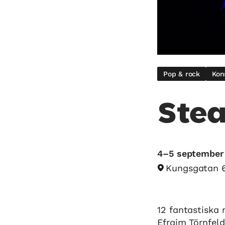
Pop & rock
Kon
Stea
4–5 september
Kungsgatan 
12 fantastiska 
Efraim Törnfeld