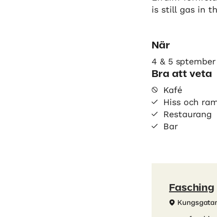
is still gas in t
När
4 & 5 sptember
Bra att veta
Kafé
Hiss och ra
Restaurang
Bar
Fasching
Kungsgata