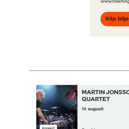
www.fasching
Köp bilje
MARTIN JONSS
QUARTET
14 augusti
Konsert