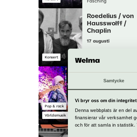
Fasching
Roedelius / von
Hausswolff /
Chaplin
17 augusti
Konsert
Fasching
Tissilawen
Samtycke
20 augusti
Vi bryr oss om din integritet
Pop & rock
Denna webbplats är en del av 
Världsmusik
Fasching
finansierar vår verksamhet ge
och för att samla in statisti
Schweitzer,