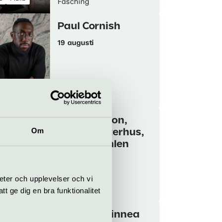
Fasching
Paul Cornish
19 augusti
sert
Piano
Fasching
Colin Stetson,
Om
Stian Westerhus,
Erland Dahlen
22 augusti
eter och upplevelser och vi
z
Konsert
Fasching
 ge dig en bra funktionalitet
Johanna Linnea