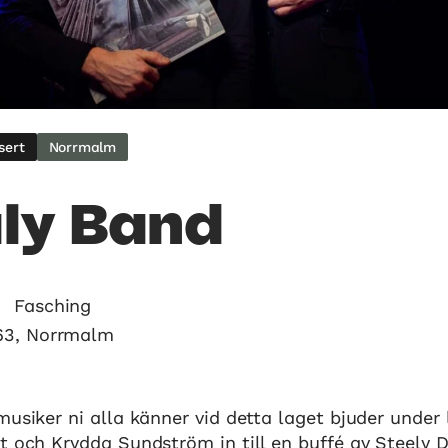
sert
Norrmalm
ly Band
Fasching
63, Norrmalm
musiker ni alla känner vid detta laget bjuder under
t och Krydda Sundström in till en buffé av Steely D