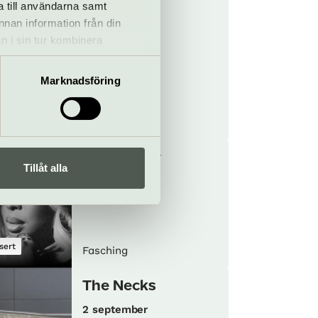
a till användarna samt
Jakobsson
annan information från din
26 augusti
n i sin tur kombinera
 du har använt deras tjänster.
Marknadsföring
z
Konsert
Fasching
Lady Wray
Tillåt alla
29 augusti
sert
Fasching
The Necks
2 september