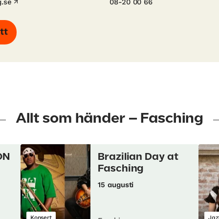
.se
08-20 00 66
tt
Allt som händer – Fasching
ON
Brazilian Day at
Fasching
15 augusti
Konsert
Jaz