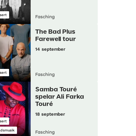
sert
Fasching
The Bad Plus
Farewell tour
14 september
sert
Fasching
Samba Touré
spelar Ali Farka
Touré
18 september
sert
ldsmusik
Fasching