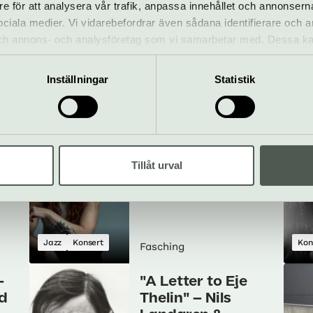
re för att analysera vår trafik, anpassa innehållet och annonsern
 på
Georgia Anne
 sociala medier. Vi vidarebefordrar även sådana identifierare och 
Muldrow
 och annons- och analysföretag som vi samarbetar med. Dessa ka
“Electrical Field of
mation som du har tillhandahållit eller som de har samlat in när
Love”
Inställningar
Statistik
25 augusti
Konsert
Jaz
Fasching
Ida Sand
Tillåt urval
28 augusti
Jazz
Konsert
Kon
Fasching
–
"A Letter to Eje
ad
Thelin" – Nils