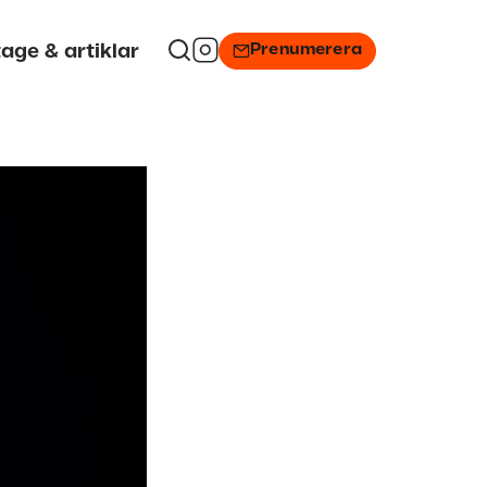
Prenumerera
age & artiklar