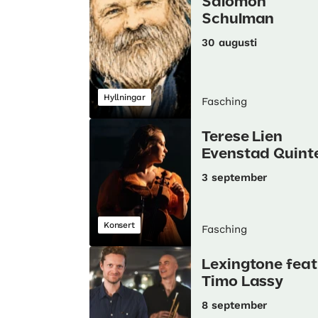
Salomon
Schulman
30 augusti
Hyllningar
Fasching
Terese Lien
Evenstad Quint
3 september
Konsert
Fasching
Lexingtone feat
Timo Lassy
8 september