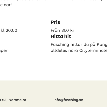
he car!
Pris
 kl 20:00
Från 350 kr
Hitta hit
Fasching hittar du på Kun
mper
alldeles nära Cityterminal
n 63, Norrmalm
info@fasching.se