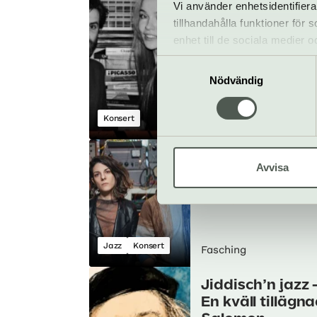
Vi använder enhetsidentifiera
lyssarides & co
tillhandahålla funktioner för
fasching
enhet till de sociala medier
23 augusti
informationen med annan infor
Samtyckesval
Nödvändig
Konsert
Fasching
Ah! Kosmos &
Avvisa
Hainbach
27 augusti
Jazz
Konsert
Fasching
Jiddisch’n jazz 
En kväll tillägn