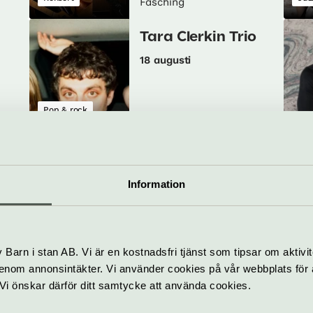
Fasching
Tara Clerkin Trio
18 augusti
Pop & rock
Jazz
Kon
Fasching
Folkdivizjon
Information
21 augusti
Barn i stan AB. Vi är en kostnadsfri tjänst som tipsar om aktivit
Jazz
Jaz
Fasching
nom annonsintäkter. Vi använder cookies på vår webbplats för att
k. Vi önskar därför ditt samtycke att använda cookies.
Harriet Tubman &