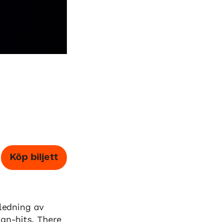
Köp biljett
 ledning av
an-hits. There