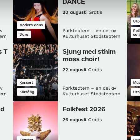
DANCE
20 augusti
Gratis
Uto
Modern dans
av
Parkteatern – en del av
Poli
Dans
sam
ern
Kulturhuset Stadsteatern
s T
Sjung med sthlm
mass choir!
22 augusti
Gratis
Konsert
Mus
av
Parkteatern – en del av
Körsång
Uto
ern
Kulturhuset Stadsteatern
ed
Folkfest 2026
26 augusti
Gratis