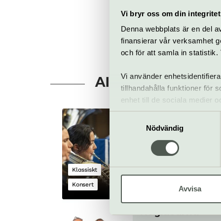
Vi bryr oss om din integritet
Denna webbplats är en del av 
finansierar vår verksamhet ge
och för att samla in statisti
Vi använder enhetsidentifiera
Allt som händer –
tillhandahålla funktioner för
enhet till de sociala medier
informationen med annan infor
Samtyckesval
Livgardets
Nödvändig
dragonmusikkå
14–28 augusti
Gratis
Klassiskt
Parkteatern – en del 
Konsert
Kulturhuset Stadsteat
Avvisa
Högläsarna