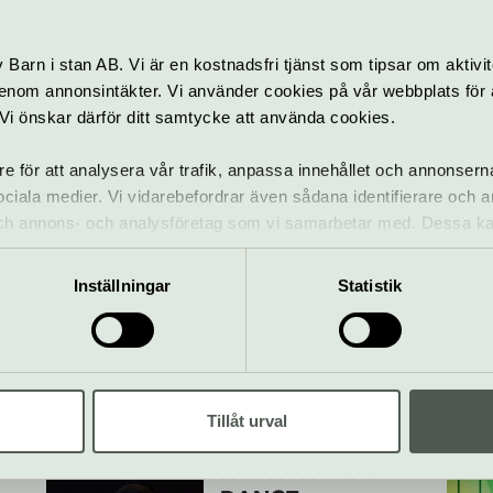
Barn i stan AB. Vi är en kostnadsfri tjänst som tipsar om aktivit
nom annonsintäkter. Vi använder cookies på vår webbplats för att
k. Vi önskar därför ditt samtycke att använda cookies.
re för att analysera vår trafik, anpassa innehållet och annonsern
 Parkteatern – en del av Kultur
 sociala medier. Vi vidarebefordrar även sådana identifierare och 
 och annons- och analysföretag som vi samarbetar med. Dessa ka
mation som du har tillhandahållit eller som de har samlat in när
Nana benz du
Inställningar
Statistik
r
togo med Selam
15 augusti
Gratis
Konsert
av
Parkteatern – en del av
Utomhus
Jaz
ern
Kulturhuset Stadsteatern
Tillåt urval
K-POP RANDOM