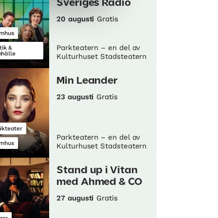
Sveriges Radio
20 augusti
Gratis
mhus
Parkteatern – en del av
tik &
hälle
Kulturhuset Stadsteatern
Min Leander
23 augusti
Gratis
ikteater
Parkteatern – en del av
mhus
Kulturhuset Stadsteatern
Stand up i Vitan
med Ahmed & CO
27 augusti
Gratis