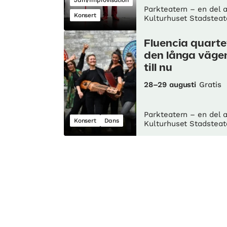
Jam/Improvisation
Parkteatern – en del 
Konsert
Kulturhuset Stadsteat
Fluencia quarte
den långa väge
till nu
28–29 augusti
Gratis
Parkteatern – en del 
Konsert
Dans
Kulturhuset Stadsteat