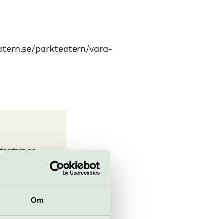
atern.se/parkteatern/vara-
teatern.se
Om