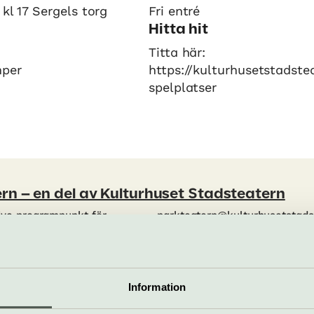
 kl 17 Sergels torg
Fri entré
Hitta hit
Titta här:
mper
https://kulturhusetstadste
spelplatser
rn – en del av Kulturhuset Stadsteatern
ive programpunkt för
parkteatern@kulturhusetstads
tadsteatern.se/parkteatern
Information
bplats