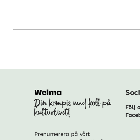
Soci
Din kompis med koll på
Följ 
kulturlivet!
Face
Prenumerera på vårt