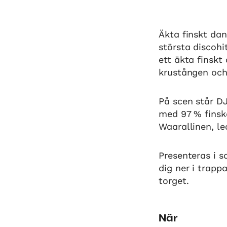
Äkta finskt da
största discohi
ett äkta finsk
krustången och
På scen står DJ
med 97 % finsk
Waarallinen, le
Presenteras i 
dig ner i trapp
torget.
När