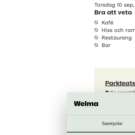
Torsdag 10 sep,
Bra att veta
Kafé
Hiss och ra
Restaurang
Bar
Parkteate
Se respekt
plats
kulturhusets
Samtycke
Till web