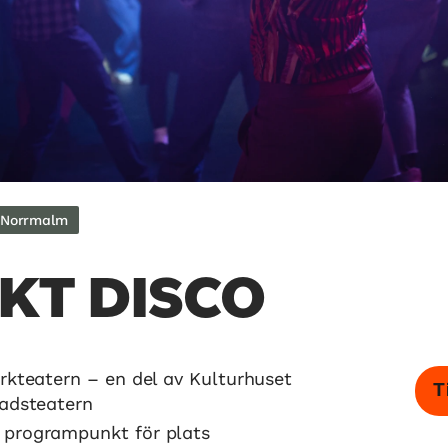
Norrmalm
KT DISCO
rkteatern – en del av Kulturhuset
T
adsteatern
e programpunkt för plats