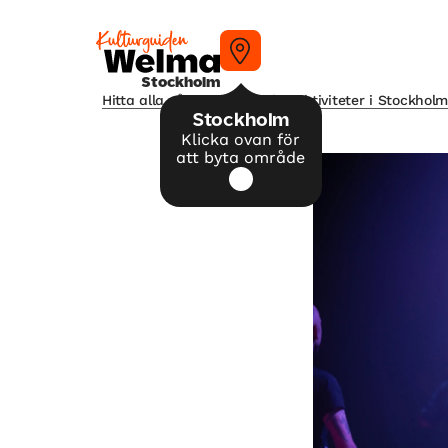
Stockholm
Hitta alla våra tips på kulturaktiviteter i Stockhol
Stockholm
Klicka ovan för
att byta område