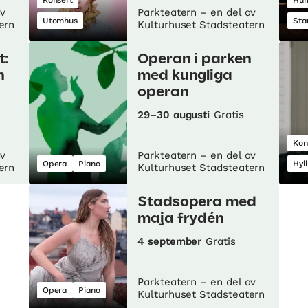
Konsert
Hu
av
Parkteatern – en del av
Utomhus
Sta
ern
Kulturhuset Stadsteatern
t:
Operan i parken
n
med kungliga
operan
29–30 augusti
Gratis
Kon
av
Parkteatern – en del av
Opera
Piano
Hyl
ern
Kulturhuset Stadsteatern
Stadsopera med
maja frydén
4 september
Gratis
Parkteatern – en del av
Opera
Piano
Kulturhuset Stadsteatern