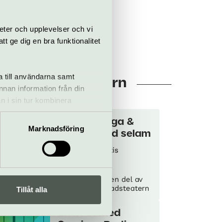
eter och upplevelser och vi
 ge dig en bra funktionalitet
a till användarna samt
huset Stadsteatern
annan information från din
n i sin tur kombinera
 du har använt deras tjänster.
Samuel yirga &
Marknadsföring
friends med selam
16 augusti
Gratis
Parkteatern – en del av
z
Konsert
Kulturhuset Stadsteatern
Tillåt alla
En kväll med