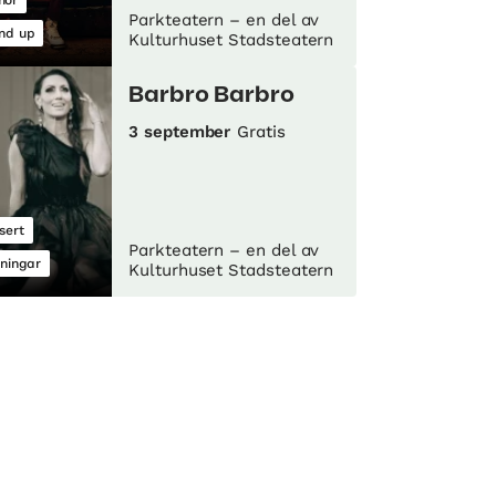
mor
Parkteatern – en del av
nd up
Kulturhuset Stadsteatern
Barbro Barbro
3 september
Gratis
sert
Parkteatern – en del av
lningar
Kulturhuset Stadsteatern