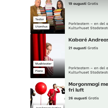
19 augusti
Gratis
Teater
Parkteatern – en del 
Utomhus
Kulturhuset Stadsteat
Kabaré Andrea
21 augusti
Gratis
Musikteater
Parkteatern – en del 
Piano
Kulturhuset Stadsteat
Morgonmagi m
fri luft
26 augusti
Gratis