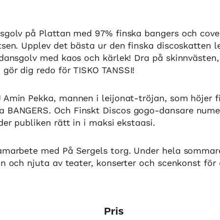
nsgolv på Plattan med 97% finska bangers och cove
tsen. Upplev det bästa ur den finska discoskatten 
t dansgolv med kaos och kärlek! Dra på skinnvästen
 gör dig redo för TISKO TANSSI!
 Amin Pekka, mannen i leijonat-tröjan, som höjer fii
a BANGERS. Och Finskt Discos gogo-dansare nume
der publiken rätt in i maksi ekstaasi.
samarbete med På Sergels torg. Under hela sommar
an och njuta av teater, konserter och scenkonst för 
Pris