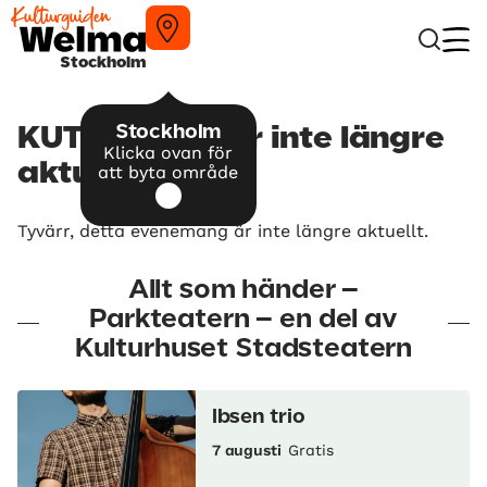
Stockholm
Stockholm
KUTT MUTT – är inte längre
Klicka ovan för
aktuellt
att byta område
Tyvärr, detta evenemang är inte längre aktuellt.
Allt som händer –
Parkteatern – en del av
Kulturhuset Stadsteatern
Ibsen trio
7 augusti
Gratis