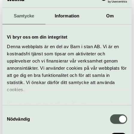
22 augusti
Gratis
Samtycke
Information
Om
Parkteatern – en del av
Konsert
Körsång
Kulturhuset Stadsteatern
Vi bryr oss om din integritet
Min Leander
Denna webbplats är en del av Barn i stan AB. Vi är en
23 augusti
Gratis
kostnadsfri tjänst som tipsar om aktiviteter och
upplevelser och vi finansierar vår verksamhet genom
annonsintäkter. Vi använder cookies på vår webbplats för
Parkteatern – en del av
att ge dig en bra funktionalitet och för att samla in
Musikteater
Utomhus
Kulturhuset Stadsteatern
statistik. Vi önskar därför ditt samtycke att använda
cookies.
Morgonmagi med fri
luft
Vi använder enhetsidentifierare för att analysera vår
26 augusti
Gratis
trafik, anpassa innehållet och annonserna till användarna
Samtyckesval
samt tillhandahålla funktioner för sociala medier. Vi
Jam/Improvisation
Nödvändig
Parkteatern – en del av
vidarebefordrar även sådana identifierare och annan
Konsert
Kulturhuset Stadsteatern
information från din enhet till de sociala medier och