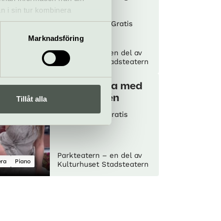
till nu
n i sin tur kombinera
 du har använt deras tjänster.
28–29 augusti
Gratis
Marknadsföring
Parkteatern – en del av
sert
Dans
Kulturhuset Stadsteatern
Stadsopera med
maja frydén
Tillåt alla
4 september
Gratis
Parkteatern – en del av
ra
Piano
Kulturhuset Stadsteatern