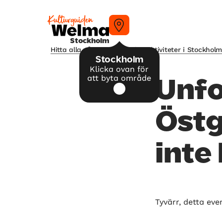
Stockholm
Hitta alla våra tips på kulturaktiviteter i Stockhol
Stockholm
Klicka ovan för
att byta område
Unf
Östg
inte
Tyvärr, detta eve