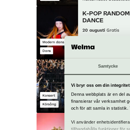
K-POP RANDOM
DANCE
20 augusti
Gratis
Modern dans
Parkteatern – en del 
Dans
Kulturhuset Stadsteat
Samtycke
Sjung med sthl
mass choir!
22 augusti
Gratis
Vi bryr oss om din integritet
Denna webbplats är en del av 
Konsert
Parkteatern – en del 
finansierar vår verksamhet ge
Körsång
Kulturhuset Stadsteat
och för att samla in statisti
Folkfest 2026
Vi använder enhetsidentifiera
tillhandahålla funktioner för