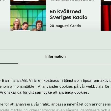
En kväll med
Sveriges Radio
20 augusti
Gratis
Utomhus
Mus
av
Parkteatern – en del av
Politik &
samhälle
Pia
ern
Kulturhuset Stadsteatern
Information
m
Min Leander
23 augusti
Gratis
Barn i stan AB. Vi är en kostnadsfri tjänst som tipsar om aktivit
Musikteater
Jam
av
Parkteatern – en del av
nom annonsintäkter. Vi använder cookies på vår webbplats för att
Utomhus
Kon
ern
Kulturhuset Stadsteatern
k. Vi önskar därför ditt samtycke att använda cookies.
Stand up i Vitan
re för att analysera vår trafik, anpassa innehållet och annonsern
med Ahmed & CO
 sociala medier. Vi vidarebefordrar även sådana identifierare och 