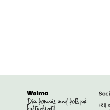
Soci
Din kompis med koll på
Följ 