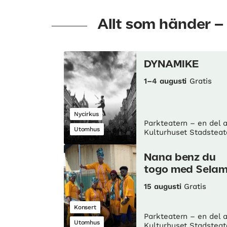
Allt som händer –
DYNAMIKE
1–4 augusti
Gratis
Nycirkus
Parkteatern – en del 
Utomhus
Kulturhuset Stadsteat
Nana benz du
togo med Sela
15 augusti
Gratis
Konsert
Parkteatern – en del 
Utomhus
Kulturhuset Stadsteat