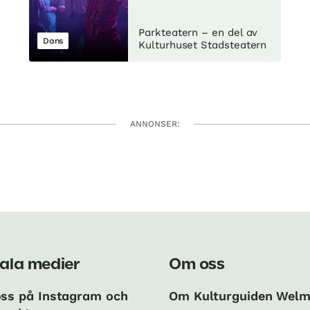
Parkteatern – en del av
Dans
Kulturhuset Stadsteatern
ANNONSER:
ala medier
Om oss
oss på Instagram och
Om Kulturguiden Wel