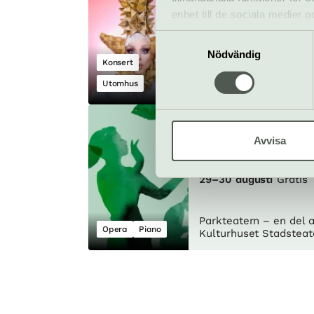
26 augusti
Gratis
enhet till de sociala medier
informationen med annan infor
Samtyckesval
Nödvändig
Konsert
Parkteatern – en del 
Utomhus
Kulturhuset Stadsteat
Operan i parke
med kungliga
Avvisa
operan
29–30 augusti
Gratis
Parkteatern – en del 
Opera
Piano
Kulturhuset Stadsteat