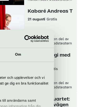
Kabaré Andreas T
21 augusti
Gratis
ikteater
Parkteatern – en del av
no
Kulturhuset Stadsteatern
Om
Morgonmagi med
fri luft
26 augusti
Gratis
eter och upplevelser och vi
/Improvisation
Parkteatern – en del av
 ge dig en bra funktionalitet
sert
Kulturhuset Stadsteatern
Fluencia quartet:
a till användarna samt
den långa vägen
annan information från din