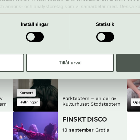
 och annons- och analysföretag som vi samarbetar med. Dessa ka
27 augusti
Gratis
mation som du har tillhandahållit eller som de har samlat in när
Inställningar
Statistik
Humor
av
Parkteatern – en del av
Stand up
Kon
ern
Kulturhuset Stadsteatern
n
Barbro Barbro
Tillåt urval
3 september
Gratis
Konsert
av
Parkteatern – en del av
Hyllningar
Ope
ern
Kulturhuset Stadsteatern
FINSKT DISCO
10 september
Gratis