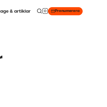
Prenumerera
age & artiklar
r