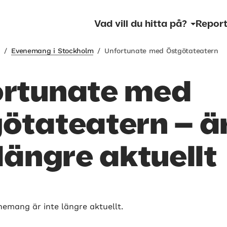
Vad vill du hitta på?
Report
m
/
Evenemang i Stockholm
/
Unfortunate med Östgötateatern
ortunate med
ötateatern – ä
 längre aktuellt
nemang är inte längre aktuellt.