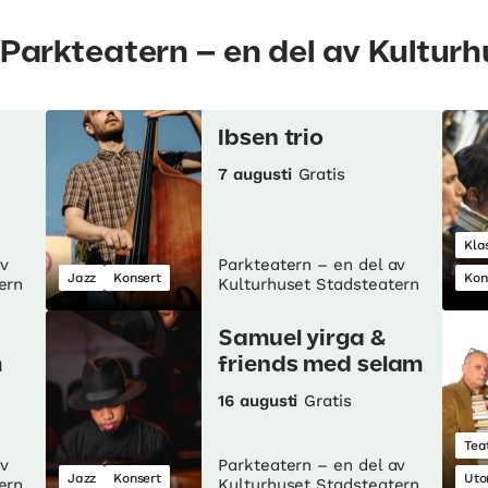
 Parkteatern – en del av Kultur
Ibsen trio
7 augusti
Gratis
Kla
av
Parkteatern – en del av
Jazz
Konsert
Kon
ern
Kulturhuset Stadsteatern
Samuel yirga &
m
friends med selam
16 augusti
Gratis
Tea
av
Parkteatern – en del av
Jazz
Konsert
Uto
ern
Kulturhuset Stadsteatern