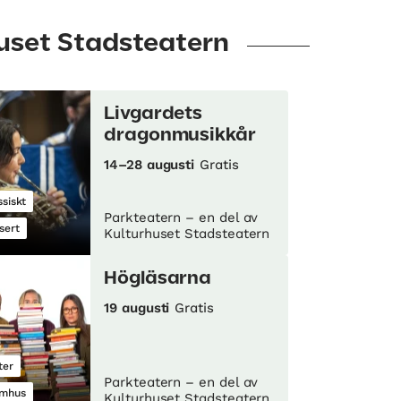
huset Stadsteatern
Livgardets
dragonmusikkår
14–28 augusti
Gratis
ssiskt
Parkteatern – en del av
sert
Kulturhuset Stadsteatern
Högläsarna
19 augusti
Gratis
ter
Parkteatern – en del av
mhus
Kulturhuset Stadsteatern