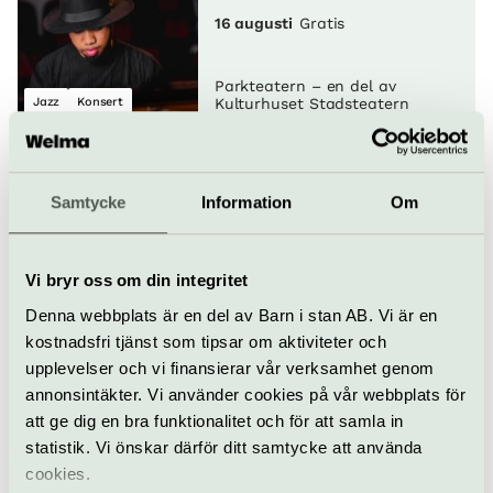
16 augusti
Gratis
Parkteatern – en del av
Jazz
Konsert
Kulturhuset Stadsteatern
Högläsarna
19 augusti
Gratis
Samtycke
Information
Om
Parkteatern – en del av
Vi bryr oss om din integritet
Teater
Utomhus
Kulturhuset Stadsteatern
Denna webbplats är en del av Barn i stan AB. Vi är en
kostnadsfri tjänst som tipsar om aktiviteter och
K-POP RANDOM DANCE
upplevelser och vi finansierar vår verksamhet genom
20 augusti
Gratis
annonsintäkter. Vi använder cookies på vår webbplats för
att ge dig en bra funktionalitet och för att samla in
statistik. Vi önskar därför ditt samtycke att använda
Parkteatern – en del av
cookies.
Modern dans
Dans
Kulturhuset Stadsteatern