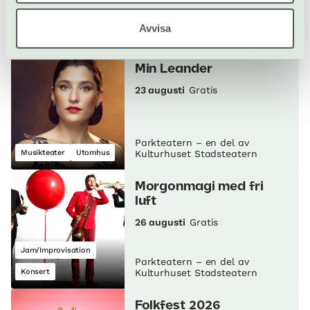
Parkteatern – en del av
Avvisa
Konsert
Körsång
Kulturhuset Stadsteatern
Min Leander
23 augusti
Gratis
Parkteatern – en del av
Musikteater
Utomhus
Kulturhuset Stadsteatern
Morgonmagi med fri
luft
26 augusti
Gratis
Jam/Improvisation
Parkteatern – en del av
Konsert
Kulturhuset Stadsteatern
Folkfest 2026