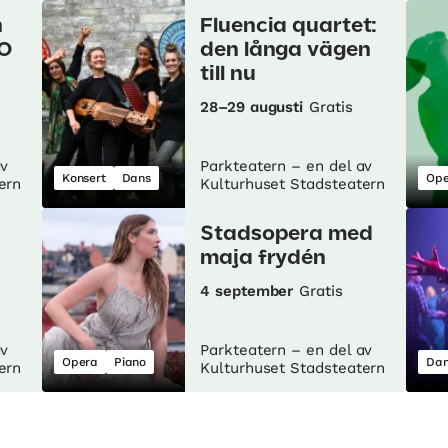
n
Fluencia quartet:
O
den långa vägen
till nu
28–29 augusti
Gratis
av
Parkteatern – en del av
Konsert
Dans
Ope
ern
Kulturhuset Stadsteatern
Stadsopera med
maja frydén
4 september
Gratis
av
Parkteatern – en del av
Opera
Piano
Dan
ern
Kulturhuset Stadsteatern