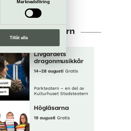
Marknadsföring
huset Stadsteatern
Tillåt alla
Livgardets
dragonmusikkår
14–28 augusti
Gratis
ssiskt
Parkteatern – en del av
sert
Kulturhuset Stadsteatern
Högläsarna
19 augusti
Gratis