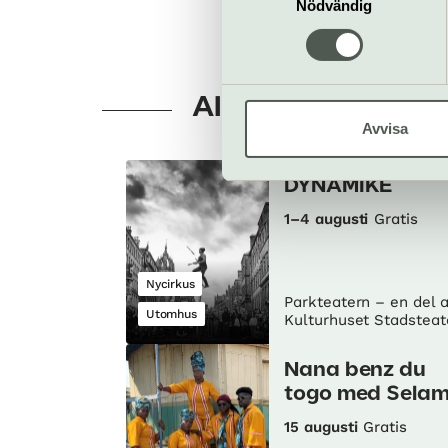
Nödvändig
Allt som händer –
Avvisa
DYNAMIKE
1–4 augusti
Gratis
Nycirkus
Parkteatern – en del 
Utomhus
Kulturhuset Stadsteat
Nana benz du
togo med Sela
15 augusti
Gratis