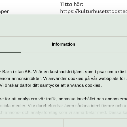
Titta här:
mper
https://kulturhusetstadste
spelplatser
Information
rn – en del av Kulturhuset Stadsteatern
ive programpunkt för
parkteatern@kulturhusetstads
Barn i stan AB. Vi är en kostnadsfri tjänst som tipsar om aktivit
nom annonsintäkter. Vi använder cookies på vår webbplats för att
tadsteatern.se/parkteatern
k. Vi önskar därför ditt samtycke att använda cookies.
re för att analysera vår trafik, anpassa innehållet och annonsern
 sociala medier. Vi vidarebefordrar även sådana identifierare och 
bplats
 och annons- och analysföretag som vi samarbetar med. Dessa ka
mation som du har tillhandahållit eller som de har samlat in när