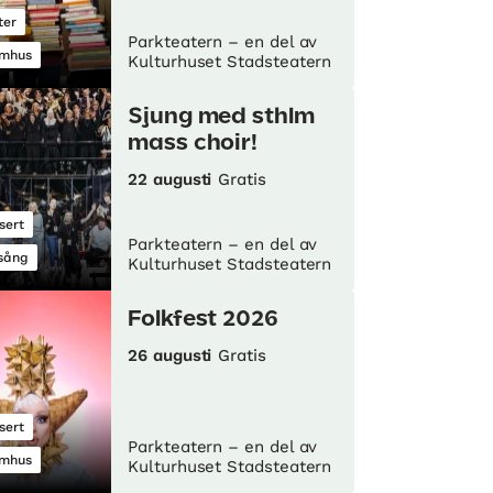
ter
Parkteatern – en del av
mhus
Kulturhuset Stadsteatern
Sjung med sthlm
mass choir!
22 augusti
Gratis
sert
Parkteatern – en del av
sång
Kulturhuset Stadsteatern
Folkfest 2026
26 augusti
Gratis
sert
Parkteatern – en del av
mhus
Kulturhuset Stadsteatern