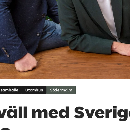
& samhälle
Utomhus
Södermalm
väll med Sverig