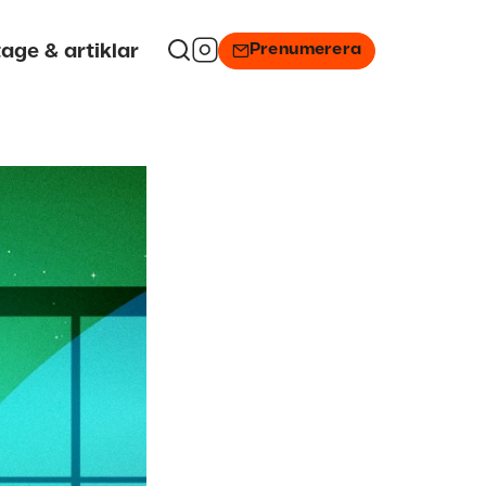
Prenumerera
age & artiklar