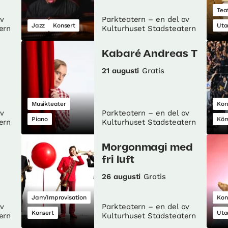
Tea
av
Parkteatern – en del av
Jazz
Konsert
Uto
ern
Kulturhuset Stadsteatern
Kabaré Andreas T
21 augusti
Gratis
Musikteater
Kon
av
Parkteatern – en del av
Piano
Kör
ern
Kulturhuset Stadsteatern
Morgonmagi med
fri luft
26 augusti
Gratis
Jam/Improvisation
Kon
av
Parkteatern – en del av
Konsert
Uto
ern
Kulturhuset Stadsteatern