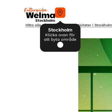
Stockholm
Hitta alla våra tips på kulturaktiviteter i Stockhol
Stockholm
Klicka ovan för
att byta område