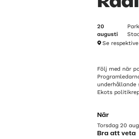
Rad
20
Park
augusti
Sta
Se respektiv
Följ med när p
Programledarna
underhållande s
Ekots politikre
När
Torsdag 20 aug,
Bra att veta