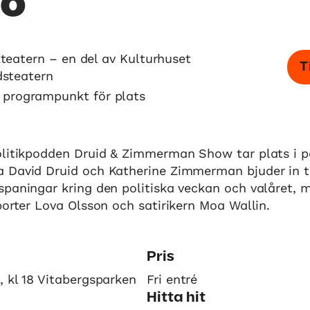
io
teatern – en del av Kulturhuset
T
dsteatern
e programpunkt för plats
olitikpodden Druid & Zimmerman Show tar plats i p
 David Druid och Katherine Zimmerman bjuder in ti
paningar kring den politiska veckan och valåret, 
porter Lova Olsson och satirikern Moa Wallin.
Pris
 kl 18 Vitabergsparken
Fri entré
Hitta hit