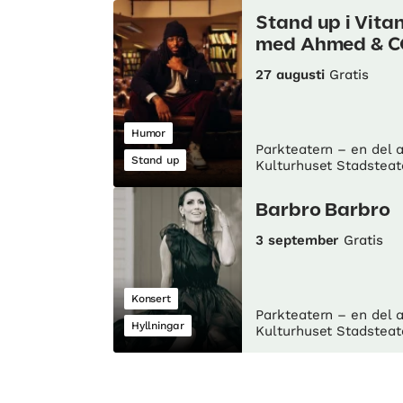
Stand up i Vita
med Ahmed & C
27 augusti
Gratis
Humor
Parkteatern – en del 
Stand up
Kulturhuset Stadsteat
Barbro Barbro
3 september
Gratis
Konsert
Parkteatern – en del 
Hyllningar
Kulturhuset Stadsteat