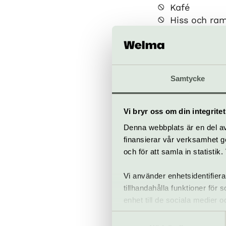
Kafé
Hiss och ra
Restaurang
Bar
Samtycke
Parkteate
Vi bryr oss om din integritet
Se respekt
Denna webbplats är en del av 
plats
finansierar vår verksamhet ge
kulturhusets
och för att samla in statisti
Vi använder enhetsidentifiera
tillhandahålla funktioner för
Till web
enhet till de sociala medier
informationen med annan infor
Samtyckesval