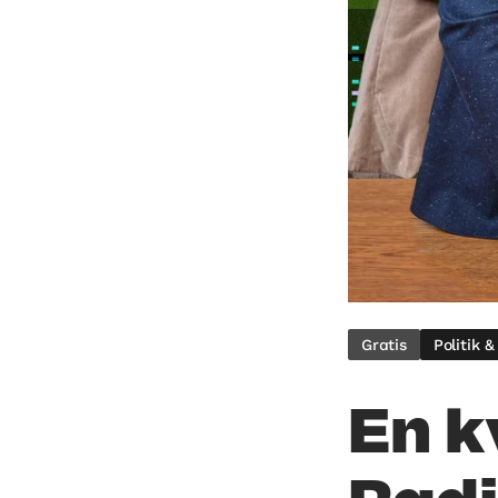
Gratis
Politik 
En k