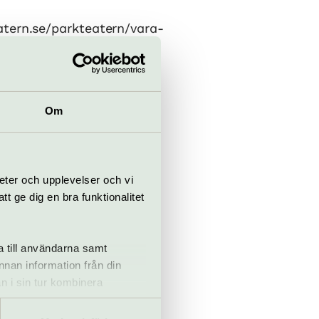
atern.se/parkteatern/vara-
Om
teatern.se
eter och upplevelser och vi
 ge dig en bra funktionalitet
a till användarna samt
annan information från din
n i sin tur kombinera
 du har använt deras tjänster.