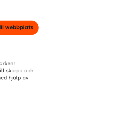
ill webbplats
arken!
ll skarpa och
med hjälp av