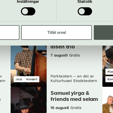
Inställningar
Statistik
 Parkteatern – en del av Kultur
Tillåt urval
Ibsen trio
7 augusti
Gratis
Kla
av
Parkteatern – en del av
Jazz
Konsert
Kon
ern
Kulturhuset Stadsteatern
Samuel yirga &
m
friends med selam
16 augusti
Gratis