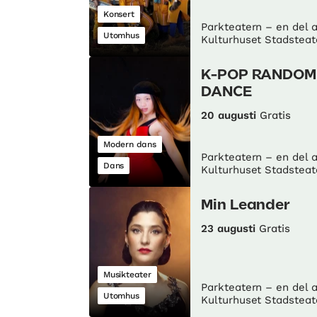
Konsert
Parkteatern – en del 
Utomhus
Kulturhuset Stadsteat
K-POP RANDOM
DANCE
20 augusti
Gratis
Modern dans
Parkteatern – en del 
Dans
Kulturhuset Stadsteat
Min Leander
23 augusti
Gratis
Musikteater
Parkteatern – en del 
Utomhus
Kulturhuset Stadsteat