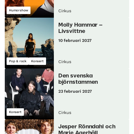
Humorshow
Cirkus
Molly Hammar –
Livsvittne
10 februari 2027
Pop & rock
Konsert
Cirkus
Den svenska
björnstammen
23 februari 2027
Konsert
Cirkus
Jesper Rönndahl och
Marie Agerhäll