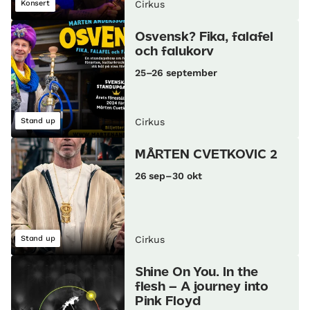
Konsert
Cirkus
Osvensk? Fika, falafel
och falukorv
25–26 september
Stand up
Cirkus
MÅRTEN CVETKOVIC 2
26 sep–30 okt
Stand up
Cirkus
Shine On You. In the
flesh – A journey into
Pink Floyd