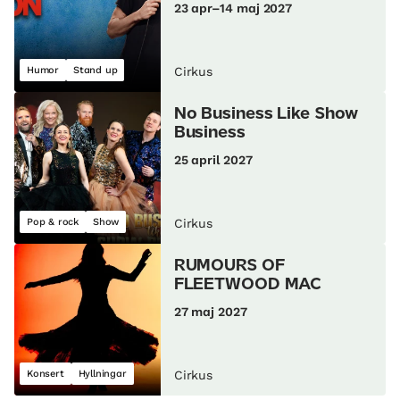
23 apr–14 maj 2027
Humor
Stand up
Cirkus
No Business Like Show
Business
25 april 2027
Pop & rock
Show
Cirkus
RUMOURS OF
FLEETWOOD MAC
27 maj 2027
Konsert
Hyllningar
Cirkus