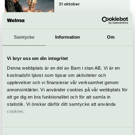
21 oktober
Konsert
Cirkus
Samtycke
Information
Om
YAMATO – The
drummers of Japan
Vi bryr oss om din integritet
28 oktober
Denna webbplats är en del av Barn i stan AB. Vi är en
kostnadsfri tjänst som tipsar om aktiviteter och
upplevelser och vi finansierar vår verksamhet genom
Konsert
Världsmusik
Cirkus
annonsintäkter. Vi använder cookies på vår webbplats för
att ge dig en bra funktionalitet och för att samla in
Alice i Underlandet
Cirkusshow
statistik. Vi önskar därför ditt samtycke att använda
cookies.
3–4 november
Vi använder enhetsidentifierare för att analysera vår
trafik, anpassa innehållet och annonserna till användarna
Nycirkus
Show
Cirkus
Samtyckesval