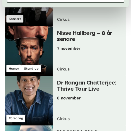
6 november
Konsert
Cirkus
Nisse Hallberg – 8 år
senare
7 november
Humor
Stand up
Cirkus
Dr Rangan Chatterjee:
Thrive Tour Live
8 november
Föredrag
Cirkus