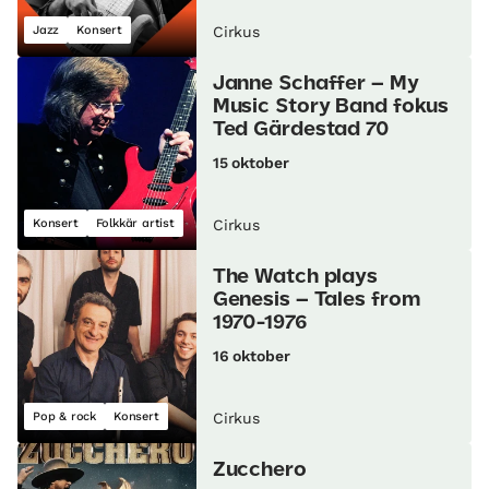
Jazz
Konsert
Cirkus
Janne Schaffer – My
Music Story Band fokus
Ted Gärdestad 70
15 oktober
Konsert
Folkkär artist
Cirkus
The Watch plays
Genesis – Tales from
1970-1976
16 oktober
Pop & rock
Konsert
Cirkus
Zucchero