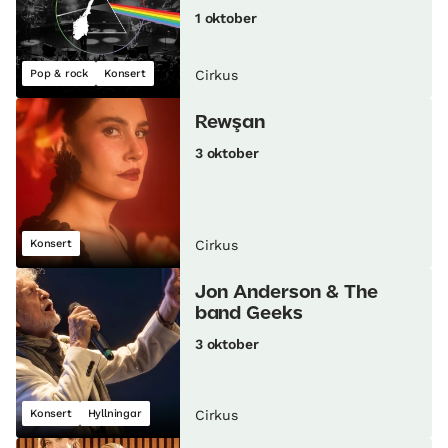
1 oktober
Pop & rock
Konsert
Cirkus
Rewşan
3 oktober
Konsert
Cirkus
Jon Anderson & The
band Geeks
3 oktober
Konsert
Hyllningar
Cirkus