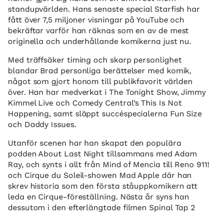
standupvärlden. Hans senaste special Starfish har
fått över 7,5 miljoner visningar på YouTube och
bekräftar varför han räknas som en av de mest
originella och underhållande komikerna just nu.
Med träffsäker timing och skarp personlighet
blandar Brad personliga berättelser med komik,
något som gjort honom till publikfavorit världen
över. Han har medverkat i The Tonight Show, Jimmy
Kimmel Live och Comedy Central’s This Is Not
Happening, samt släppt succéspecialerna Fun Size
och Daddy Issues.
Utanför scenen har han skapat den populära
podden About Last Night tillsammans med Adam
Ray, och synts i allt från Mind of Mencia till Reno 911!
och Cirque du Soleil-showen Mad Apple där han
skrev historia som den första ståuppkomikern att
leda en Cirque-föreställning. Nästa år syns han
dessutom i den efterlängtade filmen Spinal Tap 2