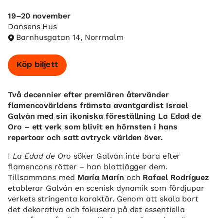
19–20 november
Dansens Hus
Barnhusgatan 14, Norrmalm
Köp biljett
Två decennier efter premiären återvänder
flamencovärldens främsta avantgardist Israel
Galván med sin ikoniska föreställning La Edad de
Oro – ett verk som blivit en hörnsten i hans
repertoar och satt avtryck världen över.
I
La Edad de Oro
söker Galván inte bara efter
flamencons rötter – han blottlägger dem.
Tillsammans med
María Marín
och
Rafael Rodríguez
etablerar Galván en scenisk dynamik som fördjupar
verkets stringenta karaktär. Genom att skala bort
det dekorativa och fokusera på det essentiella