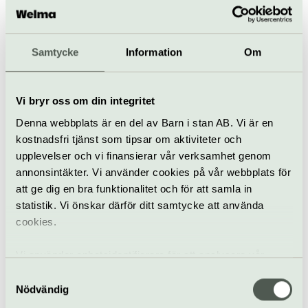
Justin F Kennedy
Apocalypso
4–5 september
Samtycke
Information
Om
Dans
Dansens Hus
Vi bryr oss om din integritet
Hofesh Shechter (GBR)
Denna webbplats är en del av Barn i stan AB. Vi är en
Theatre of Dreams
kostnadsfri tjänst som tipsar om aktiviteter och
1–4 oktober
upplevelser och vi finansierar vår verksamhet genom
annonsintäkter. Vi använder cookies på vår webbplats för
att ge dig en bra funktionalitet och för att samla in
Dans
Dansens Hus
statistik. Vi önskar därför ditt samtycke att använda
cookies.
Within Practice:
Tendencies
Vi använder enhetsidentifierare för att analysera vår
10 oktober
Gratis
trafik, anpassa innehållet och annonserna till användarna
Samtyckesval
samt tillhandahålla funktioner för sociala medier. Vi
Nödvändig
vidarebefordrar även sådana identifierare och annan