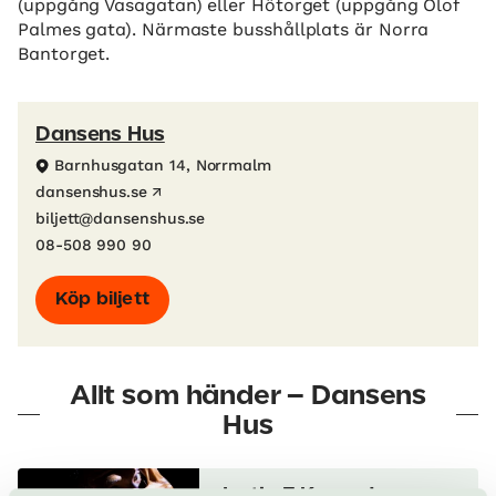
(uppgång Vasagatan) eller Hötorget (uppgång Olof
Palmes gata). Närmaste busshållplats är Norra
Bantorget.
Dansens Hus
Barnhusgatan 14, Norrmalm
dansenshus.se
biljett@dansenshus.se
08-508 990 90
Köp biljett
Allt som händer – Dansens
Hus