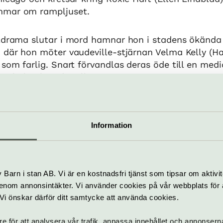
mmar om rampljuset.
eldrama slutar i mord hamnar hon i stadens ökända
, där hon möter vaudeville-stjärnan Velma Kelly (H
 som farlig. Snart förvandlas deras öde till en medi
 rubriker betyder allt.
n karismatiske advokaten Billy Flynn (Peter Jöback)
scen och sanningen ett verktyg som kan formas efte
Information
rgstarka karaktärer som den bortglömde maken Am
den maktfullkomliga Mama Morton (Laila Adéle).
Barn i stan AB. Vi är en kostnadsfri tjänst som tipsar om aktivit
len Lindblad
nom annonsintäkter. Vi använder cookies på vår webbplats för att
Hanna Lindblad
k. Vi önskar därför ditt samtycke att använda cookies.
eter Jöback
la Forssmed
re för att analysera vår trafik, anpassa innehållet och annonsern