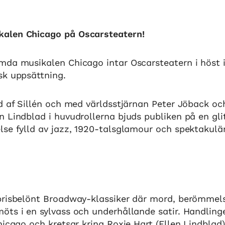
alen Chicago på Oscarsteatern!
mda musikalen Chicago intar Oscarsteatern i höst i
sk uppsättning.
d af Sillén och med världsstjärnan Peter Jöback oc
 Lindblad i huvudrollerna bjuds publiken på en gli
lse fylld av jazz, 1920-talsglamour och spektakulä
prisbelönt Broadway-klassiker där mord, berömmel
ts i en sylvass och underhållande satir. Handlinge
hicago och kretsar kring Roxie Hart (Ellen Lindblad)