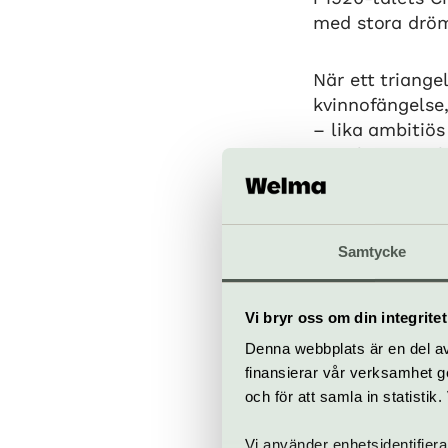
med stora drö
När ett triang
kvinnofängelse
– lika ambitiös
popularitet och
Med hjälp av de
rättssalen en 
Samtycke
dem rör sig fä
Forssmed) och 
Vi bryr oss om din integritet
Medverkande
Denna webbplats är en del av 
Roxie Hart – El
finansierar vår verksamhet ge
Velma Kelly – 
och för att samla in statisti
Billy Flynn – P
Amos Hart – O
Vi använder enhetsidentifiera