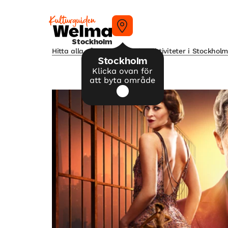
Stockholm
Hitta alla våra tips på kulturaktiviteter i Stockhol
Stockholm
Klicka ovan för
att byta område