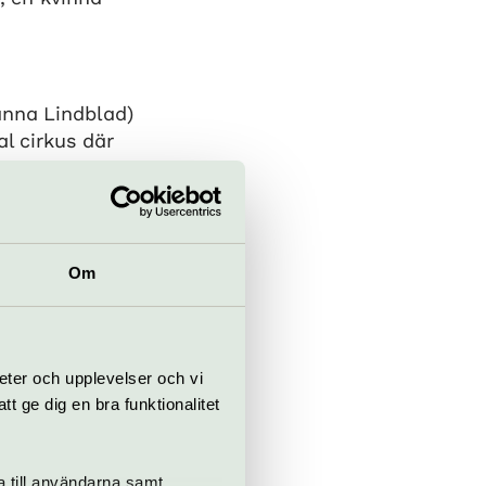
anna Lindblad)
al cirkus där
 blir
r behov. Runt
Om
os (Ola
eter och upplevelser och vi
 ge dig en bra funktionalitet
a till användarna samt