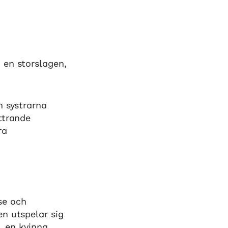
 en storslagen,
h systrarna
ttrande
ra
se och
n utspelar sig
, en kvinna