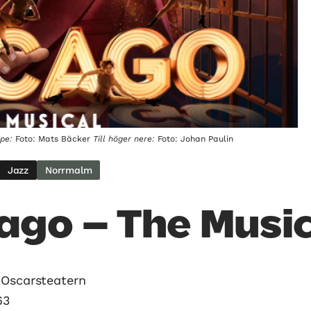
ppe:
Foto: Mats Bäcker
Till höger nere:
Foto: Johan Paulin
Jazz
Norrmalm
ago – The Musi
Oscarsteatern
63