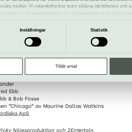
 Laila Adèle
 sociala medier. Vi vidarebefordrar även sådana identifierare och 
– Jesper Blomberg
 och annons- och analysföretag som vi samarbetar med. Dessa ka
mation som du har tillhandahållit eller som de har samlat in när
Inställningar
Statistik
, Robin Lake, Emma Kumlien, Ulrika Ånäs, Sienna 
Hallstensson, Sanna Jansson, Zain Odelstål, Oliver
,
Liza Stokseth samt Marlene Lindahl.
Tillåt urval
ander
red Ebb
bb & Bob Fosse
sen ”Chicago” av Maurine Dallas Watkins
ordiska ApS
icky Nöjesproduktion och 2Entertain.