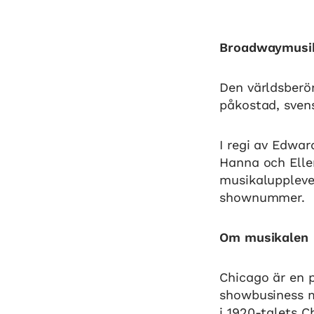
Broadwaymusik
Den världsberö
påkostad, sven
I regi av Edwar
Hanna och Ellen
musikaluppleve
shownummer.
Om musikalen
Chicago är en 
showbusiness mö
i 1920-talets C