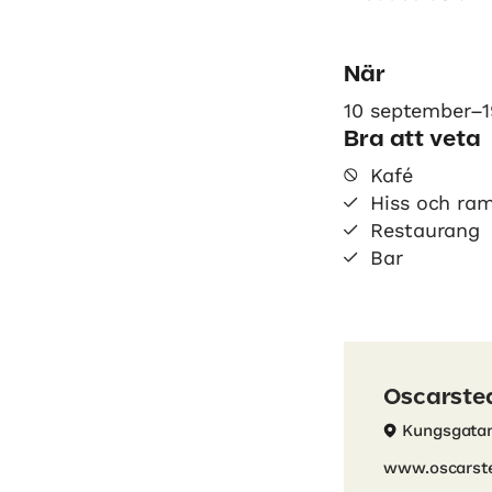
När
10 september–
Bra att veta
Kafé
Hiss och ra
Restaurang
Bar
Oscarste
Kungsgata
www.oscarste