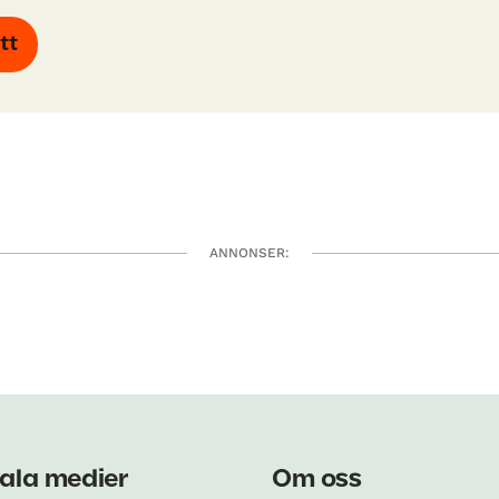
tt
ANNONSER:
ala medier
Om oss