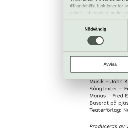
Mama Morton –
tillhandahålla funktioner för
Mary Sunshine 
enhet till de sociala medier
informationen med annan infor
Samtyckesval
Ensemble
Nödvändig
Denny Lekström
Brown, Emilia 
Nicklas Milling
Albin Lindén, 
Avvisa
Upphovsmän
Musik – John K
Sångtexter – F
Manus – Fred E
Baserat på pjä
Teaterförlag:
N
Produceras av V