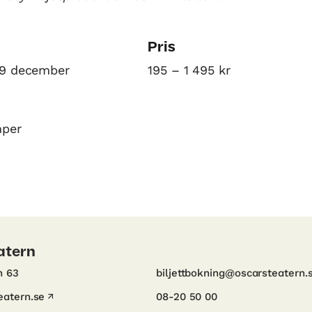
Pris
19 december
195 – 1 495 kr
mper
atern
n 63
biljettbokning@oscarsteatern.
atern.se
08-20 50 00