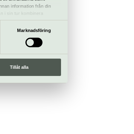
annan information från din
n i sin tur kombinera
 du har använt deras tjänster.
Marknadsföring
Sebek, Emilia
 Gramenius,
Tillåt alla