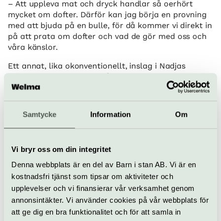
– Att uppleva mat och dryck handlar så oerhört
mycket om dofter. Därför kan jag börja en provning
med att bjuda på en bulle, för då kommer vi direkt in
på att prata om dofter och vad de gör med oss och
våra känslor.
Ett annat, lika okonventionellt, inslag i Nadjas
provningar är att bjuda på korv till champagnen.
– Det kom till av en slump, när jag provade att ta ett
glas champagne till en bit kalvkorv och insåg hur
Samtycke
Information
Om
bra det malda köttet gör sig till bubblorna. Så
numera förekommer korven på några av mina
provningar.
Vi bryr oss om din integritet
Levande historier
Denna webbplats är en del av Barn i stan AB. Vi är en
kostnadsfri tjänst som tipsar om aktiviteter och
Förutom drycken och tilltuggen bjuds åhörarna på
upplevelser och vi finansierar vår verksamhet genom
fantastiska historier och anekdoter från Nadjas
annonsintäkter. Vi använder cookies på vår webbplats för
många resor. Med sina snart 20 år som föreläsare –
att ge dig en bra funktionalitet och för att samla in
hon jobbar även som intern kompetens-