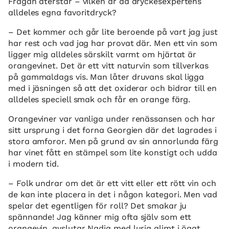
Frågan återstår – vilken är då dryckesexpertens
alldeles egna favoritdryck?
– Det kommer och går lite beroende på vart jag just
har rest och vad jag har provat där. Men ett vin som
ligger mig alldeles särskilt varmt om hjärtat är
orangevinet. Det är ett vitt naturvin som tillverkas
på gammaldags vis. Man låter druvans skal ligga
med i jäsningen så att det oxiderar och bidrar till en
alldeles speciell smak och får en orange färg.
Orangeviner var vanliga under renässansen och har
sitt ursprung i det forna Georgien där det lagrades i
stora amforor. Men på grund av sin annorlunda färg
har vinet fått en stämpel som lite konstigt och udda
i modern tid.
– Folk undrar om det är ett vitt eller ett rött vin och
de kan inte placera in det i någon kategori. Men vad
spelar det egentligen för roll? Det smakar ju
spännande! Jag känner mig ofta själv som ett
orangevin, avslutar Nadja med lurig glimt i ögat.