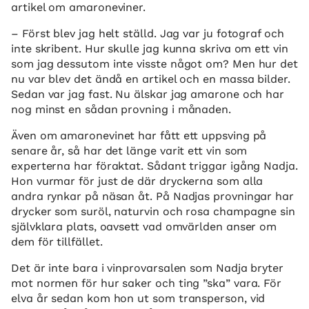
artikel om amaroneviner.
– Först blev jag helt ställd. Jag var ju fotograf och
inte skribent. Hur skulle jag kunna skriva om ett vin
som jag dessutom inte visste något om? Men hur det
nu var blev det ändå en artikel och en massa bilder.
Sedan var jag fast. Nu älskar jag amarone och har
nog minst en sådan provning i månaden.
Även om amaronevinet har fått ett uppsving på
senare år, så har det länge varit ett vin som
experterna har föraktat. Sådant triggar igång Nadja.
Hon vurmar för just de där dryckerna som alla
andra rynkar på näsan åt. På Nadjas provningar har
drycker som suröl, naturvin och rosa champagne sin
självklara plats, oavsett vad omvärlden anser om
dem för tillfället.
Det är inte bara i vinprovarsalen som Nadja bryter
mot normen för hur saker och ting ”ska” vara. För
elva år sedan kom hon ut som transperson, vid