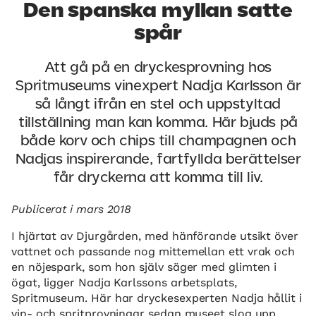
Den spanska myllan satte
spår
Att gå på en dryckesprovning hos
Spritmuseums vinexpert Nadja Karlsson är
så långt ifrån en stel och uppstyltad
tillställning man kan komma. Här bjuds på
både korv och chips till champagnen och
Nadjas inspirerande, fartfyllda berättelser
får dryckerna att komma till liv.
Publicerat
i mars 2018
I hjärtat av Djurgården, med hänförande utsikt över
vattnet och passande nog mittemellan ett vrak och
en nöjespark, som hon själv säger med glimten i
ögat, ligger Nadja Karlssons arbetsplats,
Spritmuseum. Här har dryckesexperten Nadja hållit i
vin- och spritprovningar sedan museet slog upp