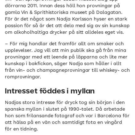
dörrarna 2011. Innan dess höll hon provningar på
gamla Vin & Sprithistoriska museet på Dalagatan.
För är det något som Nadja Karlsson hyser en stark
passion för så är det att dela med sig av sin kunskap
om alkoholhaltiga drycker på sitt alldeles eget vis.
– För mig handlar det framför allt om smaker och
upplevelser. Jag vill att min publik ska gå från mina
provningar med ett leende på läpparna och lite mer
kunskap i bakfickan, säger Nadja som håller i allt
från vin- och champagneprovningar till whiskey- och
romprovningar.
Intresset föddes i myllan
Nadjas stora intresse för dryck tog sin början i den
spanska myllan i slutet på 1990-talet. Då arbetade
hon som frilansande fotograf och var i Barcelona för
att hälsa på en vän och samtidigt fota en vingård
för en tidning.