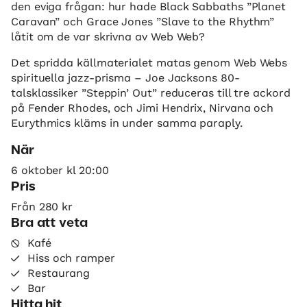
den eviga frågan: hur hade Black Sabbaths ”Planet
Caravan” och Grace Jones ”Slave to the Rhythm”
låtit om de var skrivna av Web Web?
Det spridda källmaterialet matas genom Web Webs
spirituella jazz-prisma – Joe Jacksons 80-
talsklassiker ”Steppin’ Out” reduceras till tre ackord
på Fender Rhodes, och Jimi Hendrix, Nirvana och
Eurythmics kläms in under samma paraply.
När
6 oktober kl 20:00
Pris
Från 280 kr
Bra att veta
Kafé
Hiss och ramper
Restaurang
Bar
Hitta hit