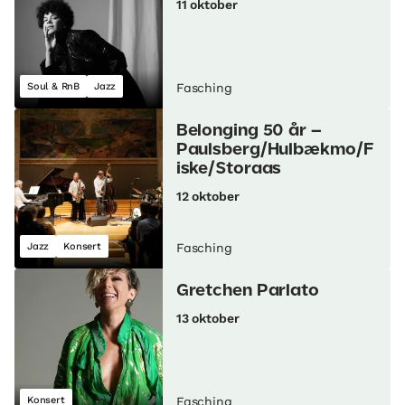
11 oktober
Soul & RnB
Jazz
Fasching
Belonging 50 år –
Paulsberg/Hulbækmo/F
iske/Storaas
12 oktober
Jazz
Konsert
Fasching
Gretchen Parlato
13 oktober
Konsert
Fasching