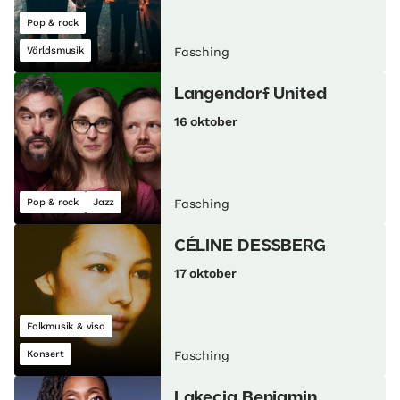
Pop & rock
Världsmusik
Fasching
Langendorf United
16 oktober
Pop & rock
Jazz
Fasching
CÉLINE DESSBERG
17 oktober
Folkmusik & visa
Konsert
Fasching
Lakecia Benjamin