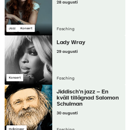
28 augusti
Jazz
Konsert
Fasching
Lady Wray
29 augusti
Konsert
Fasching
Jiddisch’n jazz – En
kväll tillägnad Salomon
Schulman
30 augusti
Hyllningar
Fasching