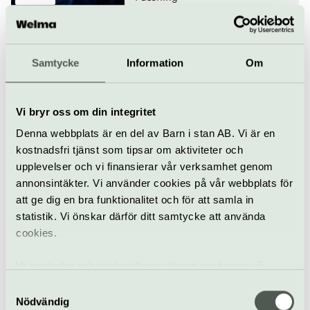
El Ciclón del Son
17 september
Samtycke
Information
Om
Vi bryr oss om din integritet
Konsert
Fasching
Denna webbplats är en del av Barn i stan AB. Vi är en
Samba Touré spelar Ali
kostnadsfri tjänst som tipsar om aktiviteter och
Farka Touré
upplevelser och vi finansierar vår verksamhet genom
annonsintäkter. Vi använder cookies på vår webbplats för
18 september
att ge dig en bra funktionalitet och för att samla in
statistik. Vi önskar därför ditt samtycke att använda
cookies.
Konsert
Världsmusik
Fasching
Vi använder enhetsidentifierare för att analysera vår
Nik West
trafik, anpassa innehållet och annonserna till användarna
19 september
Samtyckesval
samt tillhandahålla funktioner för sociala medier. Vi
Nödvändig