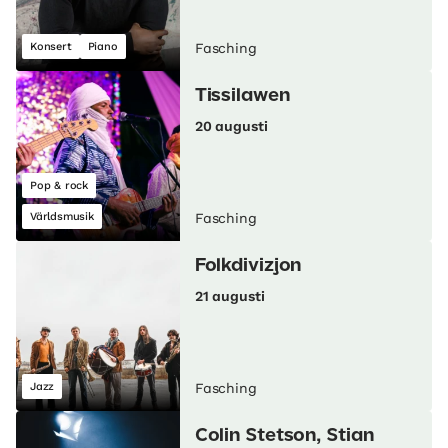
Konsert
Piano
Fasching
Tissilawen
20 augusti
Pop & rock
Världsmusik
Fasching
Folkdivizjon
21 augusti
Jazz
Fasching
Colin Stetson, Stian