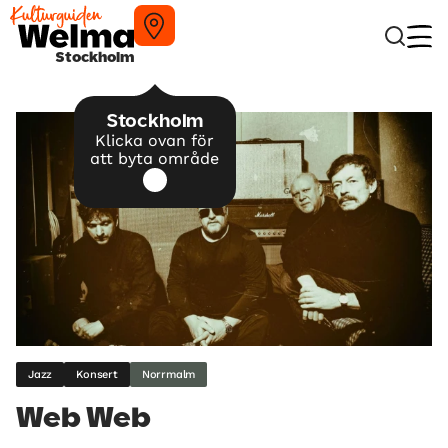
Stockholm
Stockholm
Klicka ovan för
att byta område
Jazz
Konsert
Norrmalm
Web Web