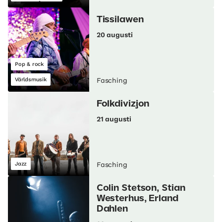
Tissilawen
20 augusti
Pop & rock
Världsmusik
Fasching
Folkdivizjon
21 augusti
Jazz
Fasching
Colin Stetson, Stian
Westerhus, Erland
Dahlen