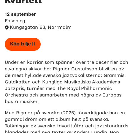
Kvartett
12 september
Fasching
Kungsgatan 63, Norrmalm
Köp biljett
Under en karriär som spänner över tre decennier och
elva egna skivor har Rigmor Gustafsson blivit en av
de mest hyllade svenska jazzvokalisterna: Grammis,
Guldkatten och Kungliga Musikaliska Akademiens
Jazzpris, turnéer med The Royal Philharmonic
Orchestra och samarbeten med några av Europas
bästa musiker.
Med Rigmor på svenska (2025) förverkligade hon en
gammal dröm om ett album helt på svenska.
Tolkningar av svenska favoritlåtar och jazzstandards
blandades med nya texter av Anders Lundin. Hon