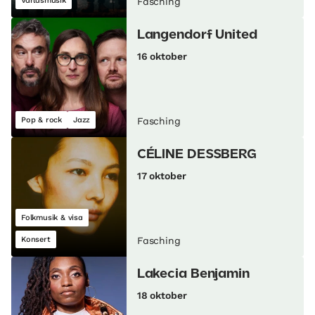
Världsmusik
Fasching
Langendorf United
16 oktober
Pop & rock
Jazz
Fasching
CÉLINE DESSBERG
17 oktober
Folkmusik & visa
Konsert
Fasching
Lakecia Benjamin
18 oktober