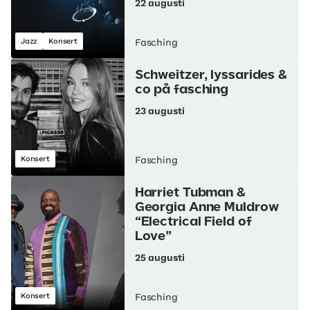
22 augusti
Jazz
Konsert
Fasching
Schweitzer, lyssarides &
co på fasching
23 augusti
Konsert
Fasching
Harriet Tubman &
Georgia Anne Muldrow
“Electrical Field of
Love”
25 augusti
Konsert
Fasching