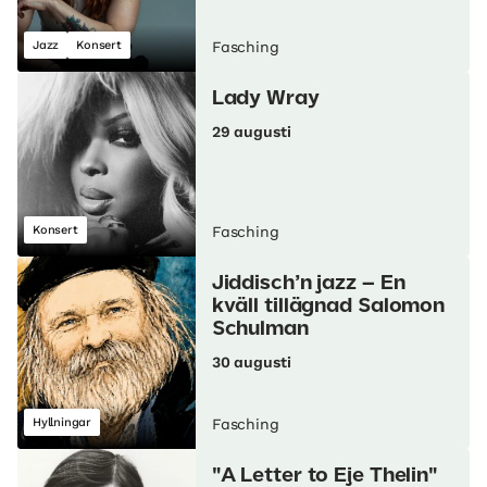
Jazz
Konsert
Fasching
Lady Wray
29 augusti
Konsert
Fasching
Jiddisch’n jazz – En
kväll tillägnad Salomon
Schulman
30 augusti
Hyllningar
Fasching
"A Letter to Eje Thelin"