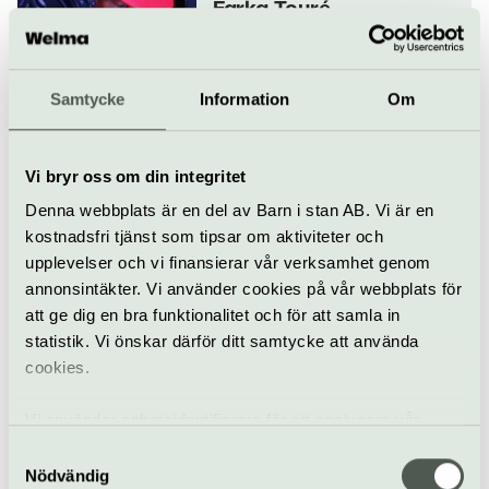
Farka Touré
18 september
Samtycke
Information
Om
Konsert
Världsmusik
Fasching
Nik West
Vi bryr oss om din integritet
19 september
Denna webbplats är en del av Barn i stan AB. Vi är en
kostnadsfri tjänst som tipsar om aktiviteter och
upplevelser och vi finansierar vår verksamhet genom
annonsintäkter. Vi använder cookies på vår webbplats för
Soul & RnB
Pop & rock
Fasching
att ge dig en bra funktionalitet och för att samla in
statistik. Vi önskar därför ditt samtycke att använda
Lina Nyberg & Rafael
cookies.
Macedo – Ultramarina
22 september
Vi använder enhetsidentifierare för att analysera vår
trafik, anpassa innehållet och annonserna till användarna
Samtyckesval
samt tillhandahålla funktioner för sociala medier. Vi
Nödvändig