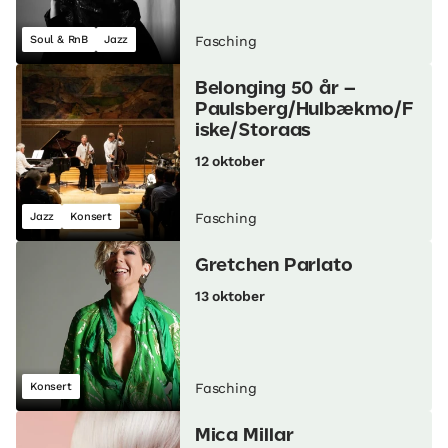
Soul & RnB
Jazz
Fasching
Belonging 50 år –
Paulsberg/Hulbækmo/F
iske/Storaas
12 oktober
Jazz
Konsert
Fasching
Gretchen Parlato
13 oktober
Konsert
Fasching
Mica Millar