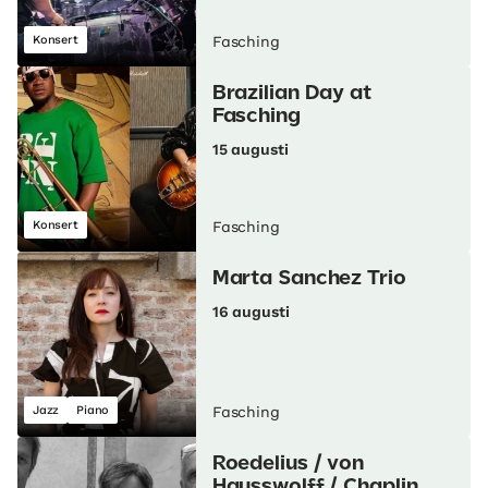
Konsert
Fasching
Brazilian Day at
Fasching
15 augusti
Konsert
Fasching
Marta Sanchez Trio
16 augusti
Jazz
Piano
Fasching
Roedelius / von
Hausswolff / Chaplin