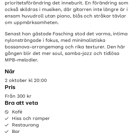
prioritetsförändring det inneburit. En förändring som
också skildras i musiken, där gitarren inte längre är i
ensam huvudroll utan piano, blås och stråkar tävlar
om uppmärksamheten.
Senast han gästade Fasching stod det varma, intima
nylonsträngade i fokus, med minimalistiska
bossanova-arrangemang och rika texturer. Den här
gången blir det mer soul, samba-jazz och tidlösa
MPB-melodier.
När
2 oktober kl 20:00
Pris
Från 300 kr
Bra att veta
Kafé
Hiss och ramper
Restaurang
Bar