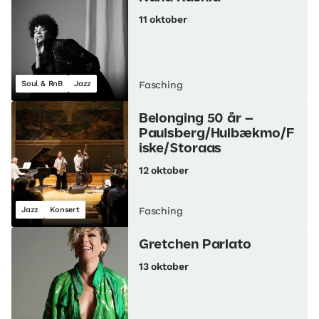
11 oktober
Soul & RnB
Jazz
Fasching
Belonging 50 år –
Paulsberg/Hulbækmo/F
iske/Storaas
12 oktober
Jazz
Konsert
Fasching
Gretchen Parlato
13 oktober