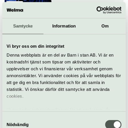
Konsert
Fasching
El Ciclón del Son
Samtycke
Information
Om
17 september
Vi bryr oss om din integritet
Konsert
Fasching
Denna webbplats är en del av Barn i stan AB. Vi är en
kostnadsfri tjänst som tipsar om aktiviteter och
Samba Touré spelar Ali
upplevelser och vi finansierar vår verksamhet genom
Farka Touré
annonsintäkter. Vi använder cookies på vår webbplats för
18 september
att ge dig en bra funktionalitet och för att samla in
statistik. Vi önskar därför ditt samtycke att använda
cookies.
Konsert
Världsmusik
Fasching
Vi använder enhetsidentifierare för att analysera vår
Nik West
trafik, anpassa innehållet och annonserna till användarna
Samtyckesval
samt tillhandahålla funktioner för sociala medier. Vi
Nödvändig
19 september