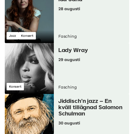
28 augusti
Jazz
Konsert
Fasching
Lady Wray
29 augusti
Konsert
Fasching
Jiddisch’n jazz – En
kväll tillägnad Salomon
Schulman
30 augusti