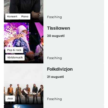
Konsert
Piano
Fasching
Tissilawen
20 augusti
Pop & rock
Världsmusik
Fasching
Folkdivizjon
21 augusti
Jazz
Fasching