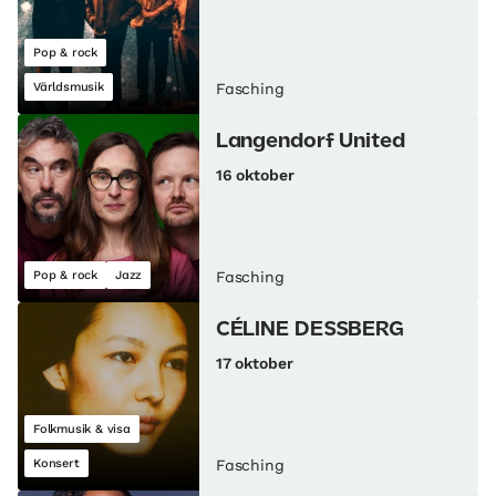
Pop & rock
Världsmusik
Fasching
Langendorf United
16 oktober
Pop & rock
Jazz
Fasching
CÉLINE DESSBERG
17 oktober
Folkmusik & visa
Konsert
Fasching