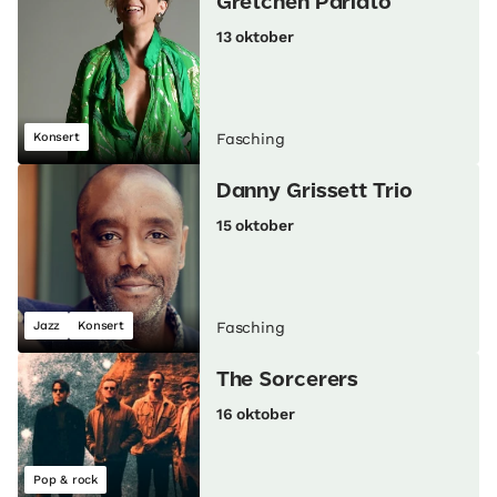
Gretchen Parlato
13 oktober
Konsert
Fasching
Danny Grissett Trio
15 oktober
Jazz
Konsert
Fasching
The Sorcerers
16 oktober
Pop & rock