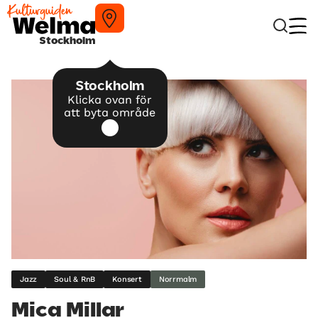
Stockholm
Stockholm
Klicka ovan för
att byta område
Jazz
Soul & RnB
Konsert
Norrmalm
Mica Millar