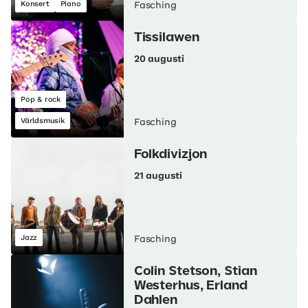
Konsert
Piano
Fasching
Tissilawen
20 augusti
Pop & rock
Världsmusik
Fasching
Folkdivizjon
21 augusti
Jazz
Fasching
Colin Stetson, Stian
Westerhus, Erland
Dahlen