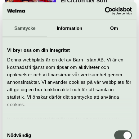
El Ciclón del Son
17 september
Samtycke
Information
Om
Konsert
Fasching
Vi bryr oss om din integritet
Samba Touré spelar Ali
Denna webbplats är en del av Barn i stan AB. Vi är en
Farka Touré
kostnadsfri tjänst som tipsar om aktiviteter och
18 september
upplevelser och vi finansierar vår verksamhet genom
annonsintäkter. Vi använder cookies på vår webbplats för
att ge dig en bra funktionalitet och för att samla in
Konsert
Världsmusik
Fasching
statistik. Vi önskar därför ditt samtycke att använda
cookies.
Nik West
19 september
Vi använder enhetsidentifierare för att analysera vår
trafik, anpassa innehållet och annonserna till användarna
Samtyckesval
samt tillhandahålla funktioner för sociala medier. Vi
Nödvändig