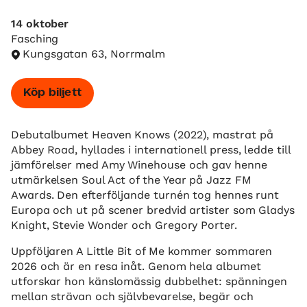
14 oktober
Fasching
Kungsgatan 63, Norrmalm
Köp biljett
Debutalbumet Heaven Knows (2022), mastrat på
Abbey Road, hyllades i internationell press, ledde till
jämförelser med Amy Winehouse och gav henne
utmärkelsen Soul Act of the Year på Jazz FM
Awards. Den efterföljande turnén tog hennes runt
Europa och ut på scener bredvid artister som Gladys
Knight, Stevie Wonder och Gregory Porter.
Uppföljaren A Little Bit of Me kommer sommaren
2026 och är en resa inåt. Genom hela albumet
utforskar hon känslomässig dubbelhet: spänningen
mellan strävan och självbevarelse, begär och