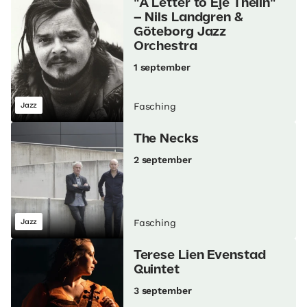
"A Letter to Eje Thelin"
– Nils Landgren &
Göteborg Jazz
Orchestra
1 september
Jazz
Fasching
The Necks
2 september
Jazz
Fasching
Terese Lien Evenstad
Quintet
3 september