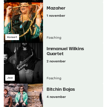
Mazaher
1 november
Konsert
Fasching
Immanuel Wilkins
Quartet
2 november
Jazz
Fasching
Bitchin Bajas
4 november