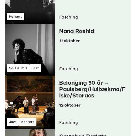
Konsert
Fasching
Nana Rashid
11 oktober
Soul & RnB
Jazz
Fasching
Belonging 50 år –
Paulsberg/Hulbækmo/F
iske/Storaas
12 oktober
Jazz
Konsert
Fasching