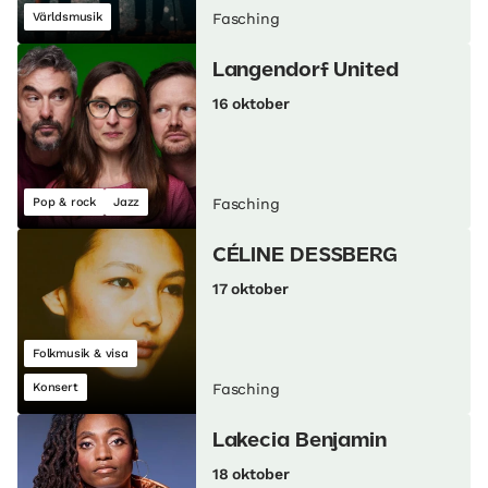
Världsmusik
Fasching
Langendorf United
16 oktober
Pop & rock
Jazz
Fasching
CÉLINE DESSBERG
17 oktober
Folkmusik & visa
Konsert
Fasching
Lakecia Benjamin
18 oktober