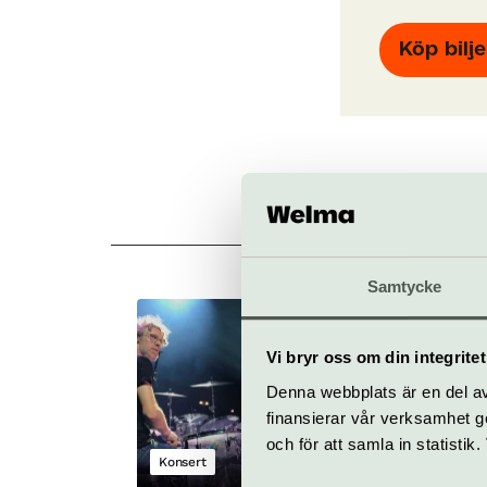
Köp bilje
Samtycke
MARTIN JONSS
QUARTET
Vi bryr oss om din integritet
14 augusti
Denna webbplats är en del av 
finansierar vår verksamhet ge
och för att samla in statisti
Konsert
Fasching