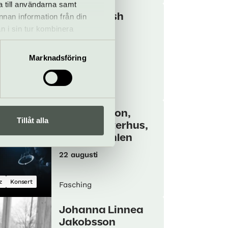
a till användarna samt
annan information från din
Paul Cornish
n i sin tur kombinera
19 augusti
 du har använt deras tjänster.
Marknadsföring
sert
Piano
Fasching
Colin Stetson,
Tillåt alla
Stian Westerhus,
Erland Dahlen
22 augusti
z
Konsert
Fasching
Johanna Linnea
Jakobsson