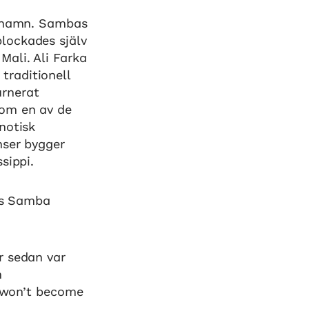
ernamn. Sambas
lockades själv
ali. Ali Farka
traditionell
urnerat
som en av de
notisk
nser bygger
sippi.
 is Samba
r sedan var
n
e won’t become