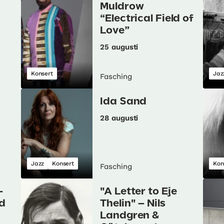
Muldrow
“Electrical Field of
Love”
25 augusti
Konsert
Jaz
Fasching
Ida Sand
28 augusti
Jazz
Konsert
Kon
Fasching
–
"A Letter to Eje
ad
Thelin" – Nils
Landgren &