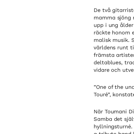
De två gitarri
mamma sjöng me
upp i ung ålde
räckte honom e
malisk musik. 
världens runt 
främsta artiste
deltablues, tr
vidare och utve
”One of the und
Touré”, konstate
När Toumani Di
Samba det själv
hyllningsturné.
a tribute band 