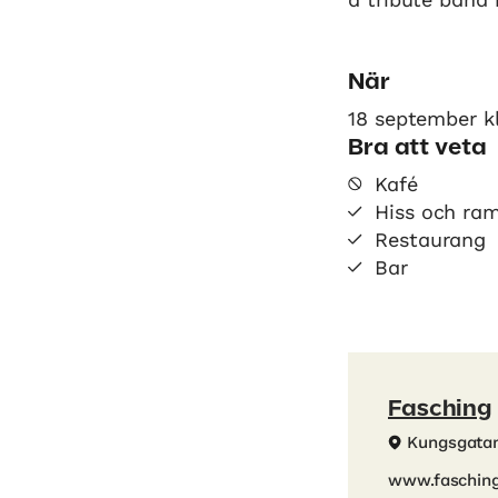
När
18 september k
Bra att veta
Kafé
Hiss och ra
Restaurang
Bar
Fasching
Kungsgata
www.fasching