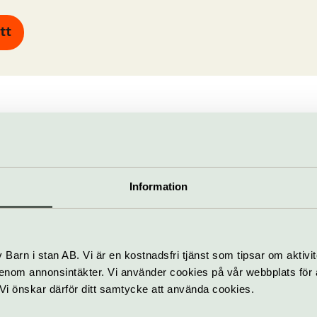
tt
Allt som händer – Fasching
Information
ON
Brazilian Day at
Fasching
15 augusti
Barn i stan AB. Vi är en kostnadsfri tjänst som tipsar om aktivit
nom annonsintäkter. Vi använder cookies på vår webbplats för att
k. Vi önskar därför ditt samtycke att använda cookies.
Konsert
Jaz
Fasching