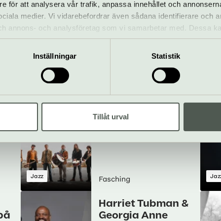
re för att analysera vår trafik, anpassa innehållet och annonsern
 sociala medier. Vi vidarebefordrar även sådana identifierare och 
Tara Clerkin Trio
 och annons- och analysföretag som vi samarbetar med. Dessa ka
18 augusti
mation som du har tillhandahållit eller som de har samlat in när
Inställningar
Statistik
Pop & rock
Jazz
Kon
Fasching
Folkdivizjon
Tillåt urval
21 augusti
Jazz
Jaz
Fasching
Harriet Tubman &
 på
Georgia Anne