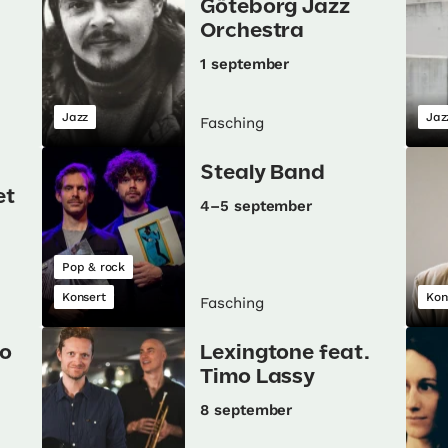
Göteborg Jazz
Orchestra
1 september
Jazz
Jaz
Fasching
Stealy Band
et
4–5 september
Pop & rock
Konsert
Kon
Fasching
go
Lexingtone feat.
Timo Lassy
8 september