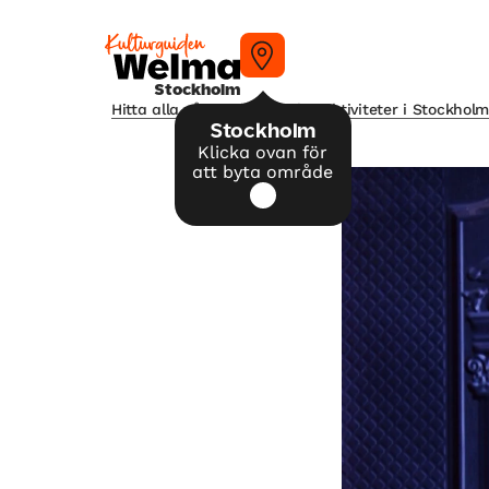
Stockholm
Hitta alla våra tips på kulturaktiviteter i Stockhol
Stockholm
Klicka ovan för
att byta område