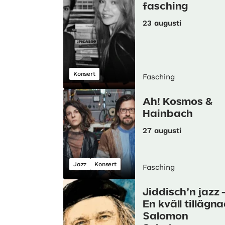
fasching
23 augusti
Konsert
Fasching
Ah! Kosmos &
Hainbach
27 augusti
Jazz
Konsert
Fasching
Jiddisch’n jazz 
En kväll tillägn
Salomon