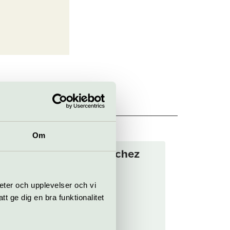
Om
Marta Sanchez
Trio
16 augusti
eter och upplevelser och vi
 ge dig en bra funktionalitet
z
Piano
Fasching