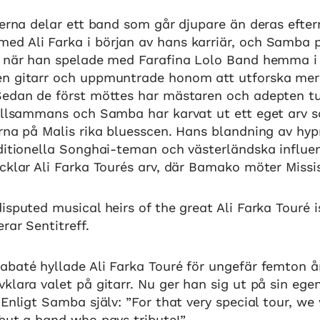
sterna delar ett band som går djupare än deras eft
d Ali Farka i början av hans karriär, och Samba p
r när han spelade med Farafina Lolo Band hemma i M
n gitarr och uppmuntrade honom att utforska mer 
Sedan de först möttes har mästaren och adepten t
tillsammans och Samba har karvat ut ett eget arv 
rna på Malis rika bluesscen. Hans blandning av hyp
aditionella Songhai-teman och västerländska influe
cklar Ali Farka Tourés arv, där Bamako möter Missis
isputed musical heirs of the great Ali Farka Touré
rar Sentitreff.
abaté hyllade Ali Farka Touré för ungefär femton å
klara valet på gitarr. Nu ger han sig ut på sin ege
 Enligt Samba själv: ”For that very special tour, w
but a band who pays tribute!”