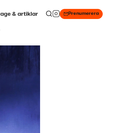
Prenumerera
age & artiklar
é