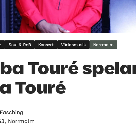
z
Soul & RnB
Konsert
Världsmusik
Norrmalm
a Touré spelar
a Touré
Fasching
63, Norrmalm