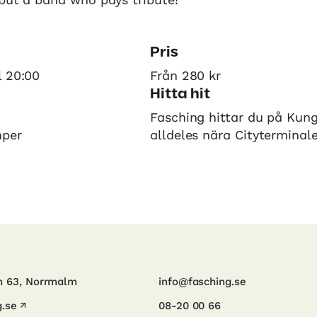
Pris
l 20:00
Från 280 kr
Hitta hit
Fasching hittar du på Kun
mper
alldeles nära Cityterminal
n 63, Norrmalm
info@fasching.se
.se
08-20 00 66