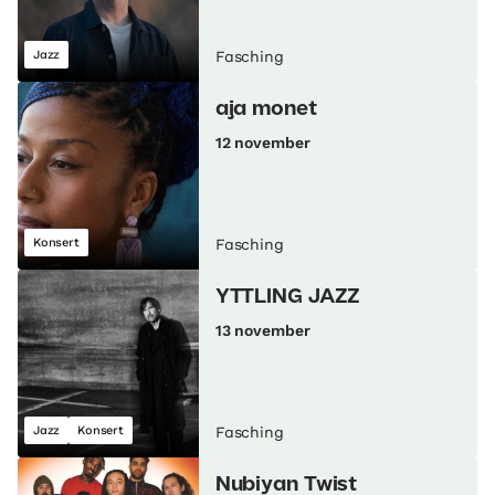
Jazz
Fasching
aja monet
12 november
Konsert
Fasching
YTTLING JAZZ
13 november
Jazz
Konsert
Fasching
Nubiyan Twist