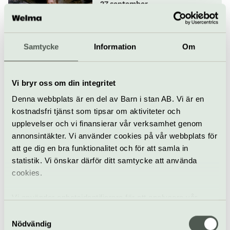
27 september
Samtycke
Information
Om
Jazz
Konsert
Fasching
Mondag
Vi bryr oss om din integritet
29 september
Denna webbplats är en del av Barn i stan AB. Vi är en
kostnadsfri tjänst som tipsar om aktiviteter och
upplevelser och vi finansierar vår verksamhet genom
annonsintäkter. Vi använder cookies på vår webbplats för
Konsert
Fasching
att ge dig en bra funktionalitet och för att samla in
statistik. Vi önskar därför ditt samtycke att använda
Bobo Stenson Trio
cookies.
30 september
Vi använder enhetsidentifierare för att analysera vår
trafik, anpassa innehållet och annonserna till användarna
Samtyckesval
samt tillhandahålla funktioner för sociala medier. Vi
Nödvändig
Konsert
Fasching