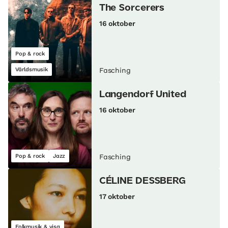
The Sorcerers
16 oktober
Pop & rock
Världsmusik
Fasching
Langendorf United
16 oktober
Pop & rock
Jazz
Fasching
CÉLINE DESSBERG
17 oktober
Folkmusik & visa