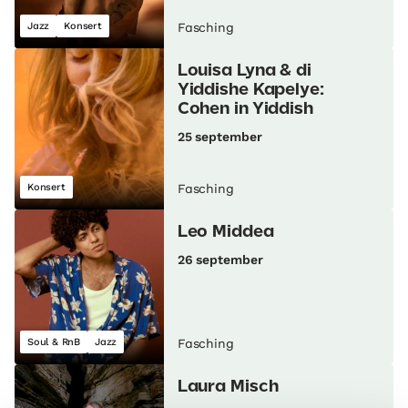
Jazz
Konsert
Fasching
Louisa Lyna & di
Yiddishe Kapelye:
Cohen in Yiddish
25 september
Konsert
Fasching
Leo Middea
26 september
Soul & RnB
Jazz
Fasching
Laura Misch