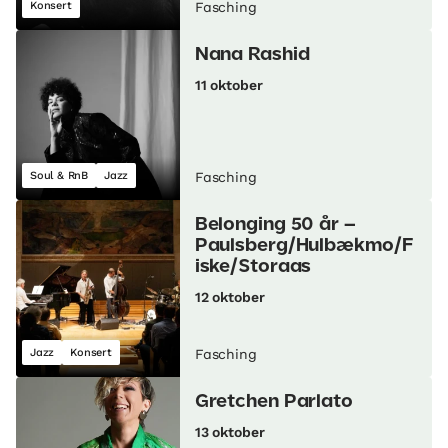
Konsert
Fasching
Nana Rashid
11 oktober
Soul & RnB
Jazz
Fasching
Belonging 50 år –
Paulsberg/Hulbækmo/F
iske/Storaas
12 oktober
Jazz
Konsert
Fasching
Gretchen Parlato
13 oktober