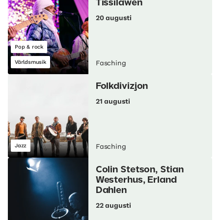
Tissilawen
20 augusti
Pop & rock
Världsmusik
Fasching
Folkdivizjon
21 augusti
Jazz
Fasching
Colin Stetson, Stian
Westerhus, Erland
Dahlen
22 augusti