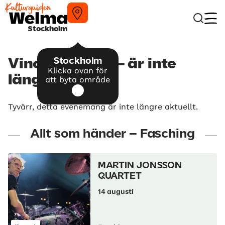
Stockholm
Stockholm
Vincen García – är inte
Klicka ovan för
längre aktuellt
att byta område
Tyvärr, detta evenemang är inte längre aktuellt.
Allt som händer – Fasching
MARTIN JONSSON
QUARTET
14 augusti