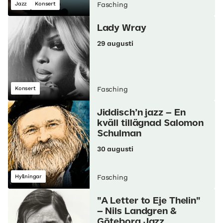
Jazz
Konsert
Fasching
Lady Wray
29 augusti
Konsert
Fasching
Jiddisch’n jazz – En
kväll tillägnad Salomon
Schulman
30 augusti
Hyllningar
Fasching
"A Letter to Eje Thelin"
– Nils Landgren &
Göteborg Jazz