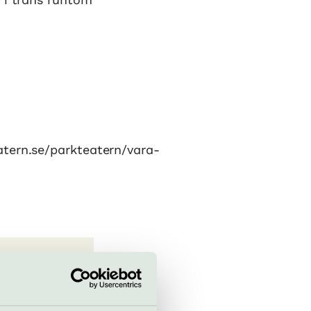
atern.se/parkteatern/vara-
teatern.se