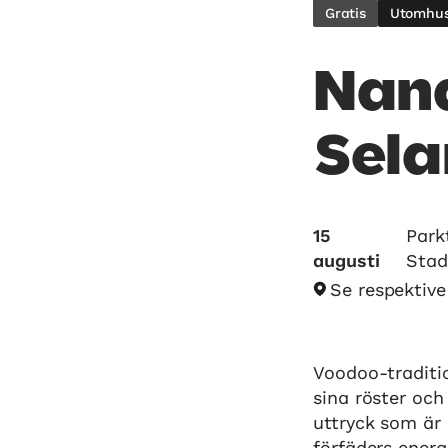
Gratis
Utomhu
Nana
Sel
15
Park
augusti
Stad
Se respektiv
Voodoo-traditi
sina röster oc
uttryck som är 
förfäders energ