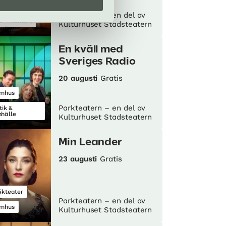
Parkteatern – en del av
z
Konsert
Kulturhuset Stadsteatern
En kväll med
Sveriges Radio
20 augusti
Gratis
mhus
Parkteatern – en del av
tik &
hälle
Kulturhuset Stadsteatern
Min Leander
23 augusti
Gratis
ikteater
Parkteatern – en del av
mhus
Kulturhuset Stadsteatern