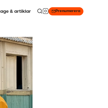
Prenumerera
age & artiklar