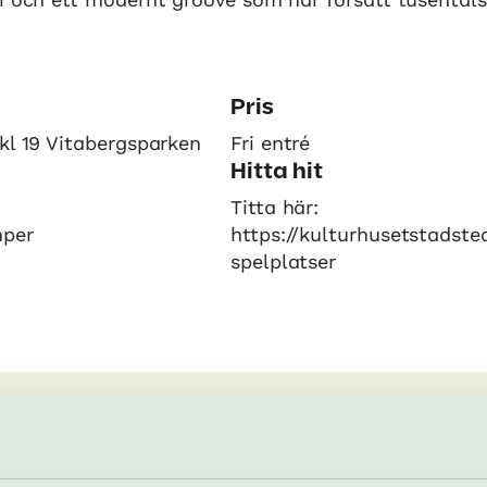
Pris
kl 19 Vitabergsparken
Fri entré
Hitta hit
Titta här:
mper
https://kulturhusetstadste
spelplatser
rn – en del av Kulturhuset Stadsteatern
ive programpunkt för
parkteatern@kulturhusetstads