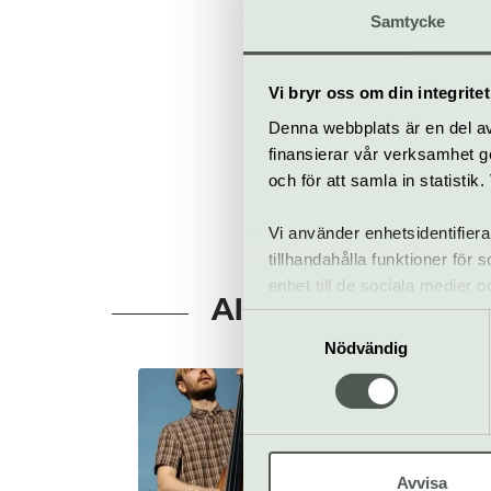
Samtycke
kulturhusets
Vi bryr oss om din integritet
Till web
Denna webbplats är en del av 
finansierar vår verksamhet ge
och för att samla in statisti
Vi använder enhetsidentifiera
tillhandahålla funktioner för
enhet till de sociala medier
Allt som händer –
informationen med annan infor
Samtyckesval
Nödvändig
Ibsen trio
7 augusti
Gratis
Avvisa