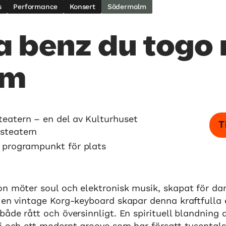
s
Performance
Konsert
Södermalm
 benz du togo
am
teatern – en del av Kulturhuset
T
steatern
e programpunkt för plats
on möter soul och elektronisk musik, skapat för da
h en vintage Korg-keyboard skapar denna kraftfulla
både rått och översinnligt. En spirituell blandning 
i och ett modernt groove som har försatt tusentals