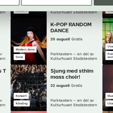
Klassiskt
av
Parkteatern – en del av
Konsert
Jaz
ern
Kulturhuset Stadsteatern
K-POP RANDOM
DANCE
20 augusti
Gratis
Uto
Modern dans
av
Parkteatern – en del av
Poli
Dans
sam
ern
Kulturhuset Stadsteatern
s T
Sjung med sthlm
mass choir!
22 augusti
Gratis
Konsert
Mus
av
Parkteatern – en del av
Körsång
Uto
ern
Kulturhuset Stadsteatern