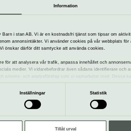
Information
tadsteatern.se/parkteatern
bplats
Barn i stan AB. Vi är en kostnadsfri tjänst som tipsar om aktivit
nom annonsintäkter. Vi använder cookies på vår webbplats för att
k. Vi önskar därför ditt samtycke att använda cookies.
re för att analysera vår trafik, anpassa innehållet och annonsern
 sociala medier. Vi vidarebefordrar även sådana identifierare och 
 och annons- och analysföretag som vi samarbetar med. Dessa ka
 Parkteatern – en del av Kultur
mation som du har tillhandahållit eller som de har samlat in när
Inställningar
Statistik
Livgardets
dragonmusikkår
14–28 augusti
Gratis
Tillåt urval