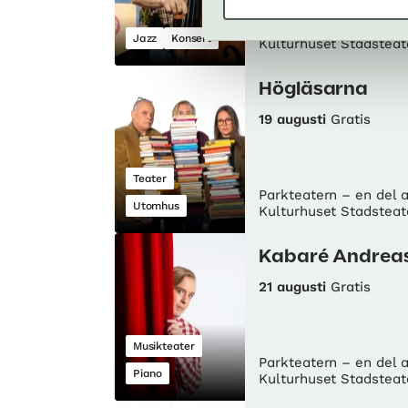
Parkteatern – en del 
Jazz
Konsert
Kulturhuset Stadsteat
Högläsarna
19 augusti
Gratis
Teater
Parkteatern – en del 
Utomhus
Kulturhuset Stadsteat
Kabaré Andrea
21 augusti
Gratis
Musikteater
Parkteatern – en del 
Piano
Kulturhuset Stadsteat