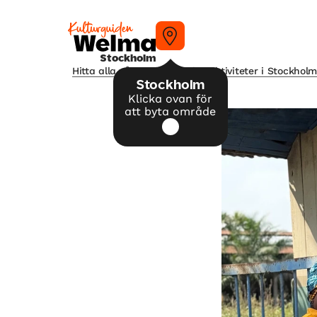
Stockholm
Hitta alla våra tips på kulturaktiviteter i Stockhol
Stockholm
Klicka ovan för
att byta område