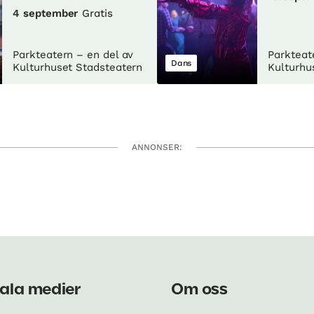
4 september
Gratis
Parkteatern – en del av
Parkteat
Dans
Kulturhuset Stadsteatern
Kulturhu
ANNONSER:
ala medier
Om oss