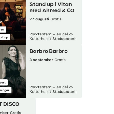
Stand up i Vitan
med Ahmed & CO
27 augusti
Gratis
mor
Parkteatern – en del av
nd up
Kulturhuset Stadsteatern
Barbro Barbro
3 september
Gratis
sert
Parkteatern – en del av
lningar
Kulturhuset Stadsteatern
T DISCO
ember
Gratis