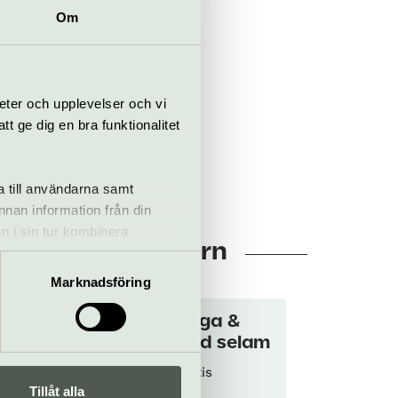
Om
eter och upplevelser och vi
 ge dig en bra funktionalitet
a till användarna samt
annan information från din
n i sin tur kombinera
huset Stadsteatern
 du har använt deras tjänster.
Marknadsföring
Samuel yirga &
friends med selam
16 augusti
Gratis
Tillåt alla