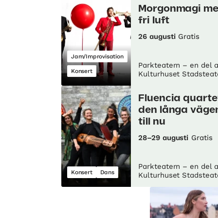
Morgonmagi m
fri luft
26 augusti
Gratis
Jam/Improvisation
Parkteatern – en del 
Konsert
Kulturhuset Stadsteat
Fluencia quarte
den långa väge
till nu
28–29 augusti
Gratis
Parkteatern – en del 
Konsert
Dans
Kulturhuset Stadsteat