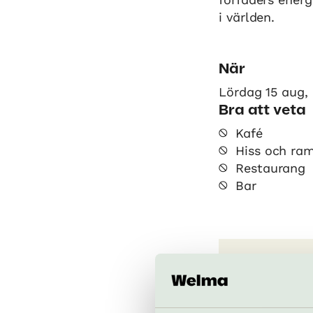
i världen.
När
Lördag 15 aug, 
Bra att veta
Kafé
Hiss och ra
Restaurang
Bar
Parkteate
Se respekt
plats