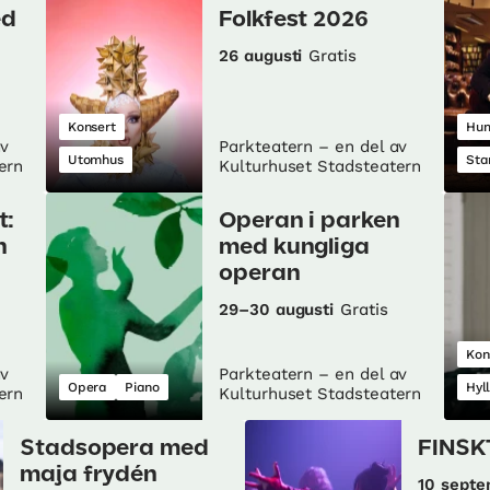
ed
Folkfest 2026
26 augusti
Gratis
Konsert
Hu
av
Parkteatern – en del av
Utomhus
Sta
ern
Kulturhuset Stadsteatern
t:
Operan i parken
n
med kungliga
operan
29–30 augusti
Gratis
Kon
av
Parkteatern – en del av
Opera
Piano
Hyl
ern
Kulturhuset Stadsteatern
Stadsopera med
FINSK
maja frydén
10 sept