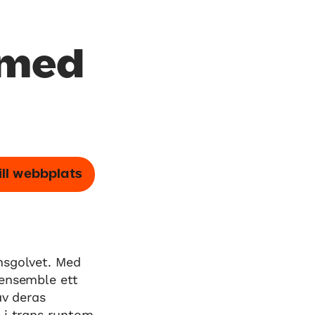
 med
ill webbplats
nsgolvet. Med
 ensemble ett
av deras
 i trans runtom