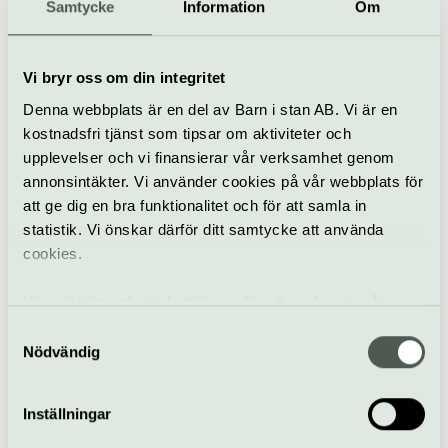
20 augusti
Gratis
Samtycke
Information
Om
Vi bryr oss om din integritet
Parkteatern – en del av
Modern dans
Dans
Kulturhuset Stadsteatern
Denna webbplats är en del av Barn i stan AB. Vi är en
kostnadsfri tjänst som tipsar om aktiviteter och
En kväll med Sveriges
upplevelser och vi finansierar vår verksamhet genom
Radio
annonsintäkter. Vi använder cookies på vår webbplats för
20 augusti
Gratis
att ge dig en bra funktionalitet och för att samla in
statistik. Vi önskar därför ditt samtycke att använda
Utomhus
cookies.
Parkteatern – en del av
Politik & samhälle
Kulturhuset Stadsteatern
Vi använder enhetsidentifierare för att analysera vår
Kabaré Andreas T
trafik, anpassa innehållet och annonserna till användarna
Samtyckesval
21 augusti
Gratis
samt tillhandahålla funktioner för sociala medier. Vi
Nödvändig
vidarebefordrar även sådana identifierare och annan
information från din enhet till de sociala medier och
Inställningar
annons- och analysföretag som vi samarbetar med.
Parkteatern – en del av
Musikteater
Piano
Kulturhuset Stadsteatern
Dessa kan i sin tur kombinera informationen med annan