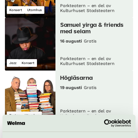
Parkteatern – en del av
Konsert
Utomhus
Kulturhuset Stadsteatern
Samuel yirga & friends
med selam
16 augusti
Gratis
Parkteatern – en del av
Jazz
Konsert
Kulturhuset Stadsteatern
Högläsarna
19 augusti
Gratis
Parkteatern – en del av
Teater
Utomhus
Kulturhuset Stadsteatern
K-POP RANDOM DANCE