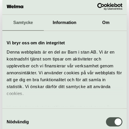
choir!
22 augusti
Gratis
Samtycke
Information
Om
Parkteatern – en del av
Konsert
Körsång
Kulturhuset Stadsteatern
Vi bryr oss om din integritet
Min Leander
Denna webbplats är en del av Barn i stan AB. Vi är en
23 augusti
Gratis
kostnadsfri tjänst som tipsar om aktiviteter och
upplevelser och vi finansierar vår verksamhet genom
annonsintäkter. Vi använder cookies på vår webbplats för
Parkteatern – en del av
att ge dig en bra funktionalitet och för att samla in
Musikteater
Utomhus
Kulturhuset Stadsteatern
statistik. Vi önskar därför ditt samtycke att använda
cookies.
Morgonmagi med fri
luft
Vi använder enhetsidentifierare för att analysera vår
26 augusti
Gratis
trafik, anpassa innehållet och annonserna till användarna
Samtyckesval
samt tillhandahålla funktioner för sociala medier. Vi
Nödvändig
Jam/Improvisation
Parkteatern – en del av
vidarebefordrar även sådana identifierare och annan