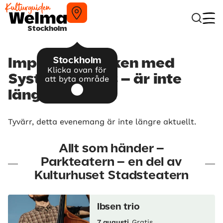
Stockholm
Stockholm
Impro under Eken med
Klicka ovan för
Systrar i Jeans – är inte
att byta område
längre aktuellt
Tyvärr, detta evenemang är inte längre aktuellt.
Allt som händer –
Parkteatern – en del av
Kulturhuset Stadsteatern
Ibsen trio
7 augusti
Gratis